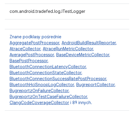
com.android.tradefed.log.ITestLogger
Znane podklasy pośrednie
AggregatePostProcessor
,
AndroidBuildResultReporter
,
AtraceCollector
,
AtraceRunMetricCollector
,
AveragePostProcessor
,
BaseDeviceMetricCollector
,
BasePostProcessor
,
BluetoothConnectionLatencyCollector
,
BluetoothConnectionStateCollector
,
BluetoothConnectionSuccessRatePostProcessor
,
BluetoothHciSnoopLogCollector
,
BugreportCollector
,
BugreportzOnFailureCollector
,
BugreportzOnTestCaseFailureCollector
,
ClangCodeCoverageCollector
i 89 innych.