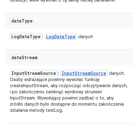
obsłużyć wiele wywołań z tą samą nazwą dataName.
data
Type
Log
Data
Type
Log
Data
Type
:
danych
data
Stream
Input
Stream
Source
Input
Stream
Source
:
danych.
Osoby wdrażające powinny wywołać funkcję
createInputStream, aby rozpocząć odczytywanie danych,
i po zakończeniu zamknąć wynikowy strumień
InputStream. Wywołujący powinni zadbać o to, aby
źródło danych było dostępne do momentu zakończenia
działania metody testLog.