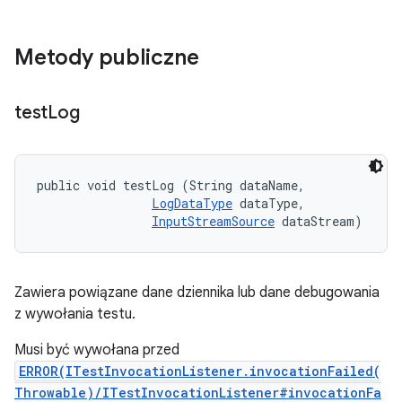
Metody publiczne
test
Log
public void testLog (String dataName, 

LogDataType
 dataType, 

InputStreamSource
 dataStream)
Zawiera powiązane dane dziennika lub dane debugowania
z wywołania testu.
Musi być wywołana przed
ERROR(ITestInvocationListener.invocationFailed(
Throwable)/ITestInvocationListener#invocationFa