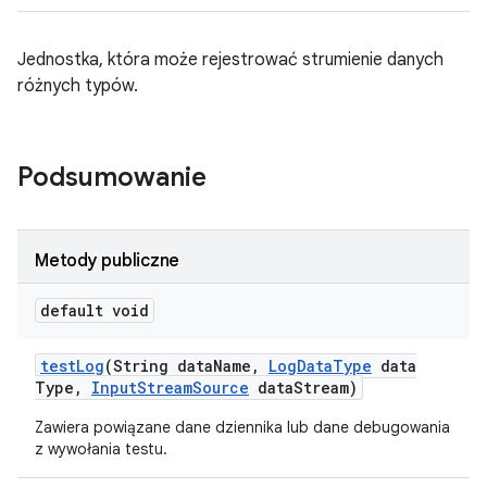
Jednostka, która może rejestrować strumienie danych
różnych typów.
Podsumowanie
Metody publiczne
default void
test
Log
(String data
Name
,
Log
Data
Type
data
Type
,
Input
Stream
Source
data
Stream)
Zawiera powiązane dane dziennika lub dane debugowania
z wywołania testu.