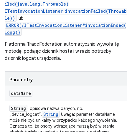
iled(java.lang.Throwable)
ITestInvocationListener.invocationFailed(Throwab
le))
lub
ERROR(/ITestInvocationListener#invocationEnded(
long))
Platforma TradeFederation automatycznie wywoła tę
metodę, podając dziennik hosta i w razie potrzeby
dziennik logcat urządzenia.
Parametry
data
Name
String
: opisowa nazwa danych, np.
String
„device_logcat”.
Uwaga: parametr dataName
może nie być unikalny w przypadku każdego wywołania.
Oznacza to, że osoby wdrażające muszą być w stanie