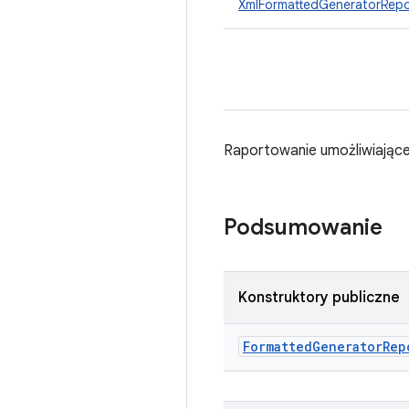
XmlFormattedGeneratorRepo
Raportowanie umożliwiające
Podsumowanie
Konstruktory publiczne
Formatted
Generator
Rep