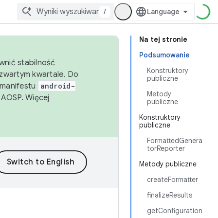
/
Na tej stronie
Podsumowanie
wnić stabilność
Konstruktory
zwartym kwartale. Do
publiczne
 manifestu
android-
Metody
 AOSP. Więcej
publiczne
Konstruktory
publiczne
FormattedGenera
torReporter
Metody publiczne
createFormatter
finalizeResults
getConfiguration