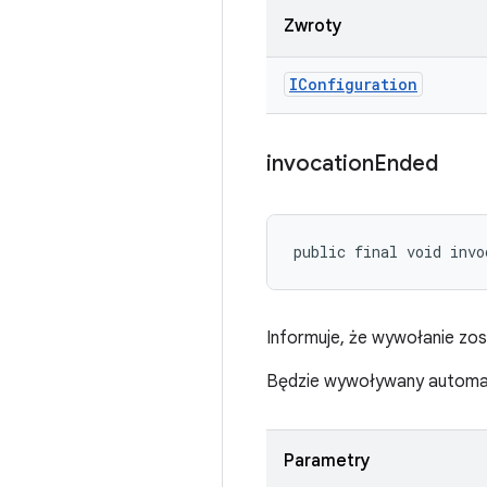
Zwroty
IConfiguration
invocation
Ended
public final void invo
Informuje, że wywołanie zo
Będzie wywoływany automat
Parametry