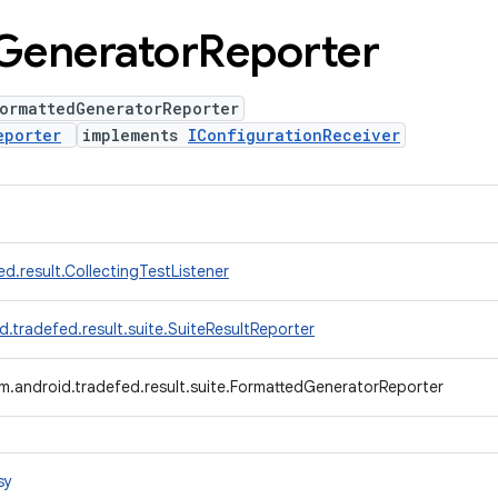
Generator
Reporter
ormattedGeneratorReporter
eporter
implements
IConfigurationReceiver
d.result.CollectingTestListener
.tradefed.result.suite.SuiteResultReporter
m.android.tradefed.result.suite.FormattedGeneratorReporter
sy