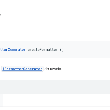
e
tterGenerator
 createFormatter ()
y
IFormatterGenerator
do użycia.