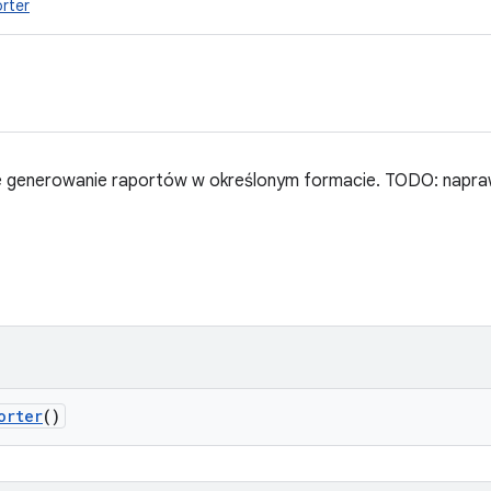
rter
 generowanie raportów w określonym formacie. TODO: naprawi
orter
()