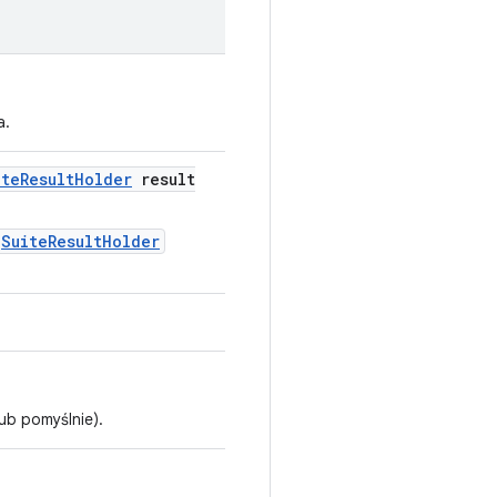
a.
ite
Result
Holder
result
SuiteResultHolder
ub pomyślnie).