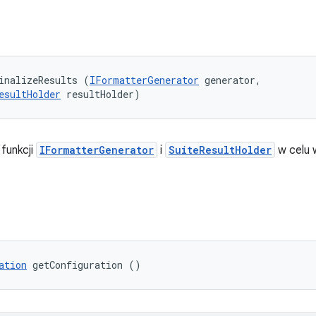
inalizeResults (
IFormatterGenerator
 generator, 

esultHolder
 resultHolder)
 funkcji
IFormatterGenerator
i
SuiteResultHolder
w celu 
ation
 getConfiguration ()