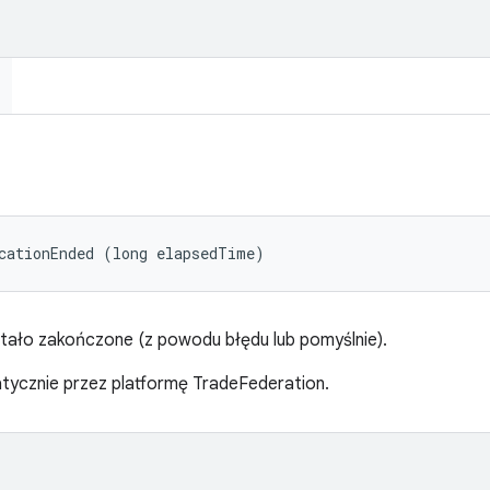
cationEnded (long elapsedTime)
stało zakończone (z powodu błędu lub pomyślnie).
ycznie przez platformę TradeFederation.