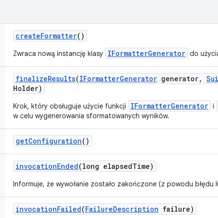
create
Formatter
()
IFormatterGenerator
Zwraca nową instancję klasy
do użyci
finalize
Results
(
IFormatter
Generator
generator
,
Su
Holder)
IFormatterGenerator
Krok, który obsługuje użycie funkcji
i
w celu wygenerowania sformatowanych wyników.
get
Configuration
()
invocation
Ended
(long elapsed
Time)
Informuje, że wywołanie zostało zakończone (z powodu błędu l
invocation
Failed
(
Failure
Description
failure)