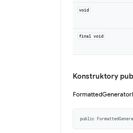
void
final void
Konstruktory pub
Formatted
Generator
public FormattedGener