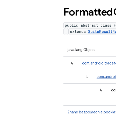
Formatted
public abstract class F
extends
SuiteResultR
java.lang.Object
↳
com.android.tradefe
↳
com.android
↳
co
Znane bezpośrednie podkla