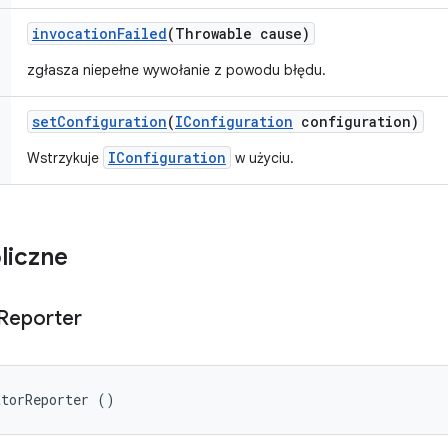
invocation
Failed
(Throwable cause)
zgłasza niepełne wywołanie z powodu błędu.
set
Configuration
(
IConfiguration
configuration)
IConfiguration
Wstrzykuje
w użyciu.
liczne
Reporter
atorReporter ()