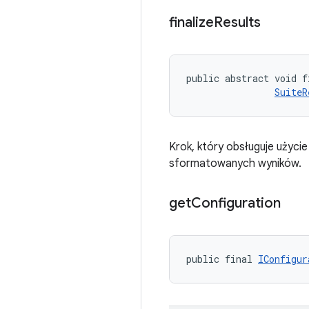
finalize
Results
public abstract void f
SuiteR
Krok, który obsługuje użycie
sformatowanych wyników.
get
Configuration
public final 
IConfigur