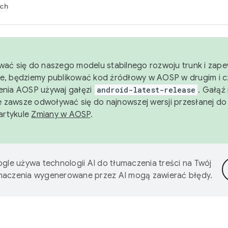
rch
wać się do naszego modelu stabilnego rozwoju trunk i zape
e, będziemy publikować kod źródłowy w AOSP w drugim i c
enia AOSP używaj gałęzi
android-latest-release
. Gałąź
 zawsze odwoływać się do najnowszej wersji przesłanej do
 artykule
Zmiany w AOSP
.
gle używa technologii AI do tłumaczenia treści na Twój
umaczenia wygenerowane przez AI mogą zawierać błędy.