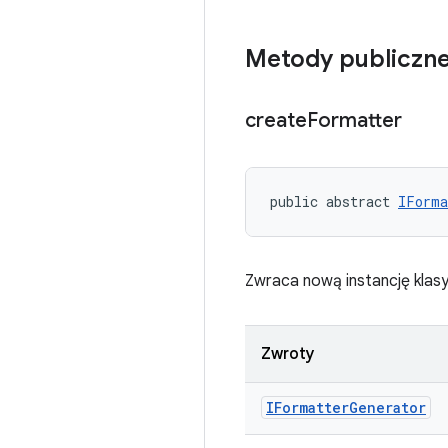
Metody publiczn
create
Formatter
public abstract 
IForma
Zwraca nową instancję klas
Zwroty
IFormatter
Generator