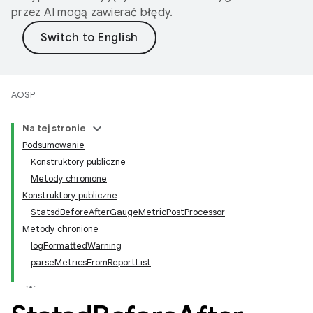
przez AI mogą zawierać błędy.
AOSP
Na tej stronie
Podsumowanie
Konstruktory publiczne
Metody chronione
Konstruktory publiczne
StatsdBeforeAfterGaugeMetricPostProcessor
Metody chronione
logFormattedWarning
parseMetricsFromReportList