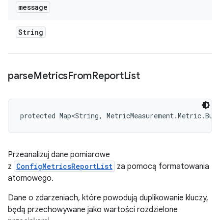
message
String
parse
Metrics
From
Report
List
protected Map<String, MetricMeasurement.Metric.Bui
Przeanalizuj dane pomiarowe
z
ConfigMetricsReportList
za pomocą formatowania
atomowego.
Dane o zdarzeniach, które powodują duplikowanie kluczy,
będą przechowywane jako wartości rozdzielone