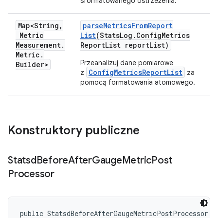
sformatowanego ostrzeżenia.
Map<String
,
parse
Metrics
From
Report
Metric
List
(Stats
Log
.
Config
Metrics
Measurement
.
Report
List report
List)
Metric
.
Przeanalizuj dane pomiarowe
Builder>
ConfigMetricsReportList
z
za
pomocą formatowania atomowego.
Konstruktory publiczne
Statsd
Before
After
Gauge
Metric
Post
Processor
public StatsdBeforeAfterGaugeMetricPostProcessor (