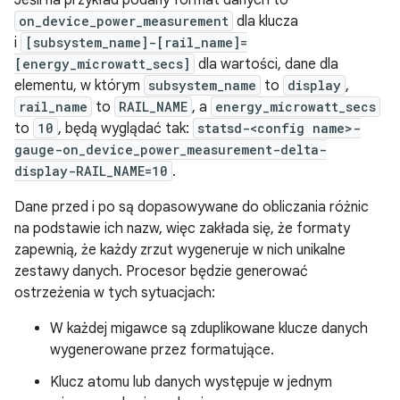
Jeśli na przykład podany format danych to
on_device_power_measurement
dla klucza
i
[subsystem_name]-[rail_name]=
[energy_microwatt_secs]
dla wartości, dane dla
elementu, w którym
subsystem_name
to
display
,
rail_name
to
RAIL_NAME
, a
energy_microwatt_secs
to
10
, będą wyglądać tak:
statsd-<config name>-
gauge-on_device_power_measurement-delta-
display-RAIL_NAME=10
.
Dane przed i po są dopasowywane do obliczania różnic
na podstawie ich nazw, więc zakłada się, że formaty
zapewnią, że każdy zrzut wygeneruje w nich unikalne
zestawy danych. Procesor będzie generować
ostrzeżenia w tych sytuacjach:
W każdej migawce są zduplikowane klucze danych
wygenerowane przez formatujące.
Klucz atomu lub danych występuje w jednym