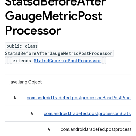
Statsd
Before
After
Gauge
Metric
Post
Processor
public class
StatsdBeforeAfterGaugeMetricPostProcessor
extends
StatsdGenericPostProcessor
java.lang.Object
↳
com.android.tradefed.postprocessor.BasePostProces
↳
com.android.tradefed.postprocessor.Statsd
↳
com.android.tradefed.postprocessor