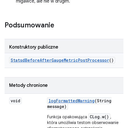
migawce, ale nie w drugim.
Podsumowanie
Konstruktory publiczne
Statsd
Before
After
Gauge
Metric
Post
Processor
()
Metody chronione
void
log
Formatted
Warning
(String
message)
CLog.w()
Funkcja opakowująca
,
która umożliwia testom obserwowanie