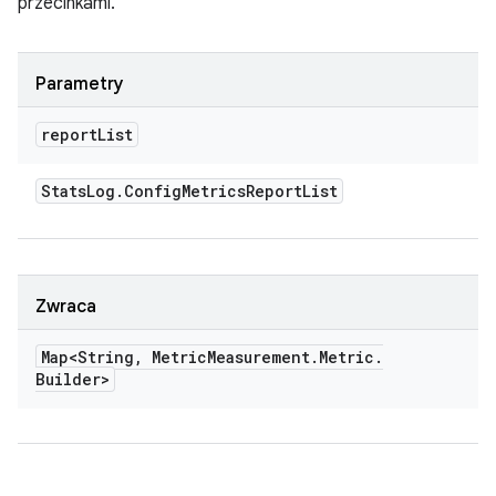
przecinkami.
Parametry
report
List
Stats
Log
.
Config
Metrics
Report
List
Zwraca
Map<String
,
Metric
Measurement
.
Metric
.
Builder>