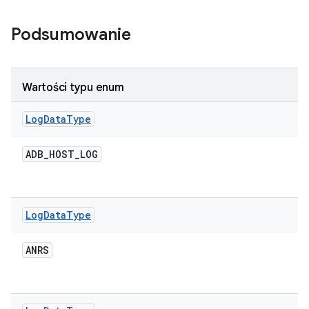
Podsumowanie
Wartości typu enum
Log
Data
Type
ADB
_
HOST
_
LOG
Log
Data
Type
ANRS