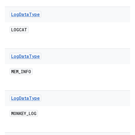
Log
Data
Type
LOGCAT
Log
Data
Type
MEM
_
INFO
Log
Data
Type
MONKEY
_
LOG