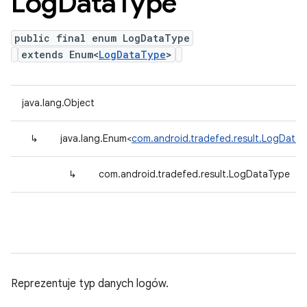
Log
Data
Type
public final enum LogDataType
extends Enum<
LogDataType
>
java.lang.Object
↳
java.lang.Enum<
com.android.tradefed.result.LogData
↳
com.android.tradefed.result.LogDataType
Reprezentuje typ danych logów.