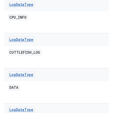
Log
Data
Type
CPU
_
INFO
Log
Data
Type
CUTTLEFISH
_
LOG
Log
Data
Type
DATA
Log
Data
Type