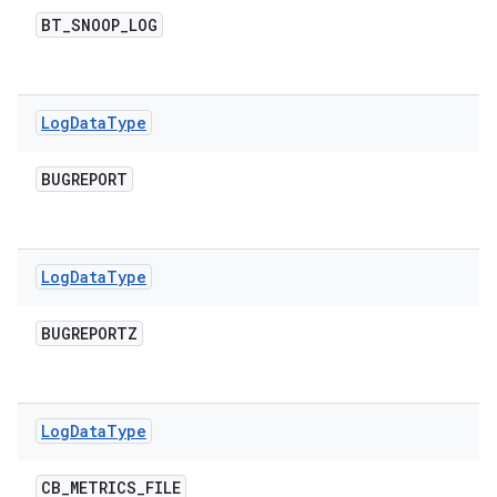
BT
_
SNOOP
_
LOG
Log
Data
Type
BUGREPORT
Log
Data
Type
BUGREPORTZ
Log
Data
Type
CB
_
METRICS
_
FILE