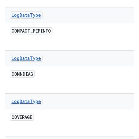
Log
Data
Type
COMPACT
_
MEMINFO
Log
Data
Type
CONNDIAG
Log
Data
Type
COVERAGE