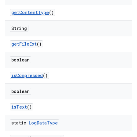
get
Content
Type
()
String
get
File
Ext
()
boolean
is
Compressed
()
boolean
is
Text
()
static
Log
Data
Type