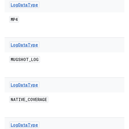
Log
Data
Type
MP4
Log
Data
Type
MUGSHOT
_
LOG
Log
Data
Type
NATIVE
_
COVERAGE
Log
Data
Type