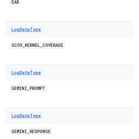
EAR
Log
Data
Type
GCOV
_
KERNEL
_
COVERAGE
Log
Data
Type
GEMINI
_
PROMPT
Log
Data
Type
GEMINI
_
RESPONSE