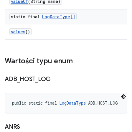
value
Of
(String name)
static final
Log
Data
Type[]
values
()
Wartości typu enum
ADB
_
HOST
_
LOG
public static final 
LogDataType
 ADB_HOST_LOG
ANRS