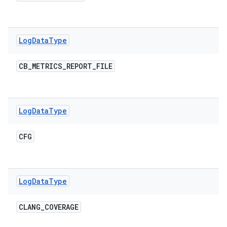
Log
Data
Type
CB
_
METRICS
_
REPORT
_
FILE
Log
Data
Type
CFG
Log
Data
Type
CLANG
_
COVERAGE