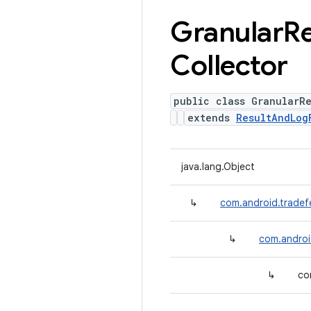
Granular
Re
Collector
public class GranularRe
extends
ResultAndLog
java.lang.Object
↳
com.android.tradefe
↳
com.androi
↳
co