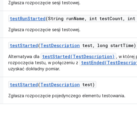
Zgłasza rozpoczęcie sesji testowej.
test
Run
Started
(String run
Name
,
int test
Count
,
int 
Zgłasza rozpoczęcie sesji testowej.
test
Started
(
Test
Description
test
,
long start
Time)
testStarted(TestDescription)
Alternatywa dla
, w której
testEnded(TestDescrip
rozpoczęcia testu, w połączeniu z
uzyskać dokładny pomiar.
test
Started
(
Test
Description
test)
Zgłasza rozpoczęcie pojedynczego elementu testowania.