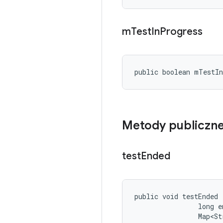
m
Test
In
Progress
public boolean mTestI
Metody publiczn
test
Ended
public void testEnded 
                long e
                Map<St