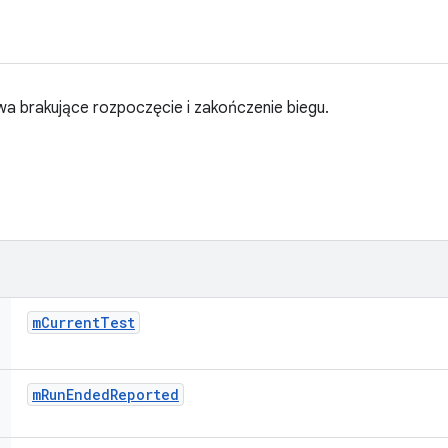
wa brakujące rozpoczęcie i zakończenie biegu.
m
Current
Test
m
Run
Ended
Reported