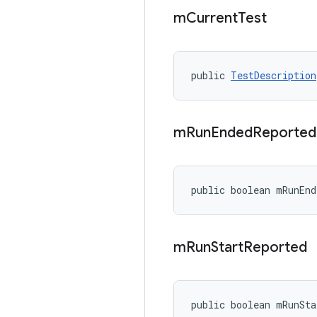
m
Current
Test
public 
TestDescription
m
Run
Ended
Reported
public boolean mRunEnd
m
Run
Start
Reported
public boolean mRunSta