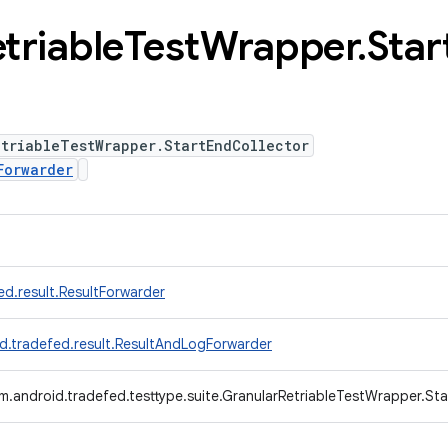
triable
Test
Wrapper
.
Star
triableTestWrapper.StartEndCollector
Forwarder
d.result.ResultForwarder
d.tradefed.result.ResultAndLogForwarder
m.android.tradefed.testtype.suite.GranularRetriableTestWrapper.St