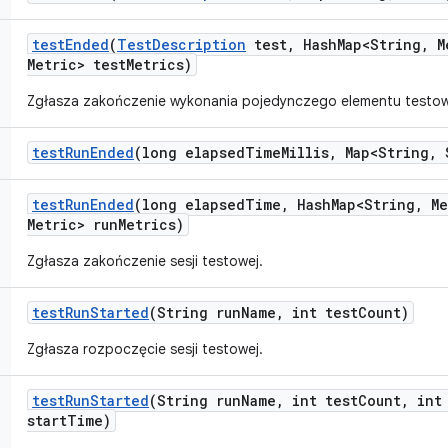
test
Ended
(
Test
Description
test
,
Hash
Map<String
,
M
Metric> test
Metrics)
Zgłasza zakończenie wykonania pojedynczego elementu testow
test
Run
Ended
(long elapsed
Time
Millis
,
Map<String
,
S
test
Run
Ended
(long elapsed
Time
,
Hash
Map<String
,
Me
Metric> run
Metrics)
Zgłasza zakończenie sesji testowej.
test
Run
Started
(String run
Name
,
int test
Count)
Zgłasza rozpoczęcie sesji testowej.
test
Run
Started
(String run
Name
,
int test
Count
,
int 
start
Time)