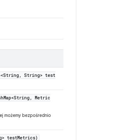
<String
,
String> test
sh
Map<String
,
Metric
rej możemy bezpośrednio
g> test
Metrics)