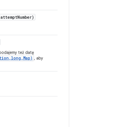
attempt
Number)
 podajemy też datę
tion,long,Map)
, aby