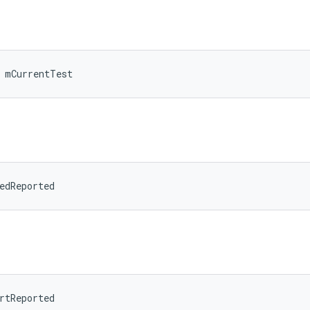
 mCurrentTest
edReported
rtReported