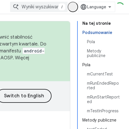
/
Na tej stronie
Podsumowanie
wnić stabilność
Pola
zwartym kwartale. Do
 manifestu
android-
Metody
publiczne
 AOSP. Więcej
Pola
mCurrentTest
mRunEndedRepo
rted
mRunStartReport
ed
mTestInProgress
Metody publiczne