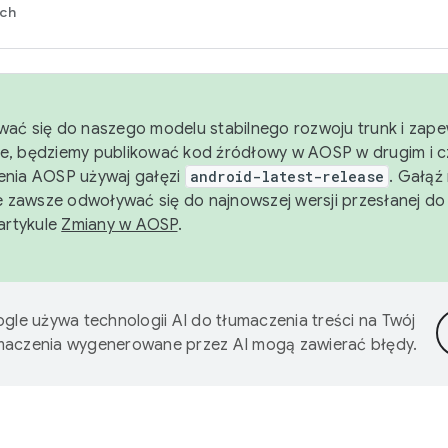
rch
wać się do naszego modelu stabilnego rozwoju trunk i zape
e, będziemy publikować kod źródłowy w AOSP w drugim i c
enia AOSP używaj gałęzi
android-latest-release
. Gałąź
 zawsze odwoływać się do najnowszej wersji przesłanej do
 artykule
Zmiany w AOSP
.
gle używa technologii AI do tłumaczenia treści na Twój
umaczenia wygenerowane przez AI mogą zawierać błędy.