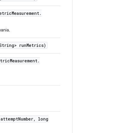
etric
Measurement
.
ania.
tring> run
Metrics)
tric
Measurement
.
attempt
Number
,
long