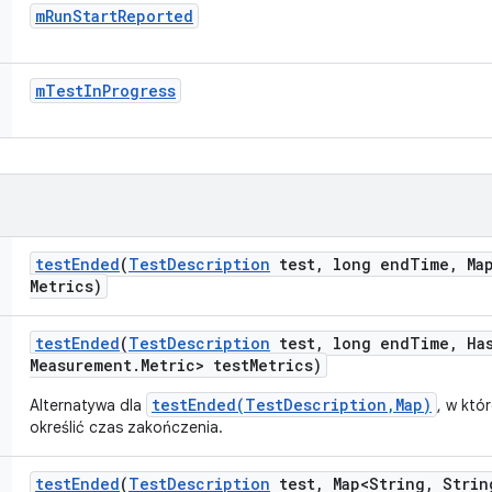
m
Run
Start
Reported
m
Test
In
Progress
test
Ended
(
Test
Description
test
,
long end
Time
,
Map
Metrics)
test
Ended
(
Test
Description
test
,
long end
Time
,
Ha
Measurement
.
Metric> test
Metrics)
testEnded(TestDescription,Map)
Alternatywa dla
, w któ
określić czas zakończenia.
test
Ended
(
Test
Description
test
,
Map<String
,
Strin