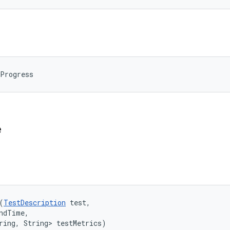
nProgress
e
(
TestDescription
 test, 

ndTime, 

ring, String> testMetrics)