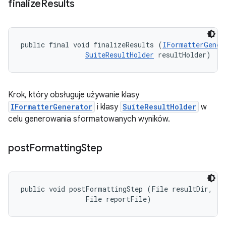
finalize
Results
public final void finalizeResults (
IFormatterGener
SuiteResultHolder
 resultHolder)
Krok, który obsługuje używanie klasy
IFormatterGenerator
i klasy
SuiteResultHolder
w
celu generowania sformatowanych wyników.
post
Formatting
Step
public void postFormattingStep (File resultDir, 

                File reportFile)