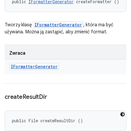
public 
IFormatterGenerator
 createFormatter ()
Tworzy klasę
IFormatterGenerator
, która ma być
używana. Można ją zastąpić, aby zmienić format.
Zwraca
IFormatter
Generator
create
Result
Dir
public File createResultDir ()