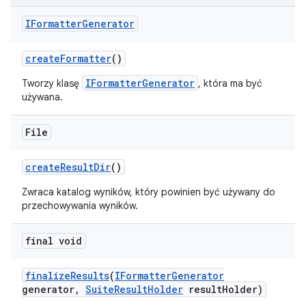
IFormatter
Generator
create
Formatter
()
IFormatterGenerator
Tworzy klasę
, która ma być
używana.
File
create
Result
Dir
()
Zwraca katalog wyników, który powinien być używany do
przechowywania wyników.
final void
finalize
Results
(
IFormatter
Generator
generator
,
Suite
Result
Holder
result
Holder)