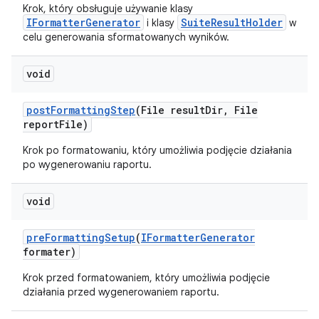
Krok, który obsługuje używanie klasy
IFormatterGenerator
SuiteResultHolder
i klasy
w
celu generowania sformatowanych wyników.
void
post
Formatting
Step
(File result
Dir
,
File
report
File)
Krok po formatowaniu, który umożliwia podjęcie działania
po wygenerowaniu raportu.
void
pre
Formatting
Setup
(
IFormatter
Generator
formater)
Krok przed formatowaniem, który umożliwia podjęcie
działania przed wygenerowaniem raportu.