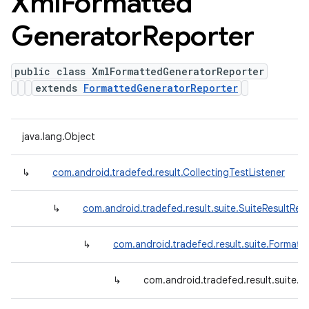
Xml
Formatted
Generator
Reporter
public class XmlFormattedGeneratorReporter
extends
FormattedGeneratorReporter
java.lang.Object
↳
com.android.tradefed.result.CollectingTestListener
↳
com.android.tradefed.result.suite.SuiteResultRep
↳
com.android.tradefed.result.suite.Format
↳
com.android.tradefed.result.suite.