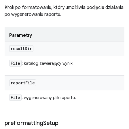
Krok po formatowaniu, który umożliwia podjęcie działania
po wygenerowaniu raportu.
Parametry
result
Dir
File
: katalog zawierający wyniki.
report
File
File
: wygenerowany plik raportu.
pre
Formatting
Setup