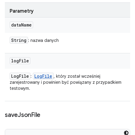
Parametry
data
Name
String
: nazwa danych
log
File
Log
File
Log
File
:
, który został wcześniej
zarejestrowany i powinien być powiązany z przypadkiem
testowym.
save
Json
File