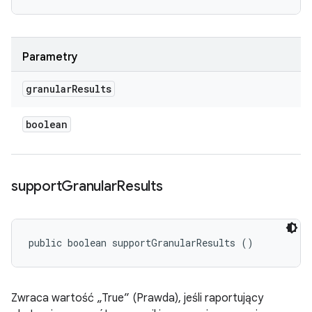
Parametry
granular
Results
boolean
support
Granular
Results
public boolean supportGranularResults ()
Zwraca wartość „True” (Prawda), jeśli raportujący