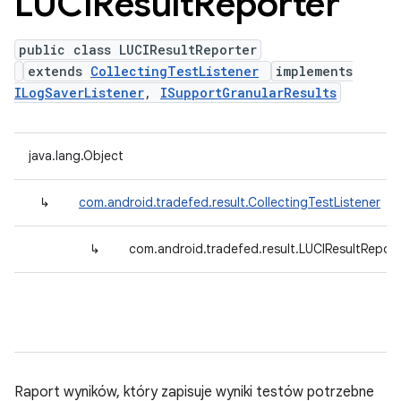
LUCIResult
Reporter
public class LUCIResultReporter
extends
CollectingTestListener
implements
ILogSaverListener
,
ISupportGranularResults
java.lang.Object
↳
com.android.tradefed.result.CollectingTestListener
↳
com.android.tradefed.result.LUCIResultReport
Raport wyników, który zapisuje wyniki testów potrzebne