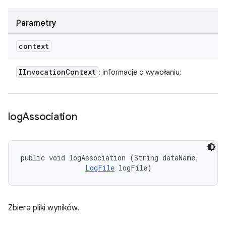
Parametry
context
IInvocation
Context
: informacje o wywołaniu;
log
Association
public void logAssociation (String dataName, 

LogFile
 logFile)
Zbiera pliki wyników.