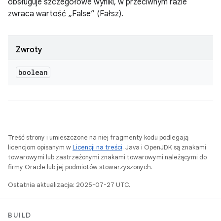
obsługuje szczegółowe wyniki, w przeciwnym razie
zwraca wartość „False” (Fałsz).
Zwroty
boolean
Treść strony i umieszczone na niej fragmenty kodu podlegają
licencjom opisanym w
Licencji na treści
. Java i OpenJDK są znakami
towarowymi lub zastrzeżonymi znakami towarowymi należącymi do
firmy Oracle lub jej podmiotów stowarzyszonych.
Ostatnia aktualizacja: 2025-07-27 UTC.
BUILD