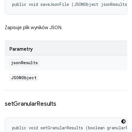
public void saveJsonFile (JSONObject jsonResults)
Zapisuje plik wyników JSON.
Parametry
json
Results
JSONObject
set
Granular
Results
public void setGranularResults (boolean granularRe