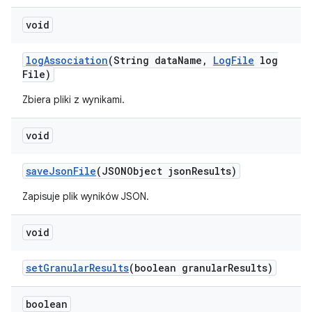
void
log
Association
(String data
Name
,
Log
File
log
File)
Zbiera pliki z wynikami.
void
save
Json
File
(JSONObject json
Results)
Zapisuje plik wyników JSON.
void
set
Granular
Results
(boolean granular
Results)
boolean