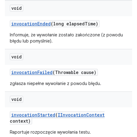
void
invocation
Ended
(long elapsed
Time)
Informuje, że wywołanie zostało zakończone (z powodu
błędu lub pomyślnie).
void
invocation
Failed
(Throwable cause)
zgłasza niepełne wywołanie z powodu błędu.
void
invocation
Started
(
IInvocation
Context
context)
Raportuje rozpoczęcie wywołania testu.