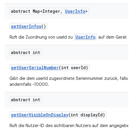
abstract Map<Integer
,
User
Info
>
get
User
Infos
()
UserInfo
Ruft die Zuordnung von useId zu
auf dem Gerät ab
abstract int
get
User
Serial
Number
(int user
Id)
Gibt die dem userId zugeordnete Seriennummer zurück, falls g
andernfalls -10000.
abstract int
get
User
Visible
On
Display
(int display
Id)
Ruft die Nutzer-ID des sichtbaren Nutzers auf dem angegebene