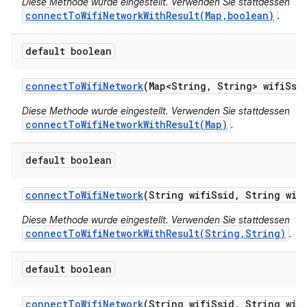
Diese Methode wurde eingestellt. Verwenden Sie stattdessen
connectToWifiNetworkWithResult(Map,boolean)
.
default boolean
connect
To
Wifi
Network
(Map<String
,
String> wifi
Ssi
Diese Methode wurde eingestellt. Verwenden Sie stattdessen
connectToWifiNetworkWithResult(Map)
.
default boolean
connect
To
Wifi
Network
(String wifi
Ssid
,
String wif
Diese Methode wurde eingestellt. Verwenden Sie stattdessen
connectToWifiNetworkWithResult(String,String)
.
default boolean
connect
To
Wifi
Network
(String wifi
Ssid
,
String wif