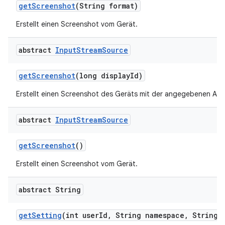
get
Screenshot
(String format)
Erstellt einen Screenshot vom Gerät.
abstract
Input
Stream
Source
get
Screenshot
(long display
Id)
Erstellt einen Screenshot des Geräts mit der angegebenen Anz
abstract
Input
Stream
Source
get
Screenshot
()
Erstellt einen Screenshot vom Gerät.
abstract String
get
Setting
(int user
Id
,
String namespace
,
String k