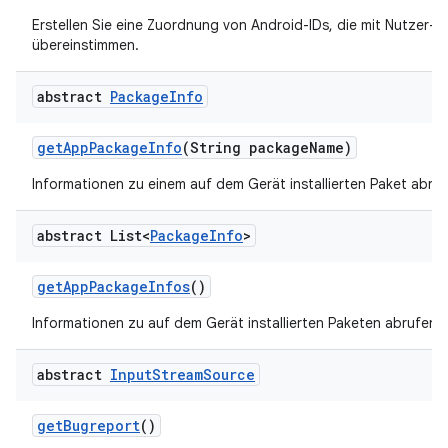
Erstellen Sie eine Zuordnung von Android-IDs, die mit Nutzer-I
übereinstimmen.
abstract
Package
Info
get
App
Package
Info
(String package
Name)
Informationen zu einem auf dem Gerät installierten Paket abruf
abstract List<
Package
Info
>
get
App
Package
Infos
()
Informationen zu auf dem Gerät installierten Paketen abrufen.
abstract
Input
Stream
Source
get
Bugreport
()