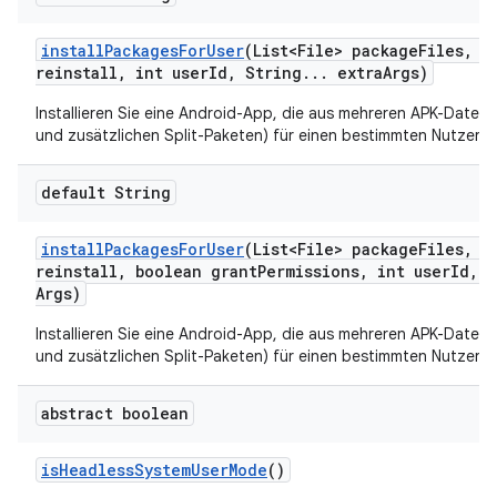
install
Packages
For
User
(List<File> package
Files
,
bo
reinstall
,
int user
Id
,
String
.
.
.
extra
Args)
Installieren Sie eine Android-App, die aus mehreren APK-Dateie
und zusätzlichen Split-Paketen) für einen bestimmten Nutzer b
default String
install
Packages
For
User
(List<File> package
Files
,
bo
reinstall
,
boolean grant
Permissions
,
int user
Id
,
S
Args)
Installieren Sie eine Android-App, die aus mehreren APK-Dateie
und zusätzlichen Split-Paketen) für einen bestimmten Nutzer b
abstract boolean
is
Headless
System
User
Mode
()