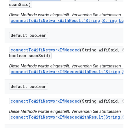
scan
Ssid)
Diese Methode wurde eingestellt. Verwenden Sie stattdessen
connectToWifiNetworkWithResult(String,String,boo
default boolean
connect
To
Wifi
Network
If
Needed
(String wifi
Ssid
,
Str
boolean scan
Ssid)
Diese Methode wurde eingestellt. Verwenden Sie stattdessen
connectToWifiNetworkIfNeededWithResult(String,St
default boolean
connect
To
Wifi
Network
If
Needed
(String wifi
Ssid
,
Str
Diese Methode wurde eingestellt. Verwenden Sie stattdessen
connectToWifiNetworkIfNeededWithResult(String,St