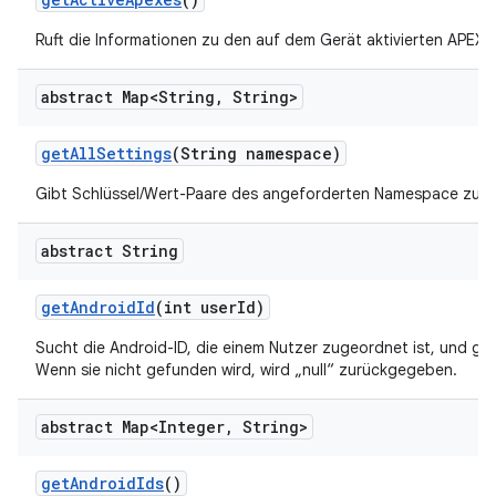
Ruft die Informationen zu den auf dem Gerät aktivierten APEX-
abstract Map<String
,
String>
get
All
Settings
(String namespace)
Gibt Schlüssel/Wert-Paare des angeforderten Namespace zurü
abstract String
get
Android
Id
(int user
Id)
Sucht die Android-ID, die einem Nutzer zugeordnet ist, und gibt
Wenn sie nicht gefunden wird, wird „null“ zurückgegeben.
abstract Map<Integer
,
String>
get
Android
Ids
()