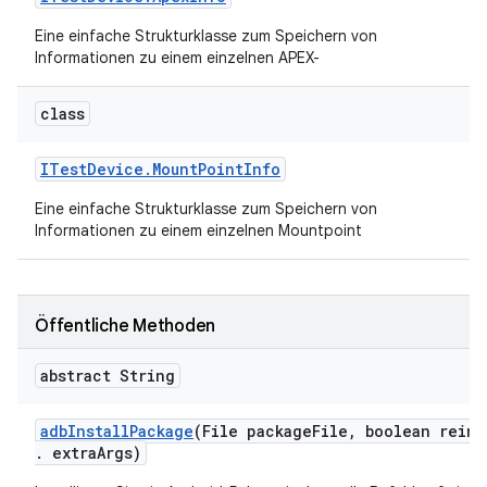
Eine einfache Strukturklasse zum Speichern von
Informationen zu einem einzelnen APEX-
class
ITest
Device
.
Mount
Point
Info
Eine einfache Strukturklasse zum Speichern von
Informationen zu einem einzelnen Mountpoint
Öffentliche Methoden
abstract String
adb
Install
Package
(File package
File
,
boolean reins
.
extra
Args)