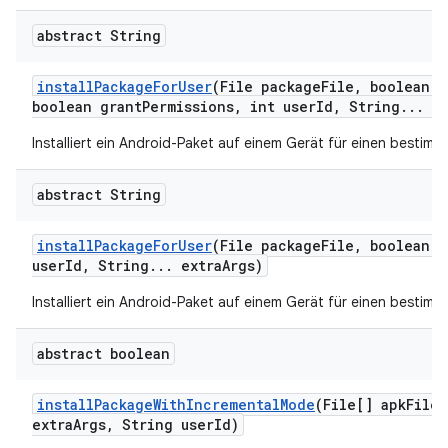
abstract String
install
Package
For
User
(File package
File
,
boolean r
boolean grant
Permissions
,
int user
Id
,
String
.
.
.
ex
Installiert ein Android-Paket auf einem Gerät für einen bestimm
abstract String
install
Package
For
User
(File package
File
,
boolean r
user
Id
,
String
.
.
.
extra
Args)
Installiert ein Android-Paket auf einem Gerät für einen bestimm
abstract boolean
install
Package
With
Incremental
Mode
(File[] apk
Files
extra
Args
,
String user
Id)