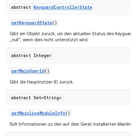
abstract
Keyguard
Controller
State
get
Keyguard
State
()
Gibt ein Objekt zurück, um den aktuellen Status des Keyguard 
„null“, wenn dies nicht unterstützt wird.
abstract Integer
get
Main
User
Id
()
Gibt die Hauptnutzer-ID zurück.
abstract Set<String>
get
Mainline
Module
Info
()
Ruft Informationen zu den auf dem Gerät installierten Mainline