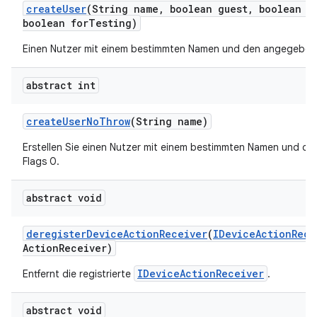
create
User
(String name
,
boolean guest
,
boolean e
boolean for
Testing)
Einen Nutzer mit einem bestimmten Namen und den angegebene
abstract int
create
User
No
Throw
(String name)
Erstellen Sie einen Nutzer mit einem bestimmten Namen und de
Flags 0.
abstract void
deregister
Device
Action
Receiver
(
IDevice
Action
Rece
Action
Receiver)
IDeviceActionReceiver
Entfernt die registrierte
.
abstract void