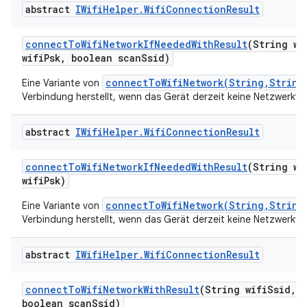
abstract
IWifi
Helper
.
Wifi
Connection
Result
connect
To
Wifi
Network
If
Needed
With
Result
(String wi
wifi
Psk
,
boolean scan
Ssid)
connectToWifiNetwork(String,String
Eine Variante von
Verbindung herstellt, wenn das Gerät derzeit keine Netzwerkve
abstract
IWifi
Helper
.
Wifi
Connection
Result
connect
To
Wifi
Network
If
Needed
With
Result
(String wi
wifi
Psk)
connectToWifiNetwork(String,String
Eine Variante von
Verbindung herstellt, wenn das Gerät derzeit keine Netzwerkve
abstract
IWifi
Helper
.
Wifi
Connection
Result
connect
To
Wifi
Network
With
Result
(String wifi
Ssid
,
S
boolean scan
Ssid)