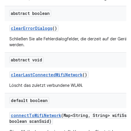
abstract boolean
clear
Error
Dialogs
()
Schließen Sie alle Fehlerdialogfelder, die derzeit auf der Gerät
werden.
abstract void
clear
Last
Connected
Wifi
Network
()
Löscht das zuletzt verbundene WLAN.
default boolean
connect
To
Wifi
Network
(Map<String
,
String> wifi
Ssi
boolean scan
Ssid)