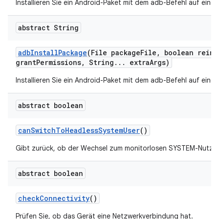
Installieren Sie ein Android-Paket mit dem adb-Befehl auf eine
abstract String
adb
Install
Package
(File package
File
,
boolean reins
grant
Permissions
,
String
.
.
.
extra
Args)
Installieren Sie ein Android-Paket mit dem adb-Befehl auf eine
abstract boolean
can
Switch
To
Headless
System
User
()
Gibt zurück, ob der Wechsel zum monitorlosen SYSTEM-Nutzer z
abstract boolean
check
Connectivity
()
Prüfen Sie, ob das Gerät eine Netzwerkverbindung hat.