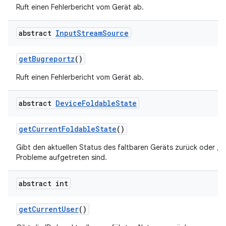
Ruft einen Fehlerbericht vom Gerät ab.
abstract
Input
Stream
Source
get
Bugreportz
()
Ruft einen Fehlerbericht vom Gerät ab.
abstract
Device
Foldable
State
get
Current
Foldable
State
()
Gibt den aktuellen Status des faltbaren Geräts zurück oder „nu
Probleme aufgetreten sind.
abstract int
get
Current
User
()