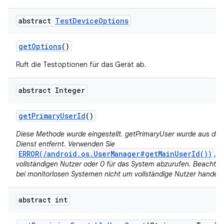
abstract
Test
Device
Options
get
Options
()
Ruft die Testoptionen für das Gerät ab.
abstract Integer
get
Primary
User
Id
()
Diese Methode wurde eingestellt. getPrimaryUser wurde aus d
Dienst entfernt. Verwenden Sie
ERROR(/android.os.UserManager#getMainUserId())
, 
vollständigen Nutzer oder 0 für das System abzurufen. Beachten 
bei monitorlosen Systemen nicht um vollständige Nutzer handelt.
abstract int