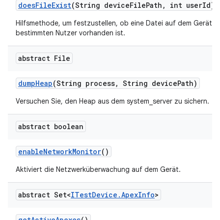
does
File
Exist
(String device
File
Path
,
int user
Id)
Hilfsmethode, um festzustellen, ob eine Datei auf dem Gerät fü
bestimmten Nutzer vorhanden ist.
abstract File
dump
Heap
(String process
,
String device
Path)
Versuchen Sie, den Heap aus dem system_server zu sichern.
abstract boolean
enable
Network
Monitor
()
Aktiviert die Netzwerküberwachung auf dem Gerät.
abstract Set<
ITest
Device
.
Apex
Info
>
get
Active
Apexes
()