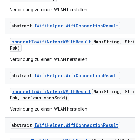
Verbindung zu einem WLAN herstellen
abstract
IWifi
Helper
.
Wifi
Connection
Result
connect
To
Wifi
Network
With
Result
(Map<String
,
String
Psk)
Verbindung zu einem WLAN herstellen
abstract
IWifi
Helper
.
Wifi
Connection
Result
connect
To
Wifi
Network
With
Result
(Map<String
,
String
Psk
,
boolean scan
Ssid)
Verbindung zu einem WLAN herstellen
abstract
IWifi
Helper
.
Wifi
Connection
Result