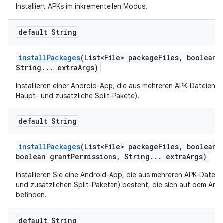
Installiert APKs im inkrementellen Modus.
default String
install
Packages
(List<File> package
Files
,
boolean r
String
.
.
.
extra
Args)
Installieren einer Android-App, die aus mehreren APK-Dateien b
Haupt- und zusätzliche Split-Pakete).
default String
install
Packages
(List<File> package
Files
,
boolean r
boolean grant
Permissions
,
String
.
.
.
extra
Args)
Installieren Sie eine Android-App, die aus mehreren APK-Dateie
und zusätzlichen Split-Paketen) besteht, die sich auf dem And
befinden.
default String