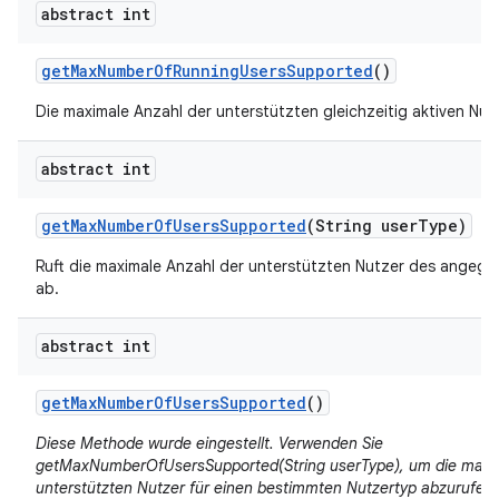
abstract int
get
Max
Number
Of
Running
Users
Supported
()
Die maximale Anzahl der unterstützten gleichzeitig aktiven Nut
abstract int
get
Max
Number
Of
Users
Supported
(String user
Type)
Ruft die maximale Anzahl der unterstützten Nutzer des angeg
ab.
abstract int
get
Max
Number
Of
Users
Supported
()
Diese Methode wurde eingestellt. Verwenden Sie
getMaxNumberOfUsersSupported(String userType), um die maxi
unterstützten Nutzer für einen bestimmten Nutzertyp abzurufen.