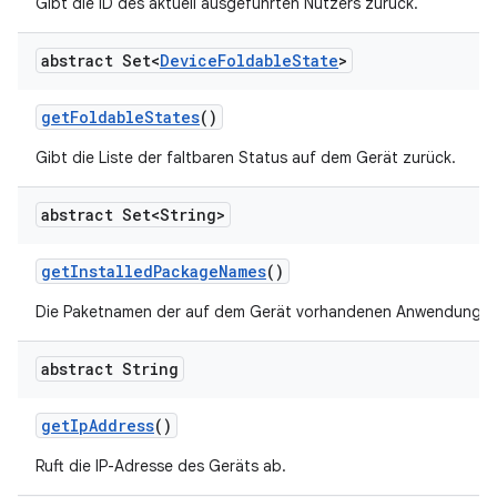
Gibt die ID des aktuell ausgeführten Nutzers zurück.
abstract Set<
Device
Foldable
State
>
get
Foldable
States
()
Gibt die Liste der faltbaren Status auf dem Gerät zurück.
abstract Set<String>
get
Installed
Package
Names
()
Die Paketnamen der auf dem Gerät vorhandenen Anwendungen
abstract String
get
Ip
Address
()
Ruft die IP-Adresse des Geräts ab.