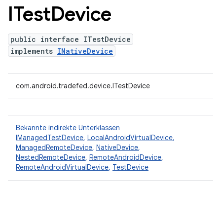
ITest
Device
public interface ITestDevice
implements
INativeDevice
com.android.tradefed.device.ITestDevice
Bekannte indirekte Unterklassen
IManagedTestDevice
,
LocalAndroidVirtualDevice
,
ManagedRemoteDevice
,
NativeDevice
,
NestedRemoteDevice
,
RemoteAndroidDevice
,
RemoteAndroidVirtualDevice
,
TestDevice