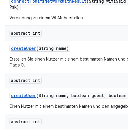
connect
To
Wifi
Network
With
Result
(String wifi
Ssid
,
S
Psk)
Verbindung zu einem WLAN herstellen
abstract int
create
User
(String name)
Erstellen Sie einen Nutzer mit einem bestimmten Namen und de
Flags 0.
abstract int
create
User
(String name
,
boolean guest
,
boolean ep
Einen Nutzer mit einem bestimmten Namen und den angegebene
abstract int