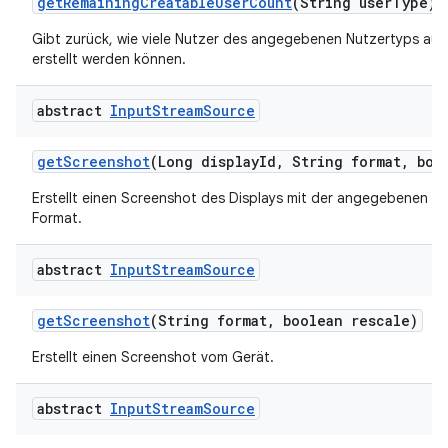
get
Remaining
Creatable
User
Count
(String user
Type)
Gibt zurück, wie viele Nutzer des angegebenen Nutzertyps auf
erstellt werden können.
abstract
Input
Stream
Source
get
Screenshot
(Long display
Id
,
String format
,
bool
Erstellt einen Screenshot des Displays mit der angegebenen ID
Format.
abstract
Input
Stream
Source
get
Screenshot
(String format
,
boolean rescale)
Erstellt einen Screenshot vom Gerät.
abstract
Input
Stream
Source