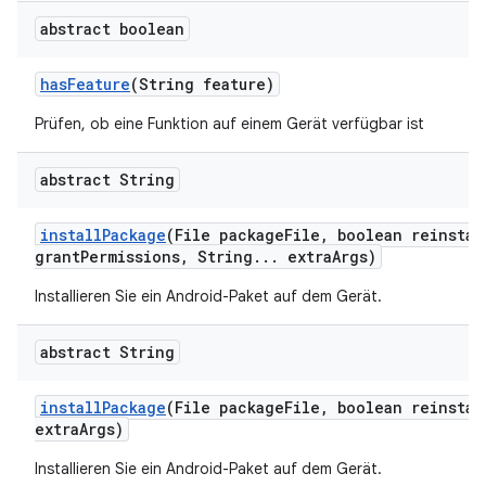
abstract boolean
has
Feature
(String feature)
Prüfen, ob eine Funktion auf einem Gerät verfügbar ist
abstract String
install
Package
(File package
File
,
boolean reinstal
grant
Permissions
,
String
.
.
.
extra
Args)
Installieren Sie ein Android-Paket auf dem Gerät.
abstract String
install
Package
(File package
File
,
boolean reinstal
extra
Args)
Installieren Sie ein Android-Paket auf dem Gerät.