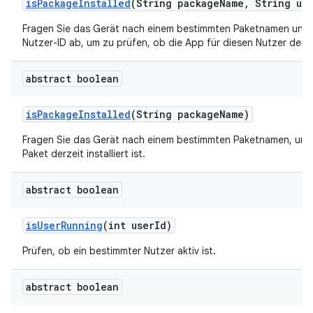
is
Package
Installed
(String package
Name
,
String use
Fragen Sie das Gerät nach einem bestimmten Paketnamen und 
Nutzer-ID ab, um zu prüfen, ob die App für diesen Nutzer derzeit 
abstract boolean
is
Package
Installed
(String package
Name)
Fragen Sie das Gerät nach einem bestimmten Paketnamen, um 
Paket derzeit installiert ist.
abstract boolean
is
User
Running
(int user
Id)
Prüfen, ob ein bestimmter Nutzer aktiv ist.
abstract boolean