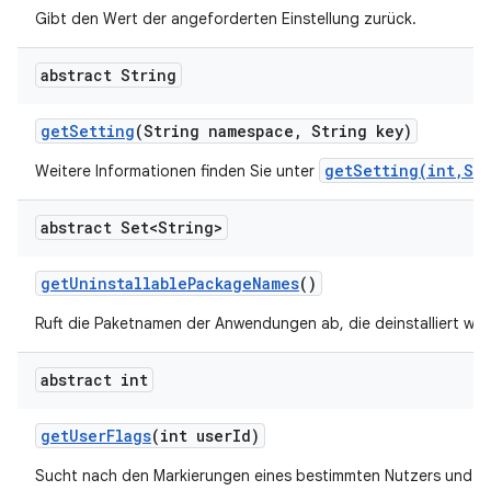
Gibt den Wert der angeforderten Einstellung zurück.
abstract String
get
Setting
(String namespace
,
String key)
getSetting(int,St
Weitere Informationen finden Sie unter
abstract Set<String>
get
Uninstallable
Package
Names
()
Ruft die Paketnamen der Anwendungen ab, die deinstalliert we
abstract int
get
User
Flags
(int user
Id)
Sucht nach den Markierungen eines bestimmten Nutzers und gib