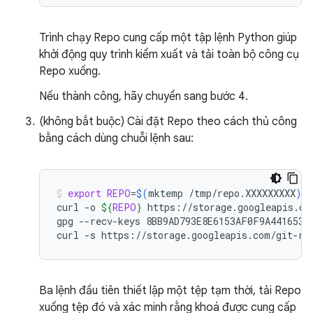
Trình chạy Repo cung cấp một tập lệnh Python giúp
khởi động quy trình kiểm xuất và tải toàn bộ công cụ
Repo xuống.
Nếu thành công, hãy chuyển sang bước 4.
(không bắt buộc) Cài đặt Repo theo cách thủ công
bằng cách dùng chuỗi lệnh sau:
export
REPO
=
$(
mktemp
/tmp/repo.XXXXXXXXX
)
curl
-o
${
REPO
}
https://storage.googleapis.com
gpg
--recv-keys
8BB9AD793E8E6153AF0F9A4416530D
curl
-s
https://storage.googleapis.com/git-re
Ba lệnh đầu tiên thiết lập một tệp tạm thời, tải Repo
xuống tệp đó và xác minh rằng khoá được cung cấp