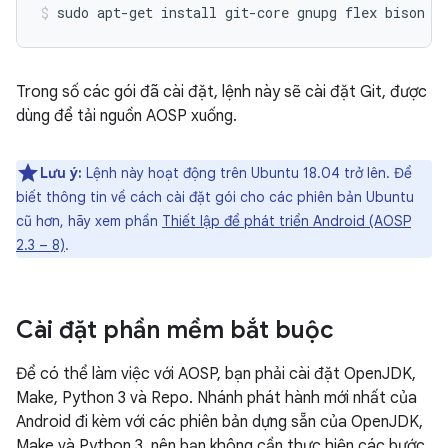
sudo
apt-get
install
git-core
gnupg
flex
bison
b
Trong số các gói đã cài đặt, lệnh này sẽ cài đặt Git, được
dùng để tải nguồn AOSP xuống.
Lưu ý:
Lệnh này hoạt động trên Ubuntu 18.04 trở lên. Để
biết thông tin về cách cài đặt gói cho các phiên bản Ubuntu
cũ hơn, hãy xem phần
Thiết lập để phát triển Android (AOSP
2.3 – 8)
.
Cài đặt phần mềm bắt buộc
Để có thể làm việc với AOSP, bạn phải cài đặt OpenJDK,
Make, Python 3 và Repo. Nhánh phát hành mới nhất của
Android đi kèm với các phiên bản dựng sẵn của OpenJDK,
Make và Python 3, nên bạn không cần thực hiện các bước