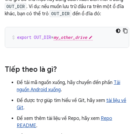
OUT_DIR
. Ví dụ: nếu muốn lưu trữ đầu ra trên một ổ đĩa
khác, bạn có thể trỏ
OUT_DIR
đến ổ đĩa đó:
export
OUT_DIR
=
my_other_drive
Tiếp theo là gì?
Để tải mã nguồn xuống, hãy chuyển đến phần
Tải
nguồn Android xuống
.
Để được trợ giúp tìm hiểu về Git, hãy xem
tài liệu về
Git
.
Để xem thêm tài liệu về Repo, hãy xem
Repo
README
.