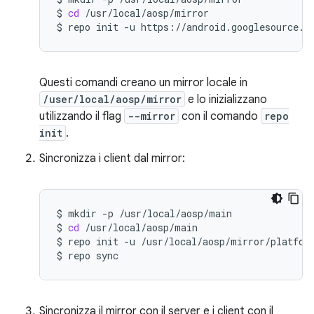
$
cd
/usr/local/aosp/mirror

$
repo
init
-u
https://android.googlesource.c
Questi comandi creano un mirror locale in
/user/local/aosp/mirror
e lo inizializzano
utilizzando il flag
--mirror
con il comando
repo
init
.
Sincronizza i client dal mirror:
$
mkdir
-p
/usr/local/aosp/main

$
cd
/usr/local/aosp/main

$
repo
init
-u
/usr/local/aosp/mirror/platfor
$
repo
Sincronizza il mirror con il server e i client con il