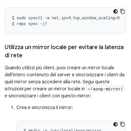
$
sudo
sysctl
-w
net.ipv4.tcp_window_scaling
=
0
$
repo
sync
Utilizza un mirror locale per evitare la latenza
di rete
Quando utilizzi più client, puoi creare un mirror locale
dell'intero contenuto del server e sincronizzare i client da
quel mirror senza accedere alla rete. Segui queste
istruzioni per creare un mirror locale in
~/aosp-mirror/
e sincronizzare i client con questo mirror:
Crea e sincronizza il mirror:
$
mkdir
-p
/usr/local/aosp/mirror
