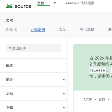
文档
Android 代码搜索
文档
新变化
开始使用
安全
核心主题
兼
自 202
2 季度和第
概览
release
。
情，请参阅
简介
启动
AOSP
文档
下载