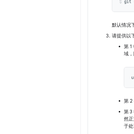
git
默认情况
请提供以
第 
域，
u
第 
第 
然正
于处