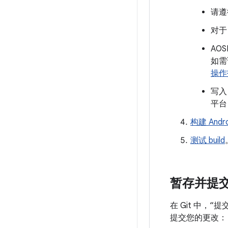
请遵
对于
AOS
如需详
操作
写入
平台
构建 Andro
测试 build
暂存并提
在 Git 中
提交您的更改：