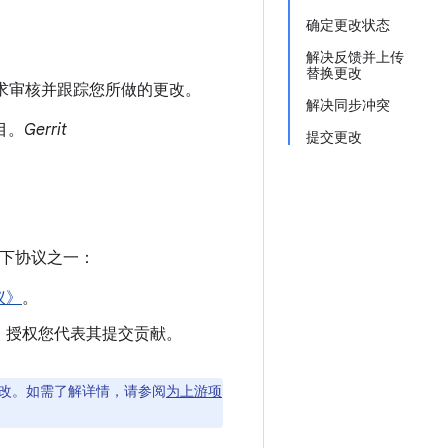
确定更改状态
解决反馈并上传
替换更改
如何请求审核并跟踪您所做的更改。
解决同步冲突
目。
Gerrit
提交更改
下协议之一：
议》
。
，授权您代表其提交贡献。
行更改。如需了解详情，请参阅
为上游项