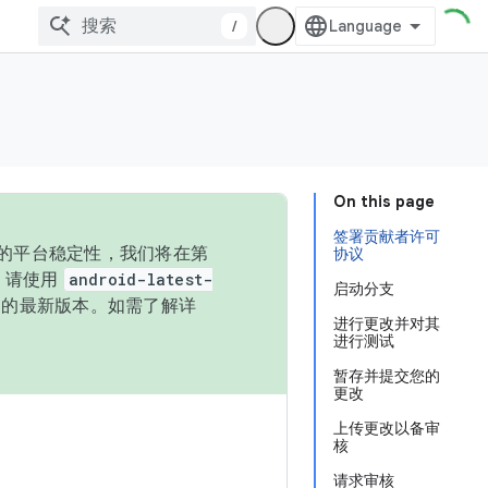
/
On this page
签署贡献者许可
统的平台稳定性，我们将在第
协议
码，请使用
android-latest-
启动分支
P 的最新版本。如需了解详
进行更改并对其
进行测试
暂存并提交您的
更改
上传更改以备审
核
请求审核