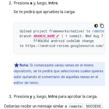
Presiona
a
y, luego,
Intro
.
Se te pedirá que apruebes la carga:
Upload
project
frameworks
/
native
/
to
remote
b
branch
BRANCH_NAME
(
1
commit
,
Wed
Aug
7
09
ff46b36d
android
codelab
change
to
https
:
//
android
-
review
.
googlesource
.
com
/
(
Nota:
Si comenzaste varias ramas en el mismo
repositorio, se te pedirá que selecciones cuáles quieres
subir quitando el comentario de aquellas ramas en el
editor de texto.
Presiona
y
y, luego,
Intro
para aprobar la carga.
Deberías recibir un mensaje similar a
remote: SUCCESS
.