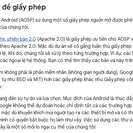
 đề giấy phép
 Android (AOSP) sử dụng một số giấy phép nguồn mở được ph
ủa chúng tôi.
e, phiên bản 2.0
(Apache 2.0) là giấy phép ưu tiên cho AOSP 
heo Apache 2.0. Mặc dù dự án sẽ cố gắng tuân thủ giấy phép 
 lệ. Khi đó, chúng tôi sẽ xử lý theo từng trường hợp. Ví dụ: các
ác ngoại lệ hệ thống. Bạn có thể tìm thấy các bản vá này trê
m không phải là phần mềm nhân (không gian người dùng), Googl
g tự như BSD và MIT) hơn các giấy phép khác như Giấy phép c
o:
ng đến sự tự do và lựa chọn. Mục đích của Android là thúc đẩy 
oogle không thể dự đoán hoặc chỉ định tất cả các trường hợ
y, mặc dù khuyến khích mọi người tạo ra các thiết bị mở và có 
mình có quyền bắt buộc họ làm như vậy. Việc sử dụng các thư v
ây là một số mối lo ngại cụ thể của chúng tôi: