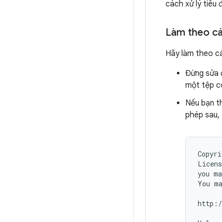
cách xử lý tiêu
Làm theo cá
Hãy làm theo cá
Đừng sửa 
một tệp có
Nếu bạn t
phép sau,
Copyri
Licens
you ma
You ma
http:/