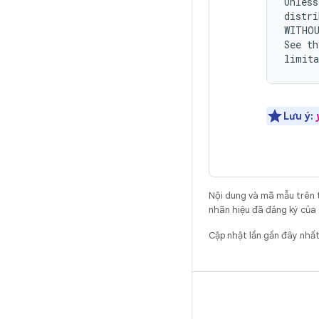
Unless
distri
WITHOU
See th
Lưu ý:
Nội dung và mã mẫu trên 
nhãn hiệu đã đăng ký của 
Cập nhật lần gần đây nhấ
BẢN DỰNG