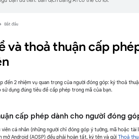
gữ bạn ưu tiên. Bản dịch bằng AI có thể có lỗi.
Bắt đầu
đề và thoả thuận cấp phé
ên
p đến 2 nhiệm vụ quan trọng của người đóng góp: ký thoả thu
 sử dụng đúng tiêu đề cấp phép trong mã của bạn.
huận cấp phép dành cho người đóng gó
 viên cá nhân (những người chỉ đóng góp ý tưởng, mã hoặc tài 
 mở Android (AOSP) đều phải hoàn tất, ký tên và gửi
Thoả thu