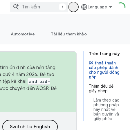
/
Automotive
Tài liệu tham khảo
Trên trang này
Ký thoả thuận
tính ổn định của nền tảng
cấp phép dành
cho người đóng
và quý 4 năm 2026. Để tạo
góp
h tệp kê khai
android-
Thêm tiêu đề
được chuyển đến AOSP. Để
giấy phép
Làm theo các
phương pháp
hay nhất về
bản quyền và
giấy phép