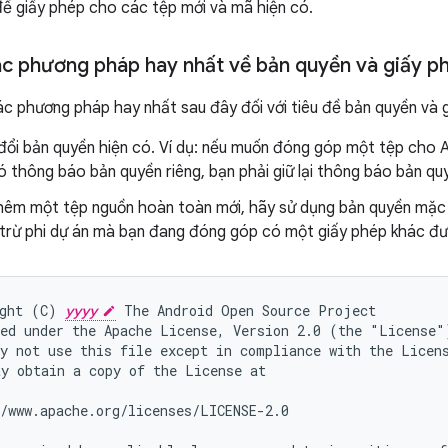
 đề giấy phép cho các tệp mới và mã hiện có.
c phương pháp hay nhất về bản quyền và giấy p
c phương pháp hay nhất sau đây đối với tiêu đề bản quyền và 
đổi bản quyền hiện có. Ví dụ: nếu muốn đóng góp một tệp cho
 thông báo bản quyền riêng, bạn phải giữ lại thông báo bản qu
hêm một tệp nguồn hoàn toàn mới, hãy sử dụng bản quyền mặc 
 trừ phi dự án mà bạn đang đóng góp có một giấy phép khác đư
ght (C) 
yyyy
 The Android Open Source Project

ed under the Apache License, Version 2.0 (the "License")
y not use this file except in compliance with the Licens
y obtain a copy of the License at

/www.apache.org/licenses/LICENSE-2.0
