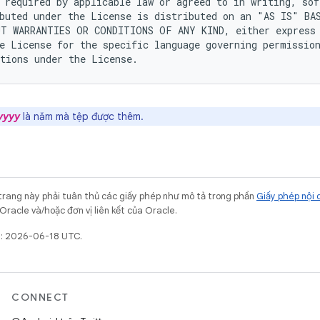
 required by applicable law or agreed to in writing, soft
buted under the License is distributed on an "AS IS" BAS
T WARRANTIES OR CONDITIONS OF ANY KIND, either express 
e License for the specific language governing permission
yyyy
là năm mà tệp được thêm.
trang này phải tuân thủ các giấy phép như mô tả trong phần
Giấy phép nội 
Oracle và/hoặc đơn vị liên kết của Oracle.
t: 2026-06-18 UTC.
CONNECT