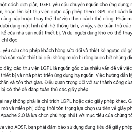
một cách đơn giản, LGPL yêu cầu chuyển nguồn cho ứng dụng; 
n; hoặc liên kết thư viện được cấp phép theo LGPL một cách l
 nâng cấp hoặc thay thế thư viện theo cách thủ công. Phần 
 dưới dạng một hình ảnh hệ thống tĩnh, vì vậy, việc tuân thủ cá
t kế của nhà sản xuất thiết bị. Ví dụ: người dùng khó có thể tha
h chỉ đọc.
 yêu cầu cho phép khách hàng sửa đổi và thiết kế ngược để gỡ 
nhà sản xuất thiết bị đều không muốn bị ràng buộc bởi những đi
c đây, các thư viện LGPL là nguồn gốc của nhiều vấn đề về việc
 thiết bị và nhà phát triển ứng dụng hạ nguồn. Việc hướng dẫn k
khăn và tốn thời gian. Điều quan trọng đối với sự thành công củ
t bị có thể dễ dàng tuân thủ các giấy phép.
ại này không phải là chỉ trích LGPL hoặc các giấy phép khác. G
 mở và miễn phí, đồng thời tôn trọng lựa chọn ưu tiên về giấy 
 Apache 2.0 là lựa chọn phù hợp nhất với mục tiêu của chúng tô
ưa vào AOSP, bạn phải đảm bảo sử dụng đúng tiêu đề giấy phép.