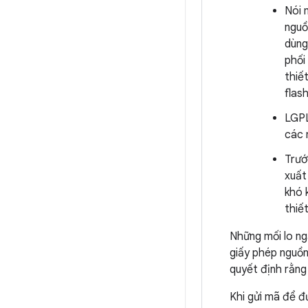
Nói 
nguồ
dùng
phối
thiế
flas
LGPL
các 
Trướ
xuất
khó 
thiế
Những mối lo ng
giấy phép nguồn
quyết định rằng
Khi gửi mã để đ