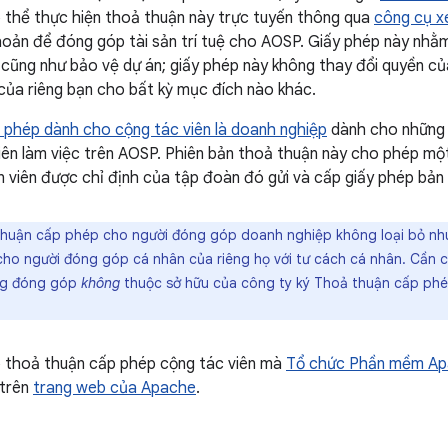
ó thể thực hiện thoả thuận này trực tuyến thông qua
công cụ x
hoản để đóng góp tài sản trí tuệ cho AOSP. Giấy phép này nhằm
cũng như bảo vệ dự án; giấy phép này không thay đổi quyền của
ủa riêng bạn cho bất kỳ mục đích nào khác.
 phép dành cho cộng tác viên là doanh nghiệp
dành cho những 
iên làm việc trên AOSP. Phiên bản thoả thuận này cho phép m
n viên được chỉ định của tập đoàn đó gửi và cấp giấy phép bản
huận cấp phép cho người đóng góp doanh nghiệp không loại bỏ nhu
ho người đóng góp cá nhân của riêng họ với tư cách cá nhân. Cần c
ung đóng góp
không
thuộc sở hữu của công ty ký Thoả thuận cấp ph
 thoả thuận cấp phép cộng tác viên mà
Tổ chức Phần mềm A
 trên
trang web của Apache
.