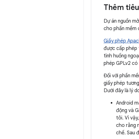
Thêm tiêu
Dự án nguồn mở
cho phần mềm c
Giấy phép Apach
được cấp phép t
tình huống ngoại
phép GPLv2 có c
Đối với phần mề
giấy phép tươn
Dưới đây là lý d
Android ma
động và G
tôi. Vì vậ
cho rằng 
chế. Sau đ