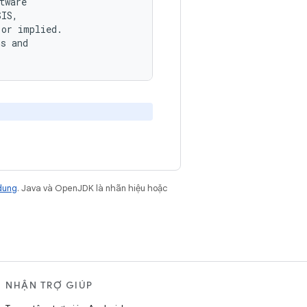
ware

IS,

or implied.

s and

dung
. Java và OpenJDK là nhãn hiệu hoặc
NHẬN TRỢ GIÚP