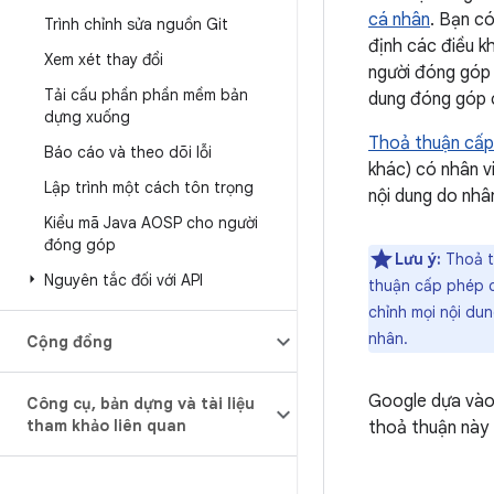
cá nhân
. Bạn c
Trình chỉnh sửa nguồn Git
định các điều k
Xem xét thay đổi
người đóng góp 
Tải cấu phần phần mềm bản
dung đóng góp c
dựng xuống
Thoả thuận cấp
Báo cáo và theo dõi lỗi
khác) có nhân v
Lập trình một cách tôn trọng
nội dung do nhâ
Kiểu mã Java AOSP cho người
đóng góp
Lưu ý:
Thoả t
Nguyên tắc đối với API
thuận cấp phép c
chỉnh mọi nội d
nhân.
Cộng đồng
Google dựa vào
Công cụ
,
bản dựng và tài liệu
tham khảo liên quan
thoả thuận này