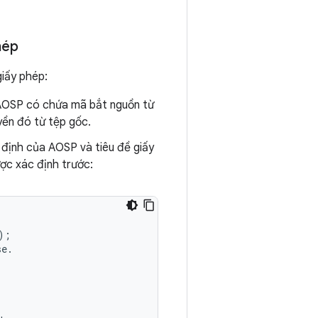
hép
giấy phép:
 AOSP có chứa mã bắt nguồn từ
yền đó từ tệp gốc.
định của AOSP và tiêu đề giấy
ợc xác định trước:
;

e.
