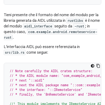
Tieni presente che il formato del nome del modulo per la
libreria generata da AIDL utilizzata in
rustlibs
è il nome
del modulo
aidl_interface
seguito da
-rust
; in
questo caso,
com.example.android.remoteservice-
rust
.
L'interfaccia AIDL può essere referenziata in
src/lib.rs
come segue:
// Note carefully the AIDL crates structure:
// * the AIDL module name: "com_example_android_r
// * next "::aidl"
// * next the AIDL package name "::com::example::
// * the interface: "::IRemoteService"
// * finally, the 'BnRemoteService' and 'IRemoteSe
//! This module implements the IRemoteService AIDL