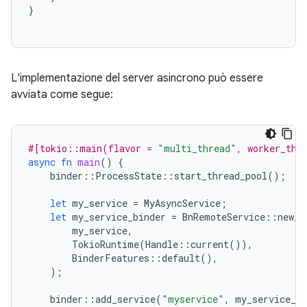
}
L'implementazione del server asincrono può essere
avviata come segue:
#[tokio::main(flavor = 
"multi_thread"
, worker_thr
async
fn
main
()
{
binder
::
ProcessState
::
start_thread_pool
();
let
my_service
=
MyAsyncService
;
let
my_service_binder
=
BnRemoteService
::
new_a
my_service
,
TokioRuntime
(
Handle
::
current
()),
BinderFeatures
::
default
(),
);
binder
::
add_service
(
"myservice"
,
my_service_bi