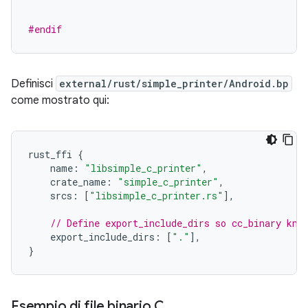
#endif
Definisci
external/rust/simple_printer/Android.bp
come mostrato qui:
rust_ffi
{
name
:
"libsimple_c_printer"
,
crate_name
:
"simple_c_printer"
,
srcs
:
[
"libsimple_c_printer.rs"
],
// Define export_include_dirs so cc_binary kno
export_include_dirs
:
[
"."
],
}
Esempio di file binario C