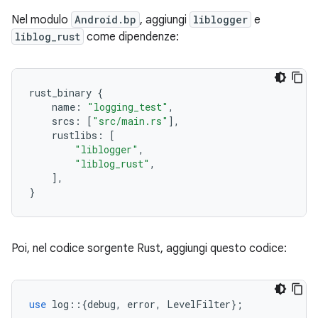
Nel modulo
Android.bp
, aggiungi
liblogger
e
liblog_rust
come dipendenze:
rust_binary
{
name
:
"logging_test"
,
srcs
:
[
"src/main.rs"
],
rustlibs
:
[
"liblogger"
,
"liblog_rust"
,
],
}
Poi, nel codice sorgente Rust, aggiungi questo codice:
use
log
::{
debug
,
error
,
LevelFilter
};