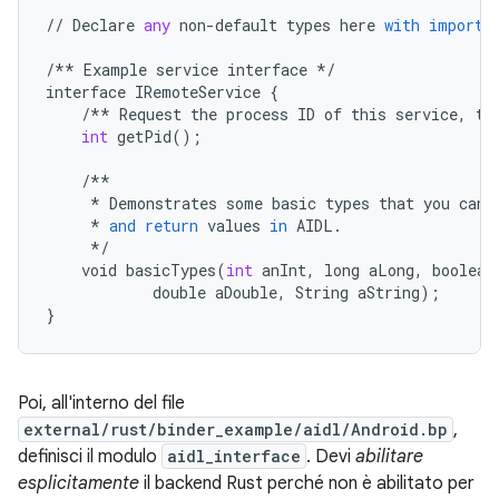
//
Declare
any
non
-
default
types
here
with
import
/**
Example
service
interface
*/
interface
IRemoteService
{
/**
Request
the
process
ID
of
this
service
,
to
int
getPid
();
/**
*
Demonstrates
some
basic
types
that
you
can
*
and
return
values
in
AIDL
.
*/
void
basicTypes
(
int
anInt
,
long
aLong
,
boolean
double
aDouble
,
String
aString
);
}
Poi, all'interno del file
external/rust/binder_example/aidl/Android.bp
,
definisci il modulo
aidl_interface
. Devi
abilitare
esplicitamente
il backend Rust perché non è abilitato per