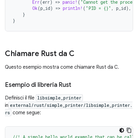
Err
(
err
)
=
>
panic!
(
"Cannot get the process
Ok
(
p_id
)
=
>
println!
(
"PID = {}"
,
p_id
),
}
}
Chiamare Rust da C
Questo esempio mostra come chiamare Rust da C.
Esempio di libreria Rust
Definisci il file
libsimple_printer
in
external/rust/simple_printer/libsimple_printer.
rs
come segue:
//! A simple hello world example that can be calle