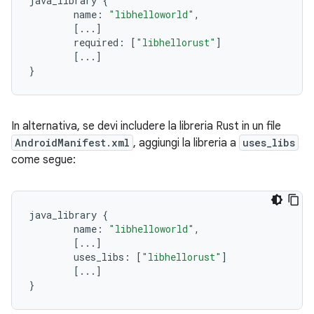
java_library
{
name
:
"libhelloworld"
,
[
..
.]
required
:
[
"libhellorust"
]
[
..
.]
}
In alternativa, se devi includere la libreria Rust in un file
AndroidManifest.xml
, aggiungi la libreria a
uses_libs
come segue:
java_library
{
name
:
"libhelloworld"
,
[
..
.]
uses_libs
:
[
"libhellorust"
]
[
..
.]
}