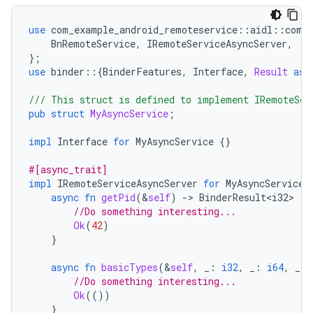
use
com_example_android_remoteservice
::
aidl
::
com
:
BnRemoteService
,
IRemoteServiceAsyncServer
,
};
use
binder
::{
BinderFeatures
,
Interface
,
Result
as
/// This struct is defined to implement IRemoteSer
pub
struct
MyAsyncService
;
impl
Interface
for
MyAsyncService
{}
#[async_trait]
impl
IRemoteServiceAsyncServer
for
MyAsyncService
async
fn
getPid
(
&
self
)
-
>
BinderResult<i32>
{
//Do something interesting...
Ok
(
42
)
}
async
fn
basicTypes
(
&
self
,
_
:
i32
,
_
:
i64
,
_
:
//Do something interesting...
Ok
(())
}