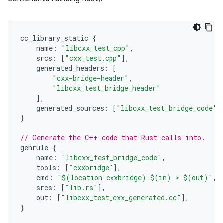
cc_library_static
{
name
:
"libcxx_test_cpp"
,
srcs
:
[
"cxx_test.cpp"
],
generated_headers
:
[
"cxx-bridge-header"
,
"libcxx_test_bridge_header"
],
generated_sources
:
[
"libcxx_test_bridge_code"
]
}
// Generate the C++ code that Rust calls into.
genrule
{
name
:
"libcxx_test_bridge_code"
,
tools
:
[
"cxxbridge"
],
cmd
:
"$(location cxxbridge) $(in) > $(out)"
,
srcs
:
[
"lib.rs"
],
out
:
[
"libcxx_test_cxx_generated.cc"
],
}