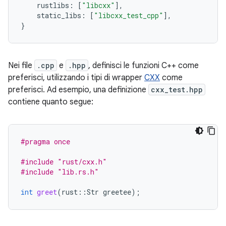
rustlibs
:
[
"libcxx"
],
static_libs
:
[
"libcxx_test_cpp"
],
}
Nei file
.cpp
e
.hpp
, definisci le funzioni C++ come
preferisci, utilizzando i tipi di wrapper
CXX
come
preferisci. Ad esempio, una definizione
cxx_test.hpp
contiene quanto segue:
#pragma once
#include
"rust/cxx.h"
#include
"lib.rs.h"
int
greet
(
rust
::
Str
greetee
);