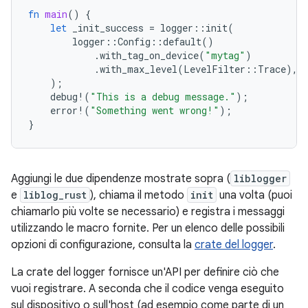
fn
main
()
{
let
_init_success
=
logger
::
init
(
logger
::
Config
::
default
()
.
with_tag_on_device
(
"mytag"
)
.
with_max_level
(
LevelFilter
::
Trace
),
);
debug
!
(
"This is a debug message."
);
error
!
(
"Something went wrong!"
);
}
Aggiungi le due dipendenze mostrate sopra (
liblogger
e
liblog_rust
), chiama il metodo
init
una volta (puoi
chiamarlo più volte se necessario) e registra i messaggi
utilizzando le macro fornite. Per un elenco delle possibili
opzioni di configurazione, consulta la
crate del logger
.
La crate del logger fornisce un'API per definire ciò che
vuoi registrare. A seconda che il codice venga eseguito
sul dispositivo o sull'host (ad esempio come parte di un