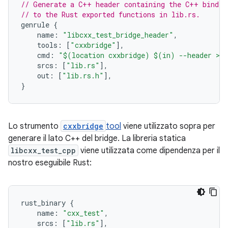
// Generate a C++ header containing the C++ bindin
// to the Rust exported functions in lib.rs.
genrule
{
name
:
"libcxx_test_bridge_header"
,
tools
:
[
"cxxbridge"
],
cmd
:
"$(location cxxbridge) $(in) --header > 
srcs
:
[
"lib.rs"
],
out
:
[
"lib.rs.h"
],
}
Lo strumento
cxxbridge
tool
viene utilizzato sopra per
generare il lato C++ del bridge. La libreria statica
libcxx_test_cpp
viene utilizzata come dipendenza per il
nostro eseguibile Rust:
rust_binary
{
name
:
"cxx_test"
,
srcs
:
[
"lib.rs"
],