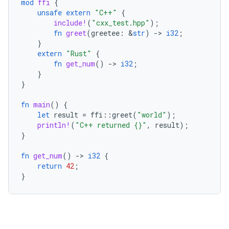
mod
ffi
{
unsafe
extern
"C++"
{
include!
(
"cxx_test.hpp"
);
fn
greet
(
greetee
:
&
str
)
-
>
i32
;
}
extern
"Rust"
{
fn
get_num
()
-
>
i32
;
}
}
fn
main
()
{
let
result
=
ffi
::
greet
(
"world"
);
println!
(
"C++ returned {}"
,
result
);
}
fn
get_num
()
-
>
i32
{
return
42
;
}