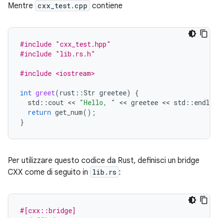
Mentre
cxx_test.cpp
contiene
#include
"cxx_test.hpp"
#include
"lib.rs.h"
#include <iostream>
int
greet
(
rust
::
Str
greetee
)
{
std
::
cout
 << 
"Hello, "
 << 
greetee
 << 
std
::
endl
;
return
get_num
();
}
Per utilizzare questo codice da Rust, definisci un bridge
CXX come di seguito in
lib.rs
:
#[cxx::bridge]