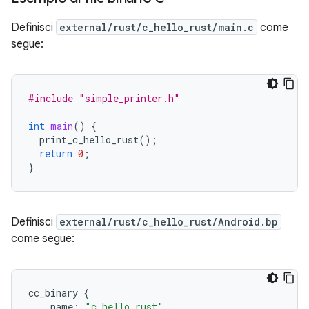
Definisci
external/rust/c_hello_rust/main.c
come
segue:
#include
"simple_printer.h"
int
main
()
{
print_c_hello_rust
();
return
0
;
}
Definisci
external/rust/c_hello_rust/Android.bp
come segue:
cc_binary
{
name
:
"c_hello_rust"
,