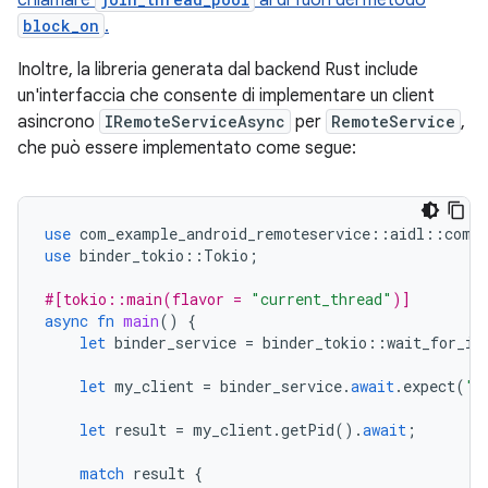
chiamare
al di fuori del metodo
block_on
.
Inoltre, la libreria generata dal backend Rust include
un'interfaccia che consente di implementare un client
asincrono
IRemoteServiceAsync
per
RemoteService
,
che può essere implementato come segue:
use
com_example_android_remoteservice
::
aidl
::
com
:
use
binder_tokio
::
Tokio
;
#[tokio::main(flavor = 
"current_thread"
)]
async
fn
main
()
{
let
binder_service
=
binder_tokio
::
wait_for_in
let
my_client
=
binder_service
.
await
.
expect
(
"C
let
result
=
my_client
.
getPid
().
await
;
match
result
{