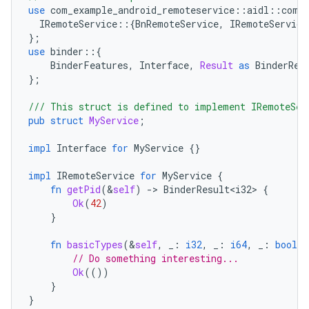
use
com_example_android_remoteservice
::
aidl
::
com
:
IRemoteService
::{
BnRemoteService
,
IRemoteService
};
use
binder
::{
BinderFeatures
,
Interface
,
Result
as
BinderRes
};
/// This struct is defined to implement IRemoteSer
pub
struct
MyService
;
impl
Interface
for
MyService
{}
impl
IRemoteService
for
MyService
{
fn
getPid
(
&
self
)
-
>
BinderResult<i32>
{
Ok
(
42
)
}
fn
basicTypes
(
&
self
,
_
:
i32
,
_
:
i64
,
_
:
bool
,
// Do something interesting...
Ok
(())
}
}