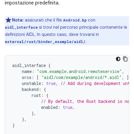
impostazione predefinita.
Nota:
assicurati che il file
con
Android.bp
si trovi nel percorso principale contenente le
aidl_interface
definizioni AIDL. In questo caso, deve trovarsi in
.
external/rust/binder_example/aidl/
aidl_interface
{
name
:
"com.example.android.remoteservice"
,
srcs
:
[
"aidl/com/example/android/*.aidl"
,
],
unstable
:
true
,
// Add during development unti
backend
:
{
rust
:
{
// By default, the Rust backend is not
enabled
:
true
,
},
},
}