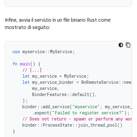
Infine, avvia il servizio in un file binario Rust come
mostrato di seguito:
use
myservice
::
MyService
;
fn
main
()
{
// [...]
let
my_service
=
MyService
;
let
my_service_binder
=
BnRemoteService
::
new_b
my_service
,
BinderFeatures
::
default
(),
);
binder
::
add_service
(
"myservice"
,
my_service_bi
.
expect
(
"Failed to register service?"
);
// Does not return - spawn or perform any work
binder
::
ProcessState
::
join_thread_pool
()
}