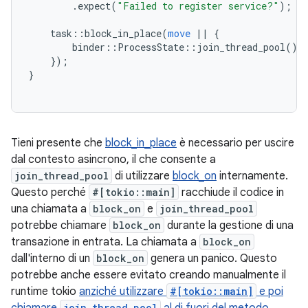
.
expect
(
"Failed to register service?"
);
task
::
block_in_place
(
move
||
{
binder
::
ProcessState
::
join_thread_pool
();
});
}
Tieni presente che
block_in_place
è necessario per uscire
dal contesto asincrono, il che consente a
join_thread_pool
di utilizzare
block_on
internamente.
Questo perché
#[tokio::main]
racchiude il codice in
una chiamata a
block_on
e
join_thread_pool
potrebbe chiamare
block_on
durante la gestione di una
transazione in entrata. La chiamata a
block_on
dall'interno di un
block_on
genera un panico. Questo
potrebbe anche essere evitato creando manualmente il
runtime tokio
anziché utilizzare
#[tokio::main]
e poi
join_thread_pool