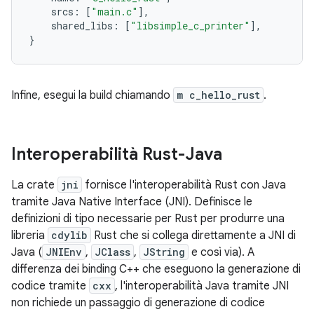
srcs
:
[
"main.c"
],
shared_libs
:
[
"libsimple_c_printer"
],
}
Infine, esegui la build chiamando
m c_hello_rust
.
Interoperabilità Rust-Java
La crate
jni
fornisce l'interoperabilità Rust con Java
tramite Java Native Interface (JNI). Definisce le
definizioni di tipo necessarie per Rust per produrre una
libreria
cdylib
Rust che si collega direttamente a JNI di
Java (
JNIEnv
,
JClass
,
JString
e così via). A
differenza dei binding C++ che eseguono la generazione di
codice tramite
cxx
, l'interoperabilità Java tramite JNI
non richiede un passaggio di generazione di codice