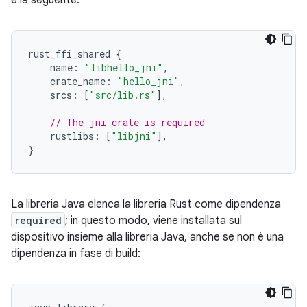
è la seguente:
rust_ffi_shared
{
name
:
"libhello_jni"
,
crate_name
:
"hello_jni"
,
srcs
:
[
"src/lib.rs"
],
// The jni crate is required
rustlibs
:
[
"libjni"
],
}
La libreria Java elenca la libreria Rust come dipendenza
required
; in questo modo, viene installata sul
dispositivo insieme alla libreria Java, anche se non è una
dipendenza in fase di build: