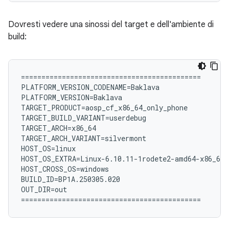
Dovresti vedere una sinossi del target e dell'ambiente di
build:
============================================

PLATFORM_VERSION_CODENAME=Baklava

PLATFORM_VERSION=Baklava

TARGET_PRODUCT=aosp_cf_x86_64_only_phone

TARGET_BUILD_VARIANT=userdebug

TARGET_ARCH=x86_64

TARGET_ARCH_VARIANT=silvermont

HOST_OS=linux

HOST_OS_EXTRA=Linux-6.10.11-1rodete2-amd64-x86_64-
HOST_CROSS_OS=windows

BUILD_ID=BP1A.250305.020

OUT_DIR=out
