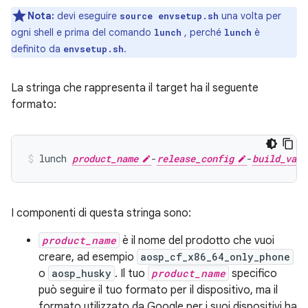
Nota:
devi eseguire
una volta per
source envsetup.sh
ogni shell e prima del comando
, perché
è
lunch
lunch
definito da
.
envsetup.sh
La stringa che rappresenta il target ha il seguente
formato:
lunch
product_name
-
release_config
-
build_vari
I componenti di questa stringa sono:
product_name
è il nome del prodotto che vuoi
creare, ad esempio
aosp_cf_x86_64_only_phone
o
aosp_husky
. Il tuo
product_name
specifico
può seguire il tuo formato per il dispositivo, ma il
formato utilizzato da Google per i suoi dispositivi ha