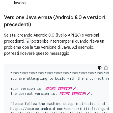
lavoro.
Versione Java errata (Android 8
.
0 e versioni
precedenti)
Se stai creando Android 8.0 (livello API 26) e versioni
precedenti,
m
potrebbe interrompersi quando rileva un
problema con la tua versione di Java. Ad esempio,
potresti ricevere questo messaggio:
*********************************************
You
are
attempting
to
build
with
the
incorrect
ver
Your
version
is:
WRONG_VERSION
.

The
correct
version
is:
RIGHT_VERSION
.

Please
follow
the
machine
setup
instructions
at

https://source.android.com/source/initializing.html