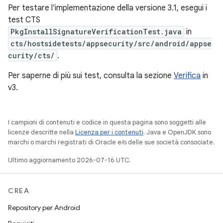
Per testare l'implementazione della versione 3.1, esegui i
test CTS
PkgInstallSignatureVerificationTest.java
in
cts/hostsidetests/appsecurity/src/android/appse
curity/cts/
.
Per saperne di più sui test, consulta la sezione
Verifica
in
v3.
I campioni di contenuti e codice in questa pagina sono soggetti alle
licenze descritte nella
Licenza per i contenuti
. Java e OpenJDK sono
marchi o marchi registrati di Oracle e/o delle sue società consociate.
Ultimo aggiornamento 2026-07-16 UTC.
CREA
Repository per Android