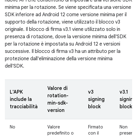
nuove API che consentono di impostare una versione SDK
minima per la rotazione. Se viene specificata una versione
SDK inferiore ad Android 12 come versione minima per il
supporto della rotazione, viene utilizzato il blocco v3
originale. Il blocco di firma v3.1 viene utilizzato solo in
presenza di rotazione, dove la versione minima dell'SDK
per la rotazione è impostata su Android 12 e versioni
successive. Il blocco di firma v3 ha un attributo per la
protezione dall'eliminazione della versione minima
dell'SDK.
Valore di
L'APK
v3
v3.1
rotation-
include la
signing
signing
min-sdk-
tracciabilità
block
block
version
No
Valore
Firmato
Non
predefinito o
con il
present