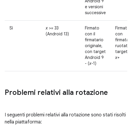
Android 9
e versioni
successive
Sì
x
>= 33
Firmato
Firmato
(Android 13)
con il
con
firmatario
firmatari
originale,
ruotato,
con target
targetin
Android 9
x+
- (
x
-1)
Problemi relativi alla rotazione
I seguenti problemi relativi alla rotazione sono stati risolti
nella piattaforma: