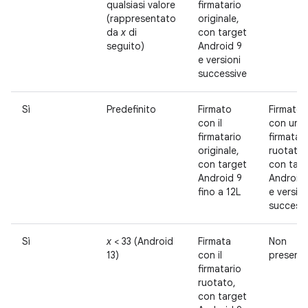
qualsiasi valore
firmatario
(rappresentato
originale,
da
x
di
con target
seguito)
Android 9
e versioni
successive
Sì
Predefinito
Firmato
Firmato
con il
con un
firmatario
firmatari
originale,
ruotato,
con target
con targ
Android 9
Android 
fino a 12L
e version
successi
Sì
x
< 33 (Android
Firmata
Non
13)
con il
present
firmatario
ruotato,
con target