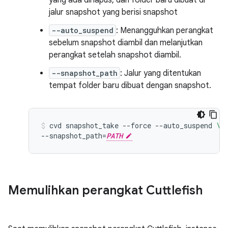
yang ada dihapus, dan folder baru dibuat di
jalur snapshot yang berisi snapshot
--auto_suspend
: Menangguhkan perangkat
sebelum snapshot diambil dan melanjutkan
perangkat setelah snapshot diambil.
--snapshot_path
: Jalur yang ditentukan
tempat folder baru dibuat dengan snapshot.
cvd
snapshot_take
--force
--auto_suspend
\
--snapshot_path
=
PATH
Memulihkan perangkat Cuttlefish