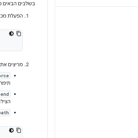
בשלבים הבאים מוסבר איך להפ
הפעלת מכשיר, תוך השבתת S
מריצים את
orce
תימחק
pend
הצילו
path