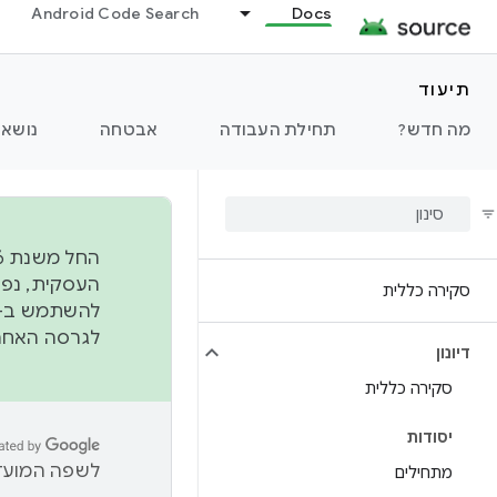
Android Code Search
Docs
תיעוד
מה חדש?
תחילת העבודה
אבטחה
נושאי
סקירה כללית
להשתמש ב-
לגרסה האחרונה שנדחפה 
דיונון
סקירה כללית
יסודות
לשפה המועדפ
מתחילים