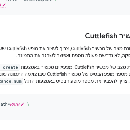
H
Cuttle
כשמשחזרים ת
סקה, לא נדרשת פעולה נוספת ואפשר לשחזר את התמונה.
Cuttlefis, מפעילים מכשיר באמצעות
d create
תמונת המצב. אם מספר מופע הבסיס של מכשיר sh
tance_num
path
=
PATH
\