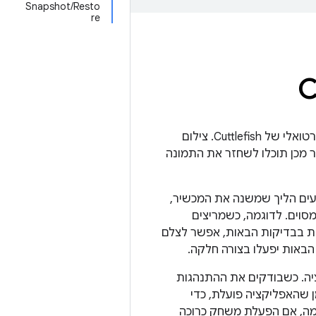
Snapshot/Resto
re
C
ב-Android 15 נוספה האפשרות לצלם תמונת מצב ולשחזר תמונת מצב של מכשיר וירטואלי של Cuttlefish. צילום
יסק. לאחר מכן תוכלו לשחזר את התמונה
עים הליך שמשנה את המכשיר,
וים. לדוגמה, כשמריצים
ות בבדיקות הבאות, אפשר לצלם
באות יפעלו בצורה חלקה.
יה. כשבודקים את ההתנהגות
 שהאפליקציה פועלת, כדי
מה, אם הפעלת משחק כרוכה