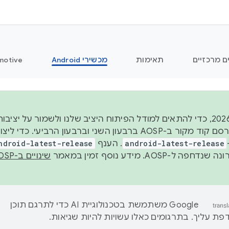
ם מרכזיים
תאימות
מכשירי Android
motive
החל משנת 2026, כדי להתאים למודל הפיתוח היציב שלנו ולשמור על
android-latest-release
. הענף
ndroid-latest-release
ל-AOSP. מידע נוסף זמין במאמר
שינויים ב-AOSP
‫Google משתמשת בטכנולוגיית AI כדי לתרגם תוכן
ת עליך. בתרגומים כאלו עשויות להיות שגיאות.