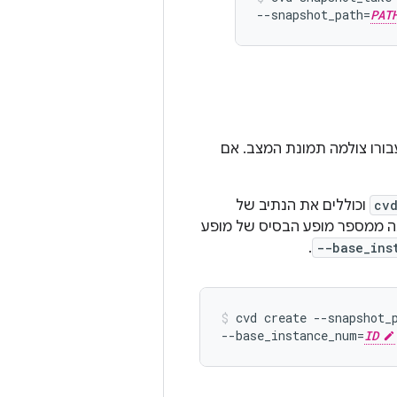
--snapshot_path
=
PAT
מונת מצב של מכשיר Cuttlefish, צריך לעצור את מופע Cuttlefish שעבורו צולמה תמונת המצב. אם
cv
וכוללים את הנתיב של
Cuttlefi שבו צולמה התמונה שונה ממספר מופע הבסיס של מופע
.
--base_ins
cvd
create
--snapshot_
--base_instance_num
=
ID