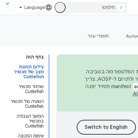
/
Auto
חומרי עזר
בדף הזה
צילום תמונת
 יציבות הפלטפורמה בסביבה
מצב של מכשיר
Cuttlefish
העסקית, נפרסם קוד מקור ב-AOSP ברבעון השני וברבעון הרביעי. כדי ליצור ולתרום ל-AOSP, צריך
a
manifest תמיד יפנה
שחזור מכשיר
Cuttlefish
.
השעיה של מכשיר
Cuttlefish
המשך העבודה
במכשיר
Cuttlefish
אימות התכונה