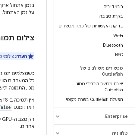
בזמן אתחול ארוך
ריבוי דיירים
על זמן האתחול.
בקרת סביבה
בדיקת הקישוריות של כמה מכשירים
Wi-Fi
צילום תמונת מ
Bluetooth
NFC
הערה:
צילומי מצ
מכשירים משולבים של
Cuttlefish
כל המעבדים הווי
יצירת מכשיר היברידי מסוג
מכן, התמונה תישמר בדיס
Cuttlefish
הפעלת Cuttlefish בשרת מקומי
הארגומנט
false
Enterprise
רק מצב ה-GPU של SwiftShader ‏ (
אחרים.
טלוויזיה