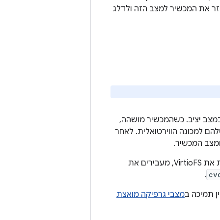
זר את המכשיר למצב הזה ולדלג
 את מכשיר Cuttlefish כדי לוודא שהוא במצב יציב. כשהמכשיר מושהה,
הם למכונה הווירטואלית. לאחר
אין תמיכה ב-VirtiosFS, ולכן צריך להשבית אותו כשמצלמים תמונת מצב. כדי להשבית את VirtioFS, מעבירים את
.
cv
ן תמיכה ב
מצבי גרפיקה מואצת