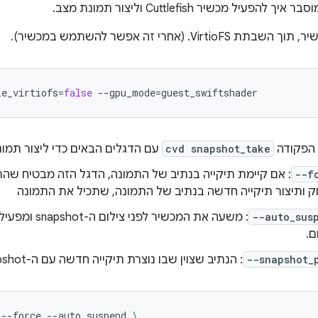
עיל מכשיר Cuttlefish וליצור תמונת מצב.
VirtioF. (אחרי זה אפשר להשתמש במכשיר).
le_virtiofs
=
false
--gpu_mode
=
guest_swiftshader
 הפקודה
cvd snapshot_take
עם הדגלים הבאים כדי ליצור תמונ
--f
: אם קיימת תיקייה בנתיב של התמונה, הדגל הזה מבטיח שהת
 ותיצור תיקייה חדשה בנתיב של התמונה, שתכיל את התמונה
--auto_sus
: משעה את המכשיר ל
ם.
--snapshot_
: הנתיב שצוין שבו נוצרת תיקייה חדשה עם ה-snapshot.
--force
--auto_suspend
\