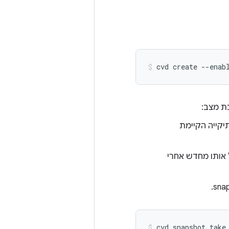
cvd
create
--enab
ת מצב:
יקייה הקיימת
פני צילום ה-snapshot ומפעיל אותו מחדש אחרי
cvd
snapshot_take