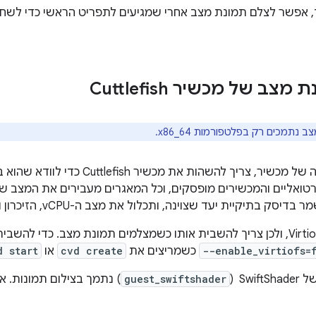
, אפשר לצלם תמונת מצב אחרי שמגיעים לתפריט הראשי כדי לשח
צב של מכשיר Cuttlefish
ב נתמכים רק בפלטפורמות x86_64.
כשמצלמים תמונה של מכשיר, צריך להשהות
רטואליים והמכשירים מופסקים, וכל המאגרים מעבירים את המצב של
ק בתיקיית יעד שצוינה, ותכלול את מצב ה-vCPU, הזיכרון ומצב המכשיר.
--enable_virtiofs=
כשמריצים את
cvd create
או
d start
guest_swiftshader
) נתמך בצילום תמונות. אי