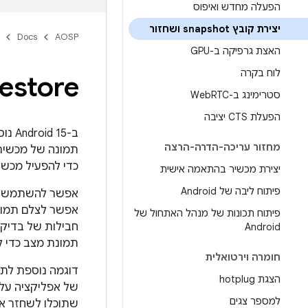
הפעלה מחדש ואיפוס
יצירת קובץ snapshot ושחזור
Docs
AOSP
האצת גרפיקה ב-GPU
לוח בקרה
restore
סטרימינג ב-Web
RTC
הפעלת CTS יציבה
מחזור עריכה-הדרה-הרצה
כדי להפעיל מכשיר Cuttlefish במצב השמירה ה
יצירת מכשיר בהתאמה אישית
פיתוח ליבה של Android
אפשר להשתמש בתמ
אפשר לצלם תמונ
פיתוח תכונות של מנהל האתחול של
חבילות של בדיקו
Android
תמונת מצב כדי ל
חומרה וירטואלית
דוגמה נוספת לתר
הצגת hotplug
של אפליקציה על 
למספר צגים
שתוכלו לשחזר א