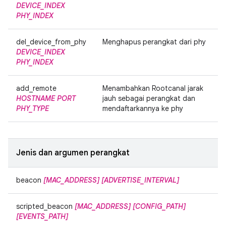
DEVICE_INDEX
PHY_INDEX
del_device_from_phy
Menghapus perangkat dari phy
DEVICE_INDEX
PHY_INDEX
add_remote
Menambahkan Rootcanal jarak
HOSTNAME
PORT
jauh sebagai perangkat dan
PHY_TYPE
mendaftarkannya ke phy
Jenis dan argumen perangkat
beacon
[MAC_ADDRESS]
[ADVERTISE_INTERVAL]
scripted_beacon
[MAC_ADDRESS]
[CONFIG_PATH]
[EVENTS_PATH]