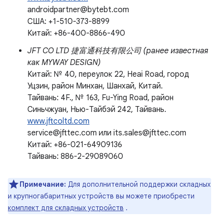
androidpartner@bytebt.com
США: +1-510-373-8899
Китай: +86-400-8866-490
JFT CO LTD 捷富通科技有限公司 (ранее известная
как MYWAY DESIGN)
Китай: № 40, переулок 22, Heai Road, город
Уцзин, район Минхан, Шанхай, Китай.
Тайвань: 4F., № 163, Fu-Ying Road, район
Синьчжуан, Нью-Тайбэй 242, Тайвань.
www.jftcoltd.com
service@jfttec.com или its.sales@jfttec.com
Китай: +86-021-64909136
Тайвань: 886-2-29089060
Примечание:
Для дополнительной поддержки складных
и крупногабаритных устройств вы можете приобрести
комплект для складных устройств
.