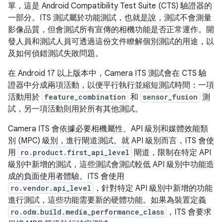
單，這是 Android Compatibility Test Suite (CTS) 驗證器的
一部分。ITS 測試屬於功能測試，也就是說，測試不會測量
影像品質，但會測試所有宣傳的相機功能是否正常運作。開
發人員和測試人員可透過這份文件瞭解個別測試的用途，以
及如何偵錯測試失敗問題。
在 Android 17 以上版本中，Camera ITS 測試會在 CTS 驗
證器中分成兩項活動，以便平行執行並縮短測試時間：一項
活動用於
feature_combination
和
sensor_fusion
測
試，另一項活動則用於所有其他測試。
Camera ITS 會依據必要相機屬性、API 級別和媒體效能類
別 (MPC) 級別，進行閘道測試。就 API 級別而言，ITS 會使
用
ro.product.first_api_level
閘道，限制在特定 API
級別中新增的測試，這些測試會測試較低 API 級別中功能造
成的負面使用者體驗。ITS 會使用
ro.vendor.api_level
，針對特定 API 級別中新增的功能
進行測試，這些功能需要新的硬體功能。如果為裝置定義
ro.odm.build.media_performance_class
，ITS 會要求