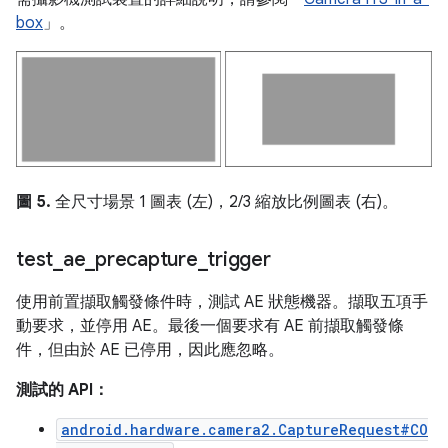
box
」。
圖 5.
全尺寸場景 1 圖表 (左)，2/3 縮放比例圖表 (右)。
test
_
ae
_
precapture
_
trigger
使用前置擷取觸發條件時，測試 AE 狀態機器。擷取五項手
動要求，並停用 AE。最後一個要求有 AE 前擷取觸發條
件，但由於 AE 已停用，因此應忽略。
測試的 API：
android.hardware.camera2.CaptureRequest#CO