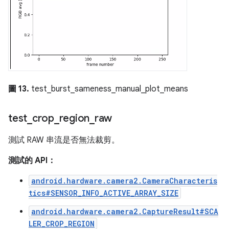
圖 13.
test_burst_sameness_manual_plot_means
test
_
crop
_
region
_
raw
測試 RAW 串流是否無法裁剪。
測試的 API：
android.hardware.camera2.CameraCharacteris
tics#SENSOR_INFO_ACTIVE_ARRAY_SIZE
android.hardware.camera2.CaptureResult#SCA
LER_CROP_REGION