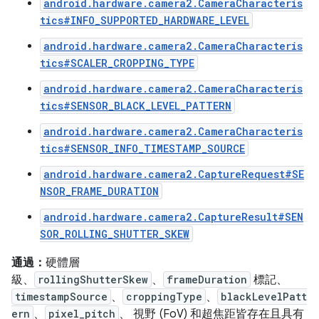
android.hardware.camera2.CameraCharacteris
tics#INFO_SUPPORTED_HARDWARE_LEVEL
android.hardware.camera2.CameraCharacteris
tics#SCALER_CROPPING_TYPE
android.hardware.camera2.CameraCharacteris
tics#SENSOR_BLACK_LEVEL_PATTERN
android.hardware.camera2.CameraCharacteris
tics#SENSOR_INFO_TIMESTAMP_SOURCE
android.hardware.camera2.CaptureRequest#SE
NSOR_FRAME_DURATION
android.hardware.camera2.CaptureResult#SEN
SOR_ROLLING_SHUTTER_SKEW
通過：
硬體層
級、
rollingShutterSkew
、
frameDuration
標記、
timestampSource
、
croppingType
、
blackLevelPatt
ern
、
pixel_pitch
、 視野 (FoV) 和超焦距皆存在且具有