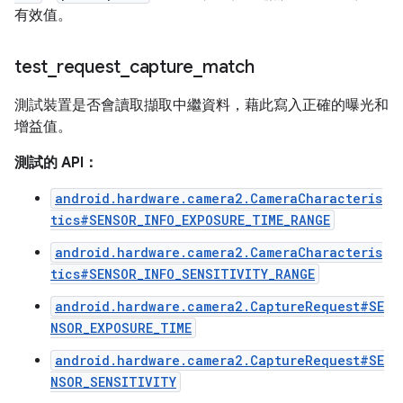
有效值。
test
_
request
_
capture
_
match
測試裝置是否會讀取擷取中繼資料，藉此寫入正確的曝光和
增益值。
測試的 API：
android.hardware.camera2.CameraCharacteris
tics#SENSOR_INFO_EXPOSURE_TIME_RANGE
android.hardware.camera2.CameraCharacteris
tics#SENSOR_INFO_SENSITIVITY_RANGE
android.hardware.camera2.CaptureRequest#SE
NSOR_EXPOSURE_TIME
android.hardware.camera2.CaptureRequest#SE
NSOR_SENSITIVITY