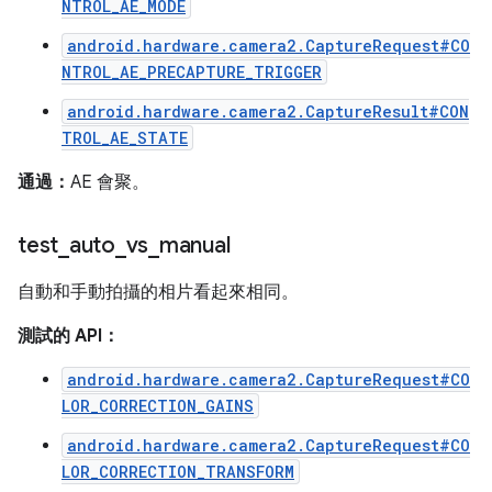
NTROL_AE_MODE
android.hardware.camera2.CaptureRequest#CO
NTROL_AE_PRECAPTURE_TRIGGER
android.hardware.camera2.CaptureResult#CON
TROL_AE_STATE
通過：
AE 會聚。
test
_
auto
_
vs
_
manual
自動和手動拍攝的相片看起來相同。
測試的 API：
android.hardware.camera2.CaptureRequest#CO
LOR_CORRECTION_GAINS
android.hardware.camera2.CaptureRequest#CO
LOR_CORRECTION_TRANSFORM