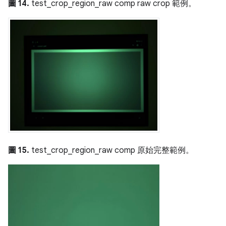
圖 14.
test_crop_region_raw comp raw crop 範例。
圖 15.
test_crop_region_raw comp 原始完整範例。