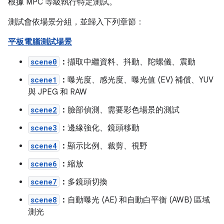
根據 MPC 等級執行特定測試。
測試會依場景分組，並歸入下列章節：
平板電腦測試場景
scene0
：
擷取中繼資料、抖動、陀螺儀、震動
scene1
：
曝光度、感光度、曝光值 (EV) 補償、YUV
與 JPEG 和 RAW
scene2
：
臉部偵測、需要彩色場景的測試
scene3
：
邊緣強化、鏡頭移動
scene4
：
顯示比例、裁剪、視野
scene6
：
縮放
scene7
：
多鏡頭切換
scene8
：
自動曝光 (AE) 和自動白平衡 (AWB) 區域
測光