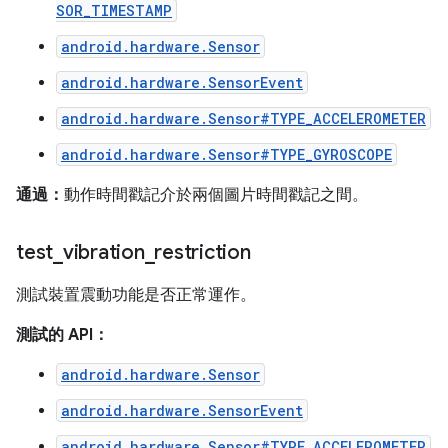
SOR_TIMESTAMP
android.hardware.Sensor
android.hardware.SensorEvent
android.hardware.Sensor#TYPE_ACCELEROMETER
android.hardware.Sensor#TYPE_GYROSCOPE
通過：
動作時間戳記介於兩個圖片時間戳記之間。
test
_
vibration
_
restriction
測試裝置震動功能是否正常運作。
測試的 API：
android.hardware.Sensor
android.hardware.SensorEvent
android.hardware.Sensor#TYPE_ACCELEROMETER