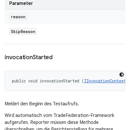
Parameter
reason
Skip
Reason
invocation
Started
public void invocationStarted (
IInvocationContext
 
Meldet den Beginn des Testaufrufs.
Wird automatisch vom TradeFederation-Framework
aufgerufen. Reporter müssen diese Methode
überschreiben, um die Berichterstellung für mehrere