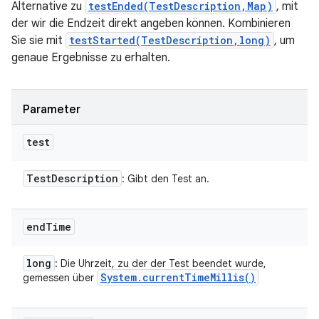
Alternative zu
testEnded(TestDescription,Map)
, mit
der wir die Endzeit direkt angeben können. Kombinieren
Sie sie mit
testStarted(TestDescription,long)
, um
genaue Ergebnisse zu erhalten.
Parameter
test
Test
Description
: Gibt den Test an.
end
Time
long
: Die Uhrzeit, zu der der Test beendet wurde,
System
.
current
Time
Millis(
)
gemessen über