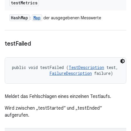
test
Metrics
Hash
Map
Map
:
der ausgegebenen Messwerte
test
Failed
public void testFailed (
TestDescription
 test, 

FailureDescription
 failure)
Meldet das Fehlschlagen eines einzelnen Testlaufs.
Wird zwischen „testStarted“ und „testEnded“
aufgerufen.