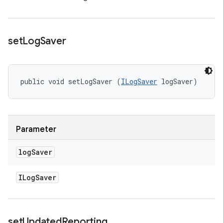
set
Log
Saver
public void setLogSaver (
ILogSaver
 logSaver)
Parameter
log
Saver
ILog
Saver
set
Updated
Reporting