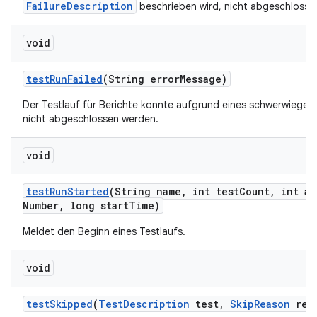
FailureDescription
beschrieben wird, nicht abgeschlosse
void
test
Run
Failed
(String error
Message)
Der Testlauf für Berichte konnte aufgrund eines schwerwiegen
nicht abgeschlossen werden.
void
test
Run
Started
(String name
,
int test
Count
,
int at
Number
,
long start
Time)
Meldet den Beginn eines Testlaufs.
void
test
Skipped
(
Test
Description
test
,
Skip
Reason
rea