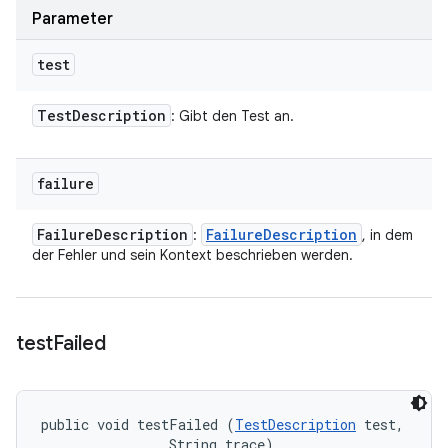
Parameter
test
Test
Description
: Gibt den Test an.
failure
Failure
Description
Failure
Description
:
, in dem
der Fehler und sein Kontext beschrieben werden.
test
Failed
public void testFailed (
TestDescription
 test, 

                String trace)