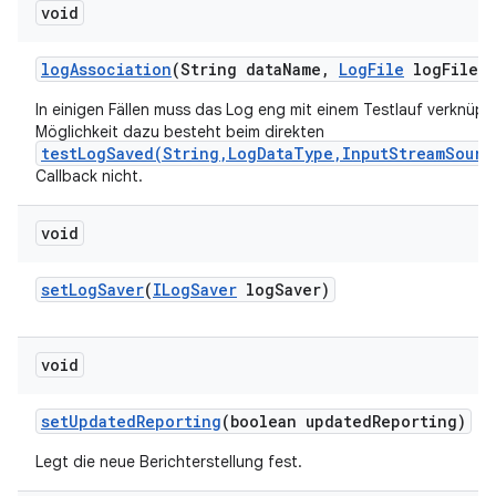
void
log
Association
(String data
Name
,
Log
File
log
File)
In einigen Fällen muss das Log eng mit einem Testlauf verknüpft
Möglichkeit dazu besteht beim direkten
testLogSaved(String,LogDataType,InputStreamSourc
Callback nicht.
void
set
Log
Saver
(
ILog
Saver
log
Saver)
void
set
Updated
Reporting
(boolean updated
Reporting)
Legt die neue Berichterstellung fest.