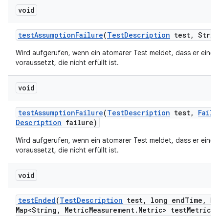
void
test
Assumption
Failure
(
Test
Description
test
,
Strin
Wird aufgerufen, wenn ein atomarer Test meldet, dass er eine
voraussetzt, die nicht erfüllt ist.
void
test
Assumption
Failure
(
Test
Description
test
,
Failu
Description
failure)
Wird aufgerufen, wenn ein atomarer Test meldet, dass er eine
voraussetzt, die nicht erfüllt ist.
void
test
Ended
(
Test
Description
test
,
long end
Time
,
Ha
Map<String
,
Metric
Measurement
.
Metric> test
Metrics)