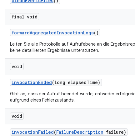
clean
Events
Files
()
final void
forward
Aggregated
Invocation
Logs
()
Leiten Sie alle Protokolle auf Aufrufebene an die Ergebnisreport
keine detaillierten Ergebnisse unterstützen.
void
invocation
Ended
(long elapsed
Time)
Gibt an, dass der Aufruf beendet wurde, entweder erfolgreich
aufgrund eines Fehlerzustands.
void
invocation
Failed
(
Failure
Description
failure)