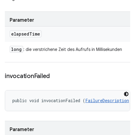
Parameter
elapsed
Time
long
: die verstrichene Zeit des Aufrufs in Millisekunden
invocation
Failed
public void invocationFailed (
FailureDescription
 f
Parameter