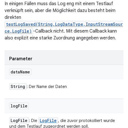
In einigen Fällen muss das Log eng mit einem Testlauf
verknüpft sein, aber die Möglichkeit dazu besteht beim
direkten
testLogSaved(String,LogDataType,InputStreamSour
ce,LogFile)
-Callback nicht. Mit diesem Callback kann
also explizit eine starke Zuordnung angegeben werden.
Parameter
data
Name
String
: Der Name der Daten
log
File
Log
File
Log
File
: Die
, die zuvor protokolliert wurde
und dem Testlauf zugeordnet werden soll.