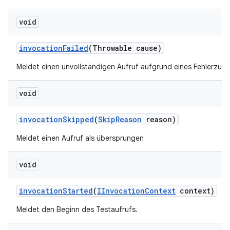
void
invocation
Failed
(Throwable cause)
Meldet einen unvollständigen Aufruf aufgrund eines Fehlerzust
void
invocation
Skipped
(
Skip
Reason
reason)
Meldet einen Aufruf als übersprungen
void
invocation
Started
(
IInvocation
Context
context)
Meldet den Beginn des Testaufrufs.