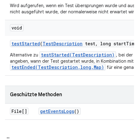
Wird aufgerufen, wenn ein Test übersprungen wurde und aus 
nicht ausgeführt wurde, der normalerweise nicht erwartet wird.
void
test
Started
(
Test
Description
test
,
long start
Time
testStarted(TestDescription)
Alternative zu
, bei der w
angeben, wann der Test gestartet wurde, in Kombination mit
testEnded(TestDescription,long,Map)
für eine genau
Geschützte Methoden
File[]
get
Events
Logs
()