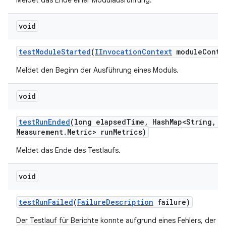
Meldet das Ende einer Modulausführung.
void
test
Module
Started
(
IInvocation
Context
module
Conte
Meldet den Beginn der Ausführung eines Moduls.
void
test
Run
Ended
(long elapsed
Time
,
Hash
Map<String
,
Me
Measurement
.
Metric> run
Metrics)
Meldet das Ende des Testlaufs.
void
test
Run
Failed
(
Failure
Description
failure)
Der Testlauf für Berichte konnte aufgrund eines Fehlers, der d