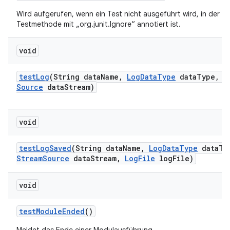
Wird aufgerufen, wenn ein Test nicht ausgeführt wird, in der Reg
Testmethode mit „org.junit.Ignore“ annotiert ist.
void
test
Log
(String data
Name
,
Log
Data
Type
data
Type
,
I
Source
data
Stream)
void
test
Log
Saved
(String data
Name
,
Log
Data
Type
data
Ty
Stream
Source
data
Stream
,
Log
File
log
File)
void
test
Module
Ended
()