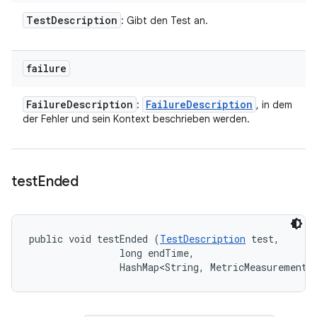
Test
Description
: Gibt den Test an.
failure
Failure
Description
Failure
Description
:
, in dem
der Fehler und sein Kontext beschrieben werden.
test
Ended
public void testEnded (
TestDescription
 test, 

                long endTime, 

                HashMap<String, MetricMeasurement.