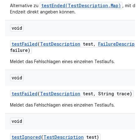
testEnded(TestDescription,Map)
Alternative zu
, mit der
Endzeit direkt angeben können.
void
test
Failed
(
Test
Description
test
,
Failure
Descripti
failure)
Meldet das Fehlschlagen eines einzelnen Testlaufs.
void
test
Failed
(
Test
Description
test
,
String trace)
Meldet das Fehlschlagen eines einzelnen Testlaufs.
void
test
Ignored
(
Test
Description
test)