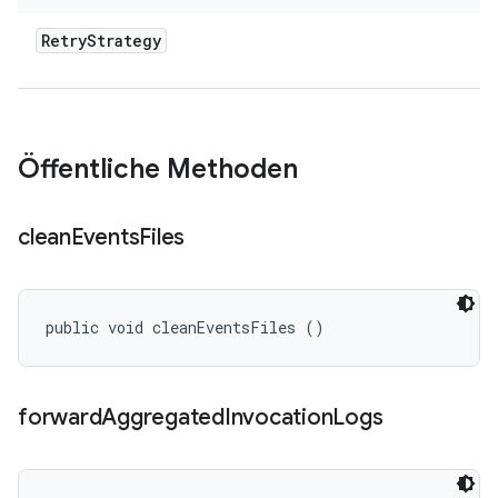
Retry
Strategy
Öffentliche Methoden
clean
Events
Files
public void cleanEventsFiles ()
forward
Aggregated
Invocation
Logs