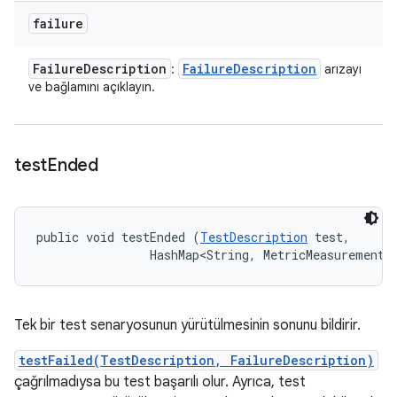
failure
Failure
Description
Failure
Description
:
arızayı
ve bağlamını açıklayın.
test
Ended
public void testEnded (
TestDescription
 test, 

                HashMap<String, MetricMeasurement.
Tek bir test senaryosunun yürütülmesinin sonunu bildirir.
testFailed(TestDescription, FailureDescription)
çağrılmadıysa bu test başarılı olur. Ayrıca, test