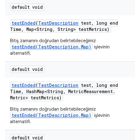
default void
test
Ended
(
Test
Description
test
,
long end
Time
,
Map<String
,
String> test
Metrics)
Bitiş zamanını doğrudan belirtebileceğimiz
testEnded(TestDescription,Map)
işlevinin
alternatifi.
default void
test
Ended
(
Test
Description
test
,
long end
Time
,
Hash
Map<String
,
Metric
Measurement
.
Metric> test
Metrics)
Bitiş zamanını doğrudan belirtebileceğimiz
testEnded(TestDescription,Map)
işlevinin
alternatifi.
default void