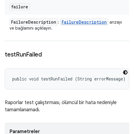
failure
Failure
Description
Failure
Description
:
arızayı
ve bağlamını açıklayın.
test
Run
Failed
public void testRunFailed (String errorMessage)
Raporlar test çalıştırması, ölümcül bir hata nedeniyle
tamamlanamadı.
Parametreler