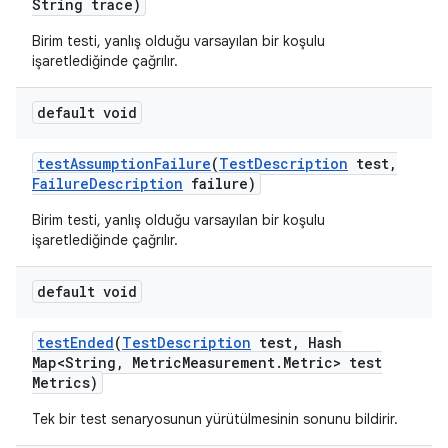
String trace)
Birim testi, yanlış olduğu varsayılan bir koşulu
işaretlediğinde çağrılır.
default void
test
Assumption
Failure
(
Test
Description
test
,
Failure
Description
failure)
Birim testi, yanlış olduğu varsayılan bir koşulu
işaretlediğinde çağrılır.
default void
test
Ended
(
Test
Description
test
,
Hash
Map<String
,
Metric
Measurement
.
Metric> test
Metrics)
Tek bir test senaryosunun yürütülmesinin sonunu bildirir.