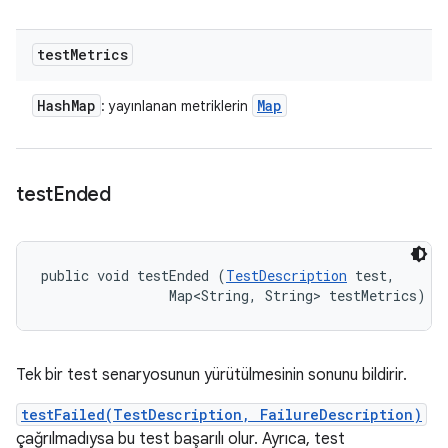
test
Metrics
Hash
Map
Map
: yayınlanan metriklerin
test
Ended
public void testEnded (
TestDescription
 test, 

                Map<String, String> testMetrics)
Tek bir test senaryosunun yürütülmesinin sonunu bildirir.
testFailed(TestDescription, FailureDescription)
çağrılmadıysa bu test başarılı olur. Ayrıca, test