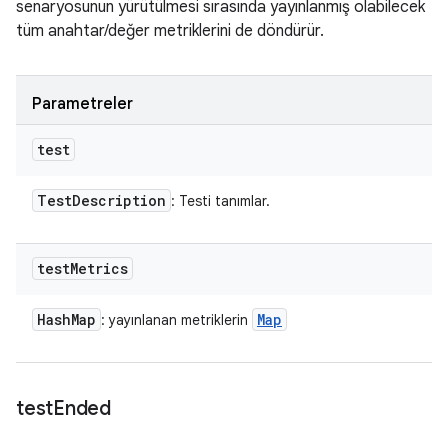
senaryosunun yürütülmesi sırasında yayınlanmış olabilecek
tüm anahtar/değer metriklerini de döndürür.
Parametreler
test
Test
Description
: Testi tanımlar.
test
Metrics
Hash
Map
Map
: yayınlanan metriklerin
test
Ended