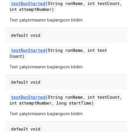
test
Run
Started
(String run
Name
,
int test
Count
,
int attempt
Number)
Test çalıştırmasının başlangıcını bildirir.
default void
test
Run
Started
(String run
Name
,
int test
Count)
Test çalıştırmasının başlangıcını bildirir.
default void
test
Run
Started
(String run
Name
,
int test
Count
,
int attempt
Number
,
long start
Time)
Test çalıştırmasının başlangıcını bildirir.
default void