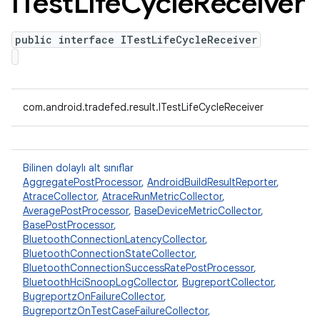
ITest
Life
Cycle
Receiver
public interface ITestLifeCycleReceiver
com.android.tradefed.result.ITestLifeCycleReceiver
Bilinen dolaylı alt sınıflar
AggregatePostProcessor
,
AndroidBuildResultReporter
,
AtraceCollector
,
AtraceRunMetricCollector
,
AveragePostProcessor
,
BaseDeviceMetricCollector
,
BasePostProcessor
,
BluetoothConnectionLatencyCollector
,
BluetoothConnectionStateCollector
,
BluetoothConnectionSuccessRatePostProcessor
,
BluetoothHciSnoopLogCollector
,
BugreportCollector
,
BugreportzOnFailureCollector
,
BugreportzOnTestCaseFailureCollector
,