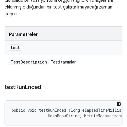
Genellikle bir test yöntemi org.junit.Ignore ile açıklama
eklenmiş olduğundan bir test çalıştırılmayacağı zaman
çağrılır.
Parametreler
test
Test
Description
: Testi tanımlar.
test
Run
Ended
public void testRunEnded (long elapsedTimeMillis, 

                HashMap<String, MetricMeasurement.