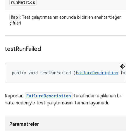
run
Metrics
Map
: Test çalıştırmasının sonunda bildirilen anahtar/değer
çiftleri
test
Run
Failed
public void testRunFailed (
FailureDescription
 fail
Raporlar,
FailureDescription
tarafından açıklanan bir
hata nedeniyle test çalıştırmasını tamamlayamadı.
Parametreler