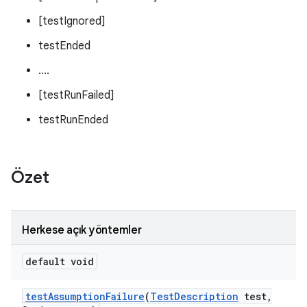
[testIgnored]
testEnded
....
[testRunFailed]
testRunEnded
Özet
Herkese açık yöntemler
default void
test
Assumption
Failure
(
Test
Description
test
,