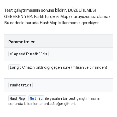
Test çalıştırmasının sonunu bildirir. DÜZELTİLMESİ
GEREKEN YER: Farklı türde iki Map<> arayüzümüz olamaz.
Bu nedenle burada HashMap kullanmamız gerekiyor.
Parametreler
elapsed
Time
Millis
long
: Cihazın bildirdiği geçen süre (milisaniye cinsinden)
run
Metrics
Hash
Map
Metric
:
ile yapılan bir test çalıştırmasının
sonunda bildirilen anahtar/değer çiftleri.