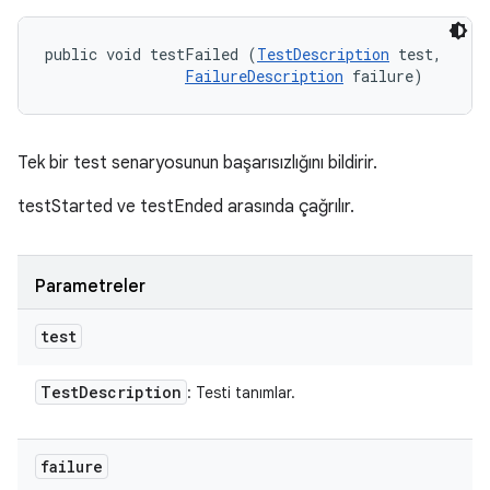
public void testFailed (
TestDescription
 test, 

FailureDescription
 failure)
Tek bir test senaryosunun başarısızlığını bildirir.
testStarted ve testEnded arasında çağrılır.
Parametreler
test
Test
Description
: Testi tanımlar.
failure