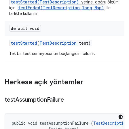
testStarted(TestDescription)
yerine, doğru ölçüm
testEnded(TestDescription,long,Map)
için
ile
birlikte kullanılır.
default void
test
Started
(
Test
Description
test)
Tek bir test senaryosunun başlangıcını bildirir.
Herkese açık yöntemler
test
Assumption
Failure
public void testAssumptionFailure (
TestDescription
                String trace)