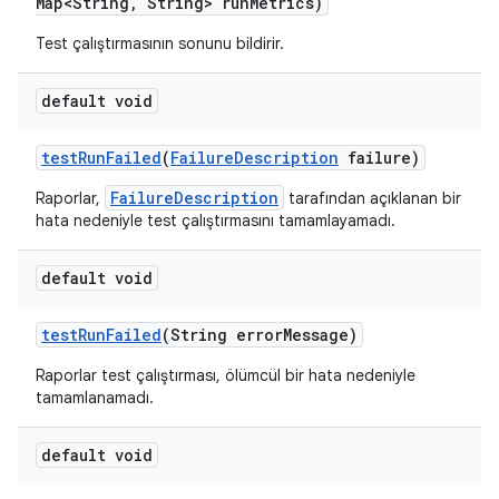
Map<String
,
String> run
Metrics)
Test çalıştırmasının sonunu bildirir.
default void
test
Run
Failed
(
Failure
Description
failure)
FailureDescription
Raporlar,
tarafından açıklanan bir
hata nedeniyle test çalıştırmasını tamamlayamadı.
default void
test
Run
Failed
(String error
Message)
Raporlar test çalıştırması, ölümcül bir hata nedeniyle
tamamlanamadı.
default void