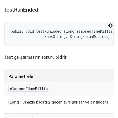
test
Run
Ended
public void testRunEnded (long elapsedTimeMillis, 

                Map<String, String> runMetrics)
Test çalıştırmasının sonunu bildirir.
Parametreler
elapsed
Time
Millis
long
: Cihazın bildirdiği geçen süre (milisaniye cinsinden)