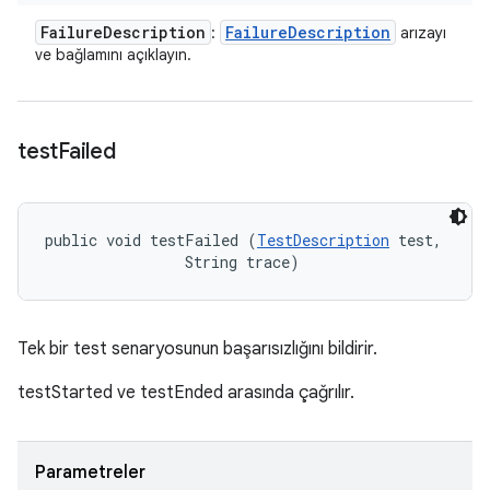
Failure
Description
Failure
Description
:
arızayı
ve bağlamını açıklayın.
test
Failed
public void testFailed (
TestDescription
 test, 

                String trace)
Tek bir test senaryosunun başarısızlığını bildirir.
testStarted ve testEnded arasında çağrılır.
Parametreler