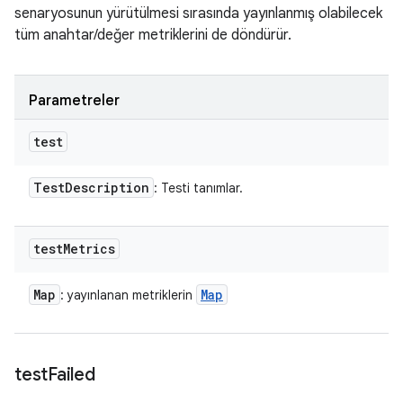
senaryosunun yürütülmesi sırasında yayınlanmış olabilecek
tüm anahtar/değer metriklerini de döndürür.
Parametreler
test
Test
Description
: Testi tanımlar.
test
Metrics
Map
Map
: yayınlanan metriklerin
test
Failed