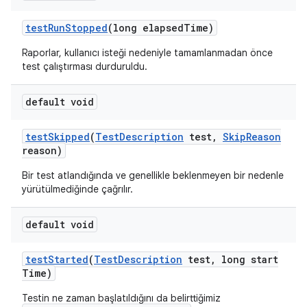
test
Run
Stopped
(long elapsed
Time)
Raporlar, kullanıcı isteği nedeniyle tamamlanmadan önce
test çalıştırması durduruldu.
default void
test
Skipped
(
Test
Description
test
,
Skip
Reason
reason)
Bir test atlandığında ve genellikle beklenmeyen bir nedenle
yürütülmediğinde çağrılır.
default void
test
Started
(
Test
Description
test
,
long start
Time)
Testin ne zaman başlatıldığını da belirttiğimiz