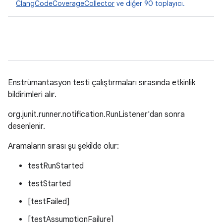
ClangCodeCoverageCollector
ve diğer 90 toplayıcı.
Enstrümantasyon testi çalıştırmaları sırasında etkinlik
bildirimleri alır.
org.junit.runner.notification.RunListener'dan sonra
desenlenir.
Aramaların sırası şu şekilde olur:
testRunStarted
testStarted
[testFailed]
[testAssumptionFailure]