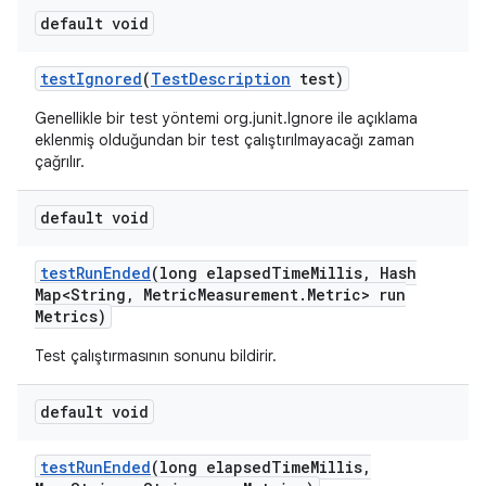
default void
test
Ignored
(
Test
Description
test)
Genellikle bir test yöntemi org.junit.Ignore ile açıklama
eklenmiş olduğundan bir test çalıştırılmayacağı zaman
çağrılır.
default void
test
Run
Ended
(long elapsed
Time
Millis
,
Hash
Map<String
,
Metric
Measurement
.
Metric> run
Metrics)
Test çalıştırmasının sonunu bildirir.
default void
test
Run
Ended
(long elapsed
Time
Millis
,