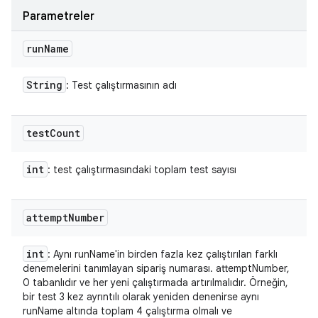
Parametreler
run
Name
String
: Test çalıştırmasının adı
test
Count
int
: test çalıştırmasındaki toplam test sayısı
attempt
Number
int
: Aynı runName'in birden fazla kez çalıştırılan farklı
denemelerini tanımlayan sipariş numarası. attemptNumber,
0 tabanlıdır ve her yeni çalıştırmada artırılmalıdır. Örneğin,
bir test 3 kez ayrıntılı olarak yeniden denenirse aynı
runName altında toplam 4 çalıştırma olmalı ve