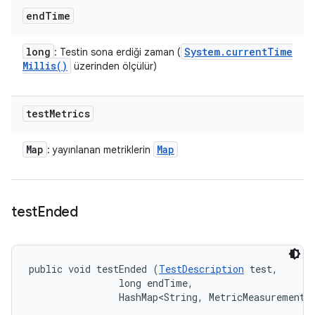
end
Time
long
System
.
current
Time
: Testin sona erdiği zaman (
Millis(
)
üzerinden ölçülür)
test
Metrics
Map
Map
: yayınlanan metriklerin
test
Ended
public void testEnded (
TestDescription
 test, 

                long endTime, 

                HashMap<String, MetricMeasurement.