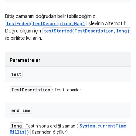
Bitiş zamanını doğrudan belirtebileceğimiz
testEnded(TestDescription,Map)
işlevinin alternatifi.
Doğru ölçüm için
testStarted(TestDescription,long)
ile birlikte kullanın.
Parametreler
test
Test
Description
: Testi tanımlar.
end
Time
long
System
.
current
Time
: Testin sona erdiği zaman (
Millis(
)
üzerinden ölçülür)