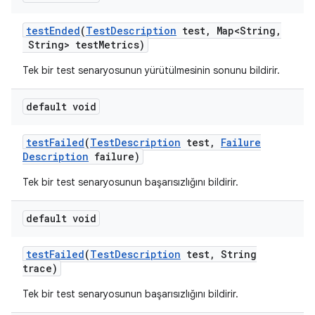
test
Ended
(
Test
Description
test
,
Map<String
,
String> test
Metrics)
Tek bir test senaryosunun yürütülmesinin sonunu bildirir.
default void
test
Failed
(
Test
Description
test
,
Failure
Description
failure)
Tek bir test senaryosunun başarısızlığını bildirir.
default void
test
Failed
(
Test
Description
test
,
String
trace)
Tek bir test senaryosunun başarısızlığını bildirir.