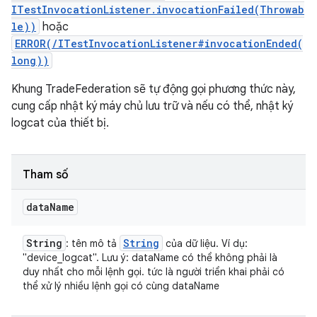
ITestInvocationListener.invocationFailed(Throwab
le))
hoặc
ERROR(/ITestInvocationListener#invocationEnded(
long))
Khung TradeFederation sẽ tự động gọi phương thức này,
cung cấp nhật ký máy chủ lưu trữ và nếu có thể, nhật ký
logcat của thiết bị.
Tham số
data
Name
String
String
: tên mô tả
của dữ liệu. Ví dụ:
"device_logcat". Lưu ý: dataName có thể không phải là
duy nhất cho mỗi lệnh gọi. tức là người triển khai phải có
thể xử lý nhiều lệnh gọi có cùng dataName