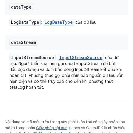
data
Type
Log
Data
Type
Log
Data
Type
:
của dữ liệu
data
Stream
Input
Stream
Source
Input
Stream
Source
:
của dữ
liệu. Người triển khai nên gọi createInputStream để bắt
đầu đọc dữ liệu và đảm bảo đóng InputStream kết quả khi
hoàn tất. Phương thức gọi phải đảm bảo nguồn dữ liệu vẫn
hiện diện và có thể truy cập cho đến khi phương thức
testLog hoàn tất.
Nội dung và mã mẫu trên trang này phải tuân thủ các giấy phép như
mô tả trong phần
Giấy phép nội dung
. Java và OpenJDK là nhãn hiệu