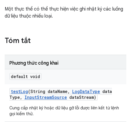
Một thực thể có thể thực hiện việc ghi nhật ký các luồng
dữ liệu thuộc nhiều loại.
Tóm tắt
Phương thức công khai
default void
test
Log
(String data
Name
,
Log
Data
Type
data
Type
,
Input
Stream
Source
data
Stream)
Cung cấp nhật ký hoặc dữ liệu gỡ lỗi được liên kết từ lệnh
gọi kiểm thử.