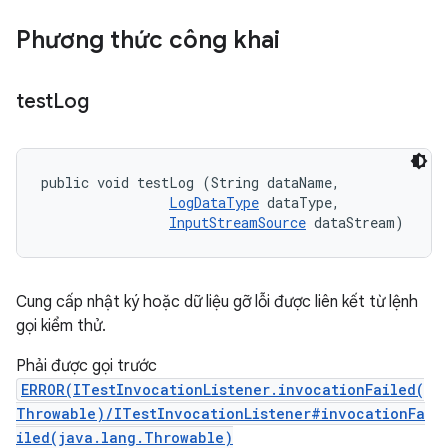
Phương thức công khai
test
Log
public void testLog (String dataName, 

LogDataType
 dataType, 

InputStreamSource
 dataStream)
Cung cấp nhật ký hoặc dữ liệu gỡ lỗi được liên kết từ lệnh
gọi kiểm thử.
Phải được gọi trước
ERROR(ITestInvocationListener.invocationFailed(
Throwable)/ITestInvocationListener#invocationFa
iled(java.lang.Throwable)