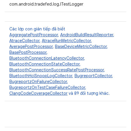
com.android.tradefed.log.ITestLogger
Các lớp con gián tiếp đã biết
AggregatePostProcessor
,
AndroidBuildResultReporter
,
AtraceCollector
,
AtraceRunMetricCollector
,
AveragePostProcessor
,
BaseDeviceMetricCollector
,
BasePostProcessor
,
BluetoothConnectionLatencyCollector
,
BluetoothConnectionStateCollector
,
BluetoothConnectionSuccessRatePostProcessor
,
BluetoothHciSnoopLogCollector
,
BugreportCollector
,
BugreportzOnFailureCollector
,
BugreportzOnTestCaseFailureCollector
,
ClangCodeCoverageCollector
và 89 đối tượng khác.