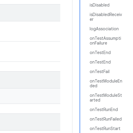
isDisabled
isDisabledReceiv
er
logAssociation
onTestAssumpti
onFailure
onTestEnd
onTestEnd
onTestFail
onTestModuleEn
ded
onTestModuleSt
arted
onTestRunEnd
onTestRunFailed
onTestRunStart