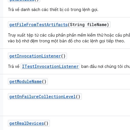
Trả về danh sách các thiết bị có trong lệnh gọi.
get
File
From
Test
Artifacts
(String file
Name)
Truy xuất tệp từ các cấu phần phần mềm kiểm thử hoặc cấu ph
vào bộ nhớ đệm trong một bản đồ cho các lệnh gọi tiếp theo.
get
Invocation
Listener
()
ITestInvocationListener
Trả về
ban đầu nơi chúng tôi chu
get
Module
Name
()
get
On
Failure
Collection
Level
()
get
Real
Devices
()