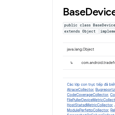
Base
Devic
public class BaseDevic
extends Object
implem
java.lang.Object
↳
com.android.tradef
Các lớp con trực tiếp đã biế
AtraceCollector
,
Bugreportz
CodeCoverageCollector
,
Co
FilePullerDeviceMetricCollec
HostStatsdMetricCollector
,
ModulePerfettoCollector
,
Re