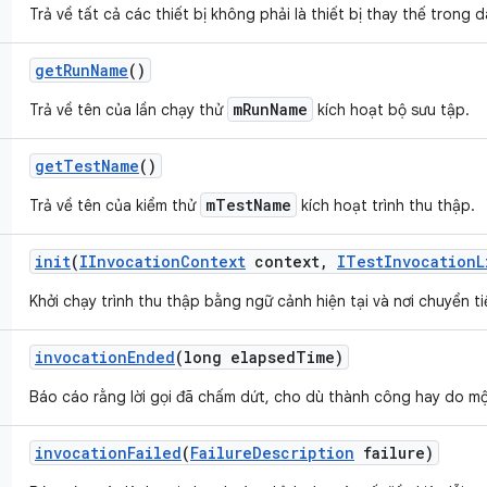
Trả về tất cả các thiết bị không phải là thiết bị thay thế trong
get
Run
Name
()
mRunName
Trả về tên của lần chạy thử
kích hoạt bộ sưu tập.
get
Test
Name
()
mTestName
Trả về tên của kiểm thử
kích hoạt trình thu thập.
init
(
IInvocation
Context
context
,
ITest
Invocation
L
Khởi chạy trình thu thập bằng ngữ cảnh hiện tại và nơi chuyển ti
invocation
Ended
(long elapsed
Time)
Báo cáo rằng lời gọi đã chấm dứt, cho dù thành công hay do một 
invocation
Failed
(
Failure
Description
failure)