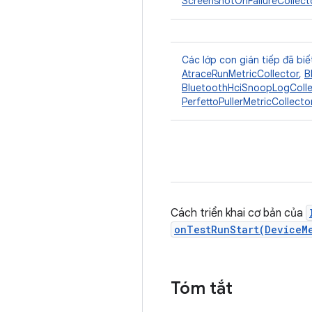
ScreenshotOnFailureCollect
Các lớp con gián tiếp đã biế
AtraceRunMetricCollector
,
B
BluetoothHciSnoopLogColle
PerfettoPullerMetricCollecto
Cách triển khai cơ bản của
onTestRunStart(DeviceM
Tóm tắt