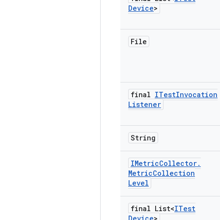
Device
>
File
final
ITest
Invocation
Listener
String
IMetric
Collector
.
Metric
Collection
Level
final List<
ITest
Device
>