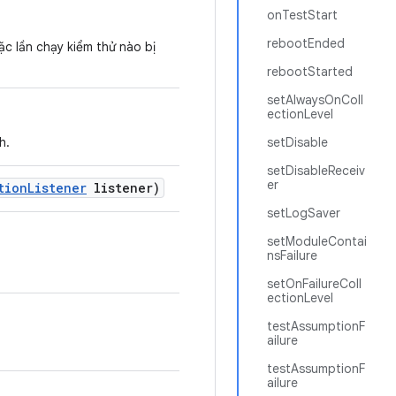
onTestStart
rebootEnded
ặc lần chạy kiểm thử nào bị
rebootStarted
setAlwaysOnColl
ectionLevel
h.
setDisable
setDisableReceiv
er
tion
Listener
listener)
setLogSaver
setModuleContai
nsFailure
setOnFailureColl
ectionLevel
testAssumptionF
ailure
testAssumptionF
ailure