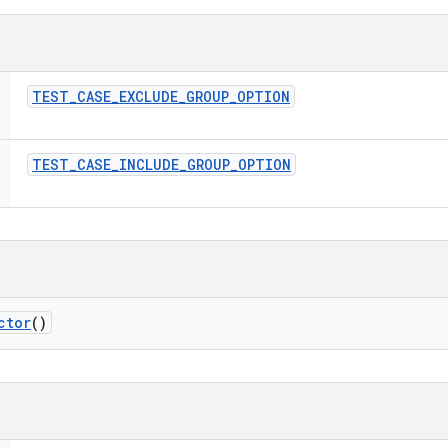
TEST
_
CASE
_
EXCLUDE
_
GROUP
_
OPTION
TEST
_
CASE
_
INCLUDE
_
GROUP
_
OPTION
ctor
()