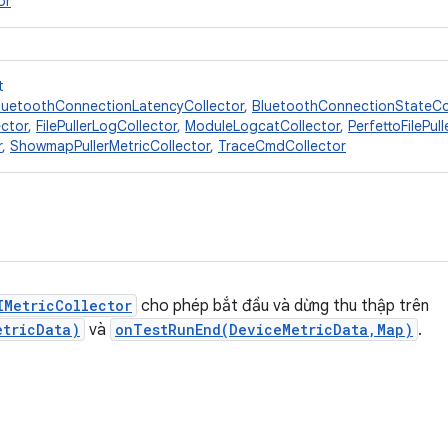
or
t
luetoothConnectionLatencyCollector
,
BluetoothConnectionStateCo
ctor
,
FilePullerLogCollector
,
ModuleLogcatCollector
,
PerfettoFilePul
r
,
ShowmapPullerMetricCollector
,
TraceCmdCollector
IMetricCollector
cho phép bắt đầu và dừng thu thập trên
etricData)
và
onTestRunEnd(DeviceMetricData,Map)
.