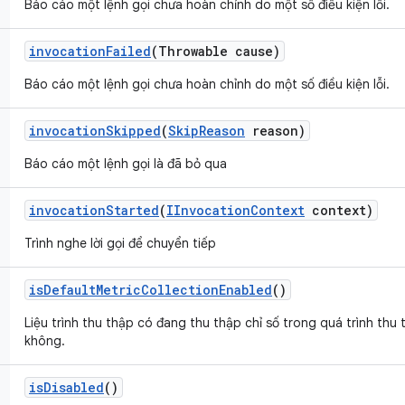
Báo cáo một lệnh gọi chưa hoàn chỉnh do một số điều kiện lỗi.
invocation
Failed
(Throwable cause)
Báo cáo một lệnh gọi chưa hoàn chỉnh do một số điều kiện lỗi.
invocation
Skipped
(
Skip
Reason
reason)
Báo cáo một lệnh gọi là đã bỏ qua
invocation
Started
(
IInvocation
Context
context)
Trình nghe lời gọi để chuyển tiếp
is
Default
Metric
Collection
Enabled
()
Liệu trình thu thập có đang thu thập chỉ số trong quá trình thu 
không.
is
Disabled
()