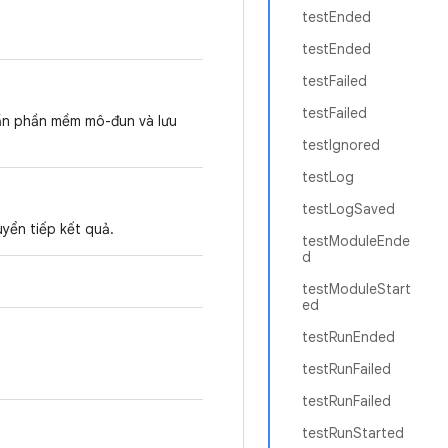
testEnded
testEnded
testFailed
testFailed
ần phần mềm mô-đun và lưu
testIgnored
testLog
testLogSaved
yển tiếp kết quả.
testModuleEnde
d
testModuleStart
ed
testRunEnded
testRunFailed
testRunFailed
testRunStarted