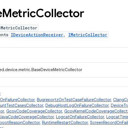
e
Metric
Collector
eMetricCollector
ents
IDeviceActionReceiver
,
IMetricCollector
ed.device.metric.BaseDeviceMetricCollector
t
OnFailureCollector
,
BugreportzOnTestCaseFailureCollector
,
ClangC
untTestCasesCollector
,
DebugHostLogOnFailureCollector
,
DeviceTr
tor
,
GcovCodeCoverageCollector
,
GcovKernelCodeCoverageCollect
JavaCodeCoverageCollector
,
LogcatOnFailureCollector
,
LogcatTimi
bootReasonCollector
,
RuntimeRestartCollector
,
ScreenRecordOnFail