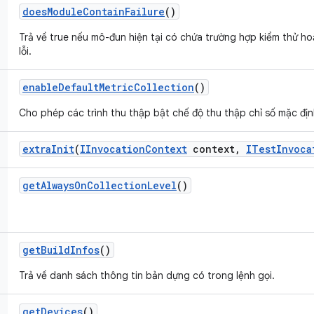
does
Module
Contain
Failure
()
Trả về true nếu mô-đun hiện tại có chứa trường hợp kiểm thử ho
lỗi.
enable
Default
Metric
Collection
()
Cho phép các trình thu thập bật chế độ thu thập chỉ số mặc địn
extra
Init
(
IInvocation
Context
context
,
ITest
Invoca
get
Always
On
Collection
Level
()
get
Build
Infos
()
Trả về danh sách thông tin bản dựng có trong lệnh gọi.
get
Devices
()