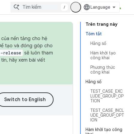
/
Trên trang này
Tóm tắt
h của nền tảng cho hệ
Hằng số
 Để tạo và đóng góp cho
t-release
sẽ luôn tham
Hàm khởi tạo
công khai
in, hãy xem bài viết
Phương thức
công khai
Hằng số
TEST_CASE_EXC
LUDE_GROUP_OP
TION
TEST_CASE_INCL
UDE_GROUP_OPT
ION
Hàm khởi tạo công