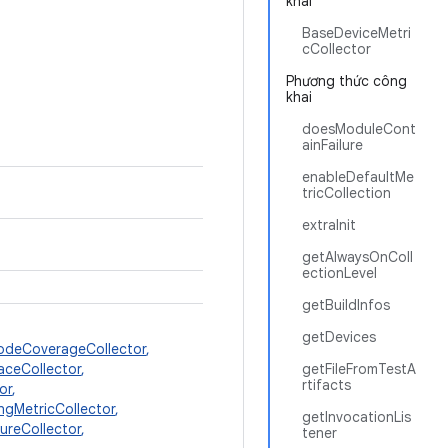
khai
BaseDeviceMetri
cCollector
Phương thức công
khai
doesModuleCont
ainFailure
enableDefaultMe
tricCollection
extraInit
getAlwaysOnColl
ectionLevel
getBuildInfos
getDevices
odeCoverageCollector
,
aceCollector
,
getFileFromTestA
rtifacts
or
,
ngMetricCollector
,
getInvocationLis
ureCollector
,
tener