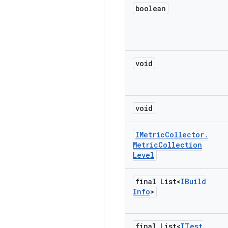
boolean
void
void
IMetric
Collector
.
Metric
Collection
Level
final List<
IBuild
Info
>
final List<
ITest