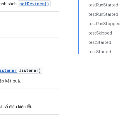
getDevices()
 danh sách
.
testRunStarted
testRunStarted
testRunStopped
testSkipped
testStarted
testStarted
istener
listener)
ếp kết quả.
số điều kiện lỗi.