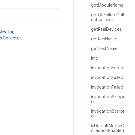
getModuleName
getOnFailureColl
ectionLevel
getRealDevices
llector
,
lerCollector
,
getRunName
getTestName
init
invocationEnded
invocationFailed
invocationFailed
invocationSkippe
d
invocationStarte
d
isDefaultMetricC
ollectionEnabled