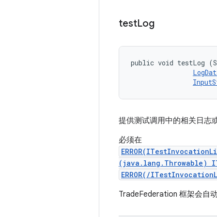
test
Log
public void testLog (S
LogDat
InputS
提供测试调用中的相关日志
必须在
ERROR(ITestInvocationL
(java.lang.Throwable) I
ERROR(/ITestInvocation
TradeFederation 