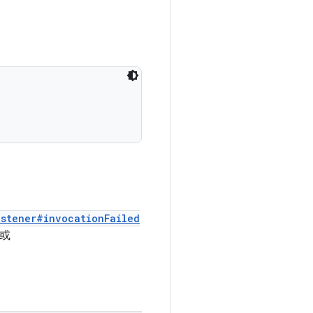
istener#invocationFailed
或