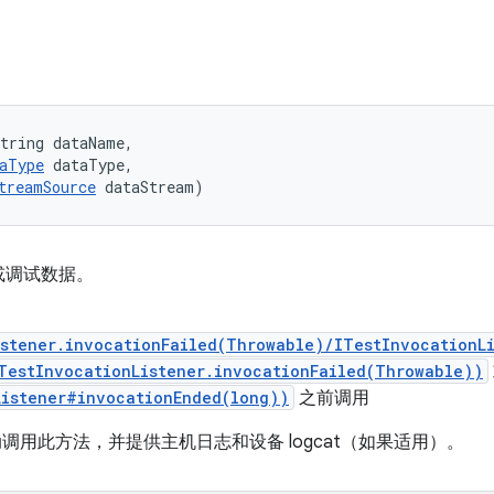
tring dataName, 

aType
 dataType, 

treamSource
 dataStream)
或调试数据。
istener.invocationFailed(Throwable)/ITestInvocationL
TestInvocationListener.invocationFailed(Throwable))
Listener#invocationEnded(long))
之前调用
框架会自动调用此方法，并提供主机日志和设备 logcat（如果适用）。