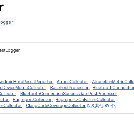
r
Logger
TestLogger
AndroidBuildResultReporter
、
AtraceCollector
、
AtraceRunMetricColl
eDeviceMetricCollector
、
BasePostProcessor
、
BluetoothConnectio
ollector
、
BluetoothConnectionSuccessRatePostProcessor
、
ctor
、
BugreportCollector
、
BugreportzOnFailureCollector
、
reCollector
、
ClangCodeCoverageCollector
以及其他 89 个。