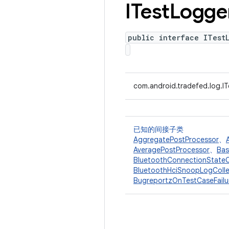
ITest
Logge
public interface ITest
com.android.tradefed.log.I
已知的间接子类
AggregatePostProcessor
、
AveragePostProcessor
、
Bas
BluetoothConnectionStateC
BluetoothHciSnoopLogColle
BugreportzOnTestCaseFailu