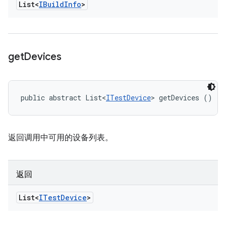
List<
IBuild
Info
>
get
Devices
public abstract List<
ITestDevice
> getDevices ()
返回调用中可用的设备列表。
返回
List<
ITest
Device
>