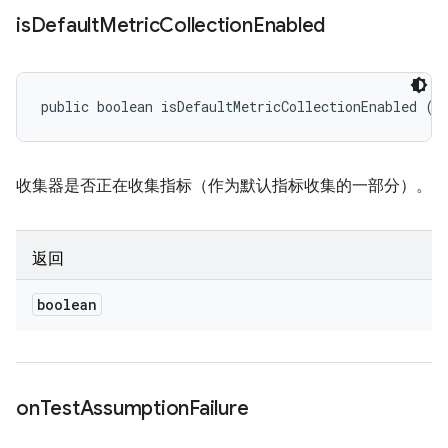
is
Default
Metric
Collection
Enabled
public boolean isDefaultMetricCollectionEnabled ()
收集器是否正在收集指标（作为默认指标收集的一部分）。
返回
boolean
on
Test
Assumption
Failure