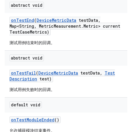
abstract void
on
Test
End
(
Device
Metric
Data
test
Data
,
Map<String
,
Metric
Measurement
.
Metric> current
Test
Case
Metrics)
测试用例结束时的回调。
abstract void
on
Test
Fail
(
Device
Metric
Data
test
Data
,
Test
Description
test)
测试用例失败时的回调。
default void
on
Test
Module
Ended
()
允许捕获模块结束事件。