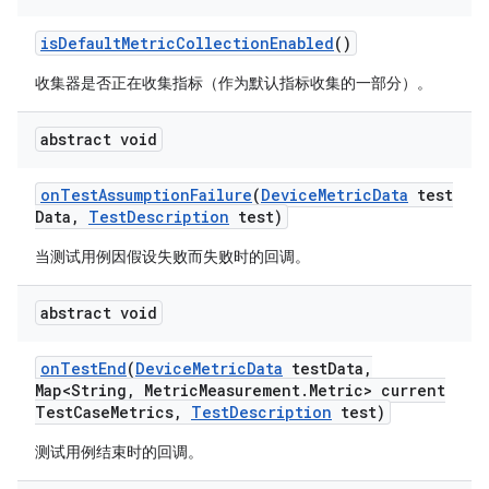
is
Default
Metric
Collection
Enabled
()
收集器是否正在收集指标（作为默认指标收集的一部分）。
abstract void
on
Test
Assumption
Failure
(
Device
Metric
Data
test
Data
,
Test
Description
test)
当测试用例因假设失败而失败时的回调。
abstract void
on
Test
End
(
Device
Metric
Data
test
Data
,
Map<String
,
Metric
Measurement
.
Metric> current
Test
Case
Metrics
,
Test
Description
test)
测试用例结束时的回调。