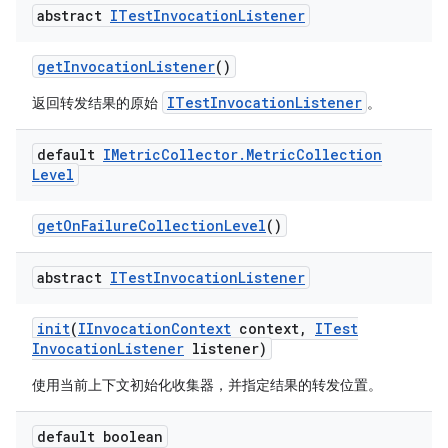
abstract
ITest
Invocation
Listener
get
Invocation
Listener
()
ITestInvocationListener
返回转发结果的原始
。
default
IMetric
Collector
.
Metric
Collection
Level
get
On
Failure
Collection
Level
()
abstract
ITest
Invocation
Listener
init
(
IInvocation
Context
context
,
ITest
Invocation
Listener
listener)
使用当前上下文初始化收集器，并指定结果的转发位置。
default boolean