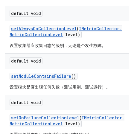
default void
set
Always
On
Collection
Level
(
IMetric
Collector
.
Metric
Collection
Level
level)
设置收集器应收集日志的级别，无论是否发生故障。
default void
set
Module
Contains
Failure
()
设置模块是否出现任何失败（测试用例、测试运行）。
default void
set
On
Failure
Collection
Level
(
IMetric
Collector
.
Metric
Collection
Level
level)