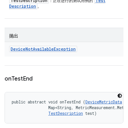
Test
Description
Test
：正在进行的测试用例的
Description
。
抛出
Device
Not
Available
Exception
on
Test
End
public abstract void onTestEnd (
DeviceMetricData
 t
                Map<String, MetricMeasurement.Metri
TestDescription
 test)