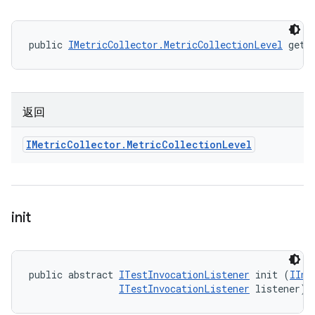
public 
IMetricCollector.MetricCollectionLevel
 getO
返回
IMetric
Collector
.
Metric
Collection
Level
init
public abstract 
ITestInvocationListener
 init (
IInv
ITestInvocationListener
 listener)