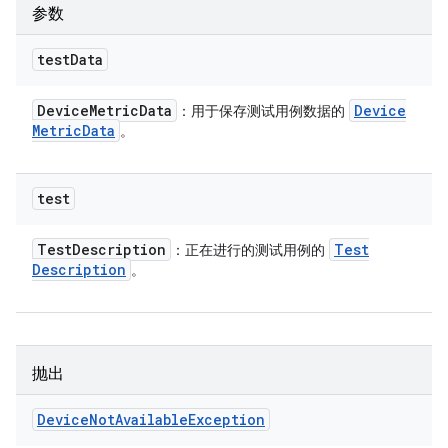
参数
test
Data
Device
Metric
Data
Device
：用于保存测试用例数据的
Metric
Data
。
test
Test
Description
Test
：正在进行的测试用例的
Description
。
抛出
Device
Not
Available
Exception