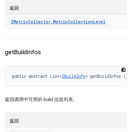
返回
IMetric
Collector
.
Metric
Collection
Level
get
Build
Infos
public abstract List<
IBuildInfo
> getBuildInfos ()
返回调用中可用的 build 信息列表。
返回