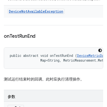
Device
Not
Available
Exception
on
Test
Run
End
public abstract void onTestRunEnd (
DeviceMetricDat
                Map<String, MetricMeasurement.Metr
测试运行结束时的回调。此时应执行清理操作。
参数