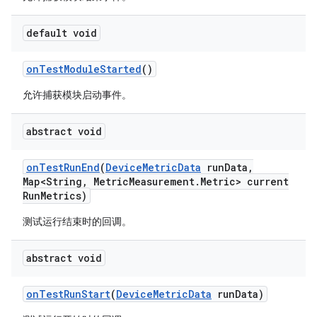
default void
on
Test
Module
Started
()
允许捕获模块启动事件。
abstract void
on
Test
Run
End
(
Device
Metric
Data
run
Data
,
Map<String
,
Metric
Measurement
.
Metric> current
Run
Metrics)
测试运行结束时的回调。
abstract void
on
Test
Run
Start
(
Device
Metric
Data
run
Data)