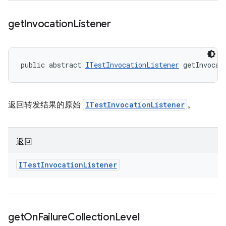
get
Invocation
Listener
public abstract 
ITestInvocationListener
 getInvocat
返回转发结果的原始
ITestInvocationListener
。
返回
ITest
Invocation
Listener
get
On
Failure
Collection
Level