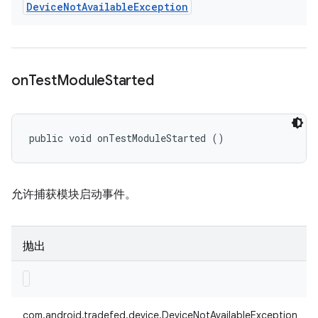
Device
Not
Available
Exception
on
Test
Module
Started
public void onTestModuleStarted ()
允许捕获模块启动事件。
抛出
com.android.tradefed.device.DeviceNotAvailableException