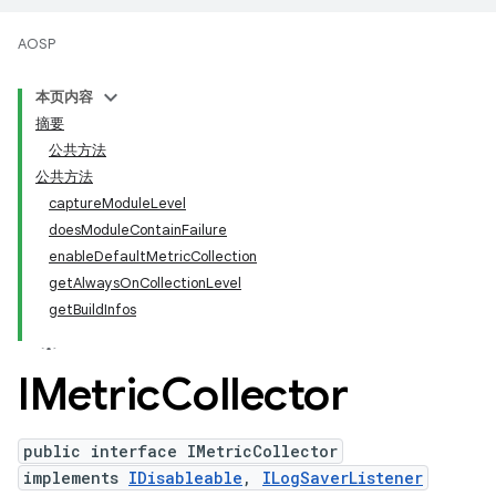
AOSP
本页内容
摘要
公共方法
公共方法
captureModuleLevel
doesModuleContainFailure
enableDefaultMetricCollection
getAlwaysOnCollectionLevel
getBuildInfos
IMetric
Collector
public interface IMetricCollector
implements
IDisableable
,
ILogSaverListener