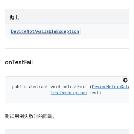
抛出
Device
Not
Available
Exception
on
Test
Fail
public abstract void onTestFail (
DeviceMetricData
 
TestDescription
 test)
测试用例失败时的回调。