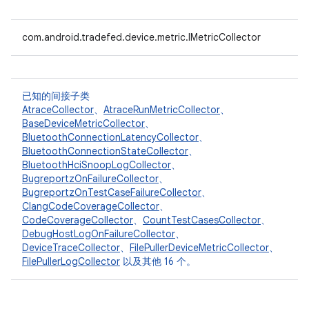
com.android.tradefed.device.metric.IMetricCollector
已知的间接子类
AtraceCollector
、
AtraceRunMetricCollector
、
BaseDeviceMetricCollector
、
BluetoothConnectionLatencyCollector
、
BluetoothConnectionStateCollector
、
BluetoothHciSnoopLogCollector
、
BugreportzOnFailureCollector
、
BugreportzOnTestCaseFailureCollector
、
ClangCodeCoverageCollector
、
CodeCoverageCollector
、
CountTestCasesCollector
、
DebugHostLogOnFailureCollector
、
DeviceTraceCollector
、
FilePullerDeviceMetricCollector
、
FilePullerLogCollector
以及其他 16 个。