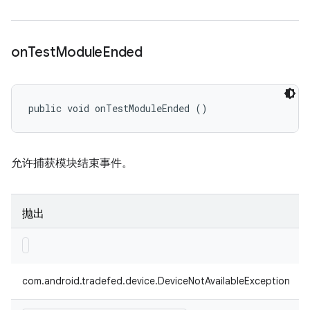
on
Test
Module
Ended
public void onTestModuleEnded ()
允许捕获模块结束事件。
抛出
com.android.tradefed.device.DeviceNotAvailableException