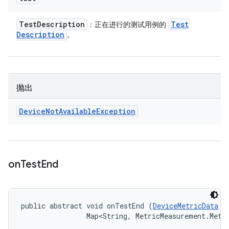
Test
Description
Test
：正在进行的测试用例的
Description
。
抛出
Device
Not
Available
Exception
on
Test
End
public abstract void onTestEnd (
DeviceMetricData
 t
                Map<String, MetricMeasurement.Metr