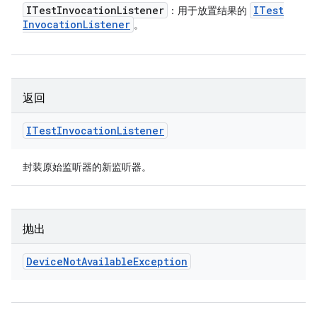
ITest
Invocation
Listener
ITest
：用于放置结果的
Invocation
Listener
。
返回
ITest
Invocation
Listener
封装原始监听器的新监听器。
抛出
Device
Not
Available
Exception