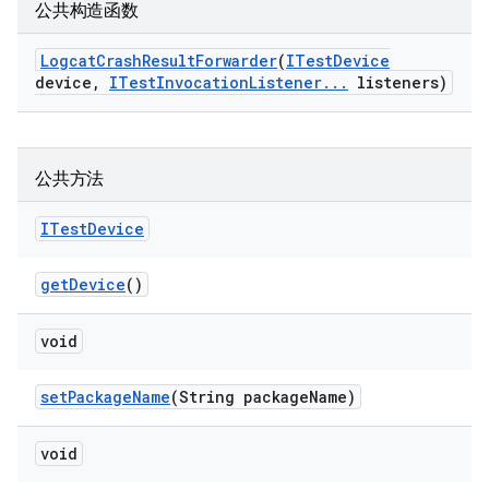
公共构造函数
Logcat
Crash
Result
Forwarder
(
ITest
Device
device
,
ITest
Invocation
Listener
.
.
.
listeners)
公共方法
ITest
Device
get
Device
()
void
set
Package
Name
(String package
Name)
void