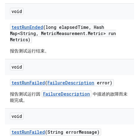
void
test
Run
Ended
(long elapsed
Time
,
Hash
Map<String
,
Metric
Measurement
.
Metric> run
Metrics)
报告测试运行结束。
void
test
Run
Failed
(
Failure
Description
error)
FailureDescription
报告测试运行因
中描述的故障而未
能完成。
void
test
Run
Failed
(String error
Message)