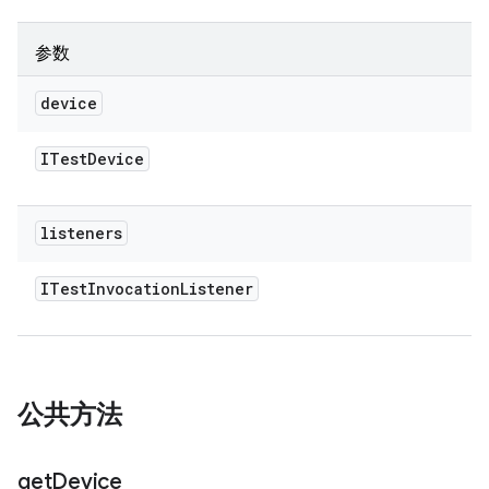
参数
device
ITest
Device
listeners
ITest
Invocation
Listener
公共方法
get
Device