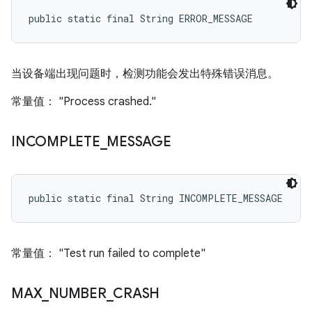
public static final String ERROR_MESSAGE
当设备端出现问题时，检测功能会发出特殊错误消息。
常量值： "Process crashed."
INCOMPLETE
_
MESSAGE
public static final String INCOMPLETE_MESSAGE
常量值： "Test run failed to complete"
MAX
_
NUMBER
_
CRASH