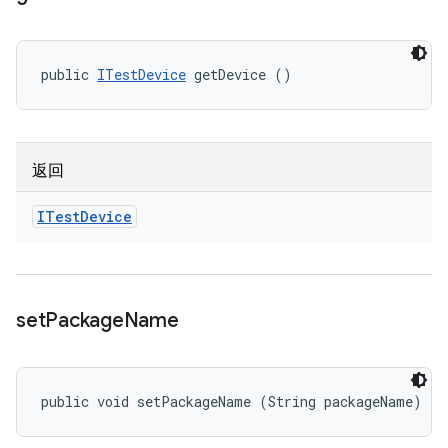
public 
ITestDevice
 getDevice ()
返回
ITest
Device
set
Package
Name
public void setPackageName (String packageName)