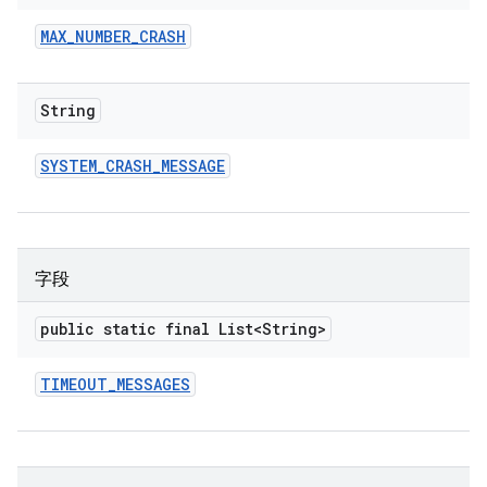
MAX
_
NUMBER
_
CRASH
String
SYSTEM
_
CRASH
_
MESSAGE
字段
public static final List<String>
TIMEOUT
_
MESSAGES