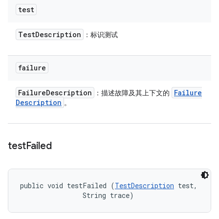
test
Test
Description
：标识测试
failure
Failure
Description
Failure
：描述故障及其上下文的
Description
。
test
Failed
public void testFailed (
TestDescription
 test, 

                String trace)