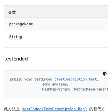
参数
package
Name
String
test
Ended
public void testEnded (
TestDescription
 test, 

                long endTime, 

                HashMap<String, MetricMeasurement.
此方法是
testEnded(TestDescription,Map)
的替代方