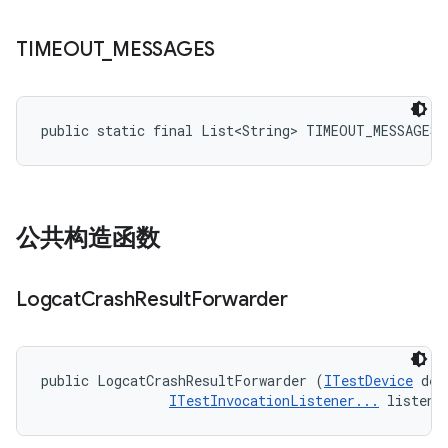
TIMEOUT
_
MESSAGES
public static final List<String> TIMEOUT_MESSAGES
公共构造函数
Logcat
Crash
Result
Forwarder
public LogcatCrashResultForwarder (
ITestDevice
 dev
ITestInvocationListener...
 listene