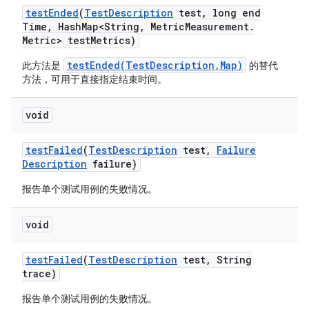
test
Ended
(
Test
Description
test
,
long end
Time
,
Hash
Map<String
,
Metric
Measurement
.
Metric> test
Metrics)
testEnded(TestDescription,Map)
此方法是
的替代
方法，可用于直接指定结束时间。
void
test
Failed
(
Test
Description
test
,
Failure
Description
failure)
报告单个测试用例的失败情况。
void
test
Failed
(
Test
Description
test
,
String
trace)
报告单个测试用例的失败情况。