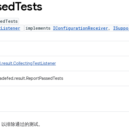
sed
Tests
sedTests
tListener
implements
IConfigurationReceiver
,
ISuppo
result.CollectingTestListener
adefed.result.ReportPassedTests
，以排除通过的测试。