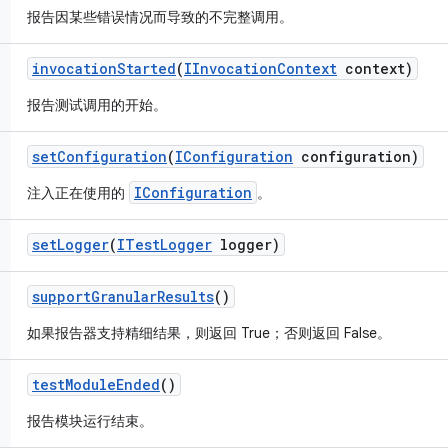
报告因某些错误情况而导致的不完整调用。
invocation
Started
(
IInvocation
Context
context)
报告测试调用的开始。
set
Configuration
(
IConfiguration
configuration)
IConfiguration
注入正在使用的
。
set
Logger
(
ITest
Logger
logger)
support
Granular
Results
()
如果报告器支持精细结果，则返回 True；否则返回 False。
test
Module
Ended
()
报告模块运行结束。