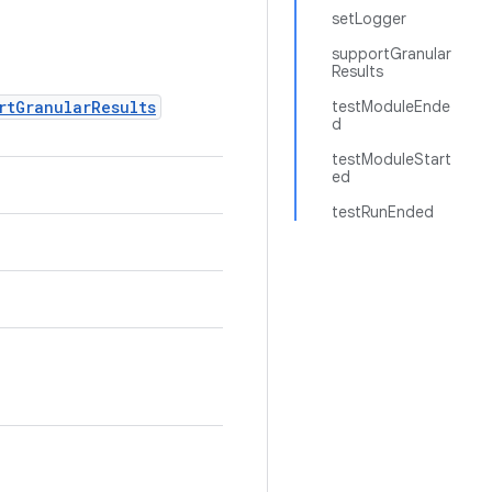
setLogger
supportGranular
Results
rtGranularResults
testModuleEnde
d
testModuleStart
ed
testRunEnded