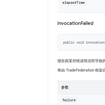
elapsed
Time
invocation
Failed
public void invocation
报告因某些错误情况而导致
将由 TradeFederation 
参数
failure