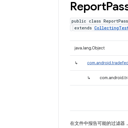
Report
Pas
public class ReportPas
extends
CollectingTes
java.lang.Object
↳
com.android.tradefed.
↳
com.android.tr
在文件中报告可能的过滤器