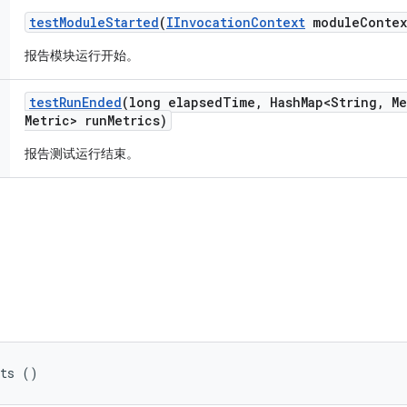
test
Module
Started
(
IInvocation
Context
module
Contex
报告模块运行开始。
test
Run
Ended
(long elapsed
Time
,
Hash
Map<String
,
Me
Metric> run
Metrics)
报告测试运行结束。
sts ()