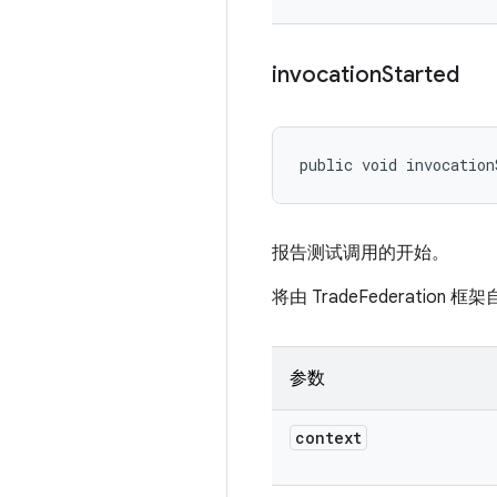
invocation
Started
public void invocation
报告测试调用的开始。
将由 TradeFederat
参数
context