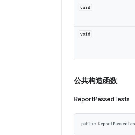
void
void
公共构造函数
Report
Passed
Tests
public ReportPassedTe