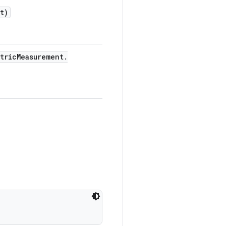
t)
tric
Measurement
.