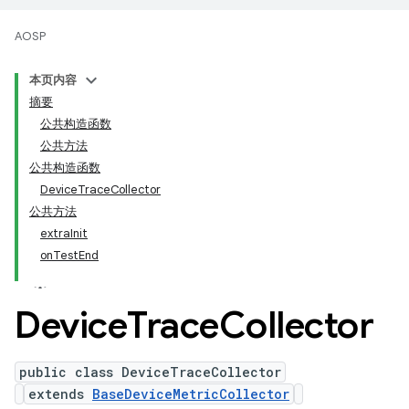
AOSP
本页内容
摘要
公共构造函数
公共方法
公共构造函数
DeviceTraceCollector
公共方法
extraInit
onTestEnd
Device
Trace
Collector
public class DeviceTraceCollector
extends
BaseDeviceMetricCollector