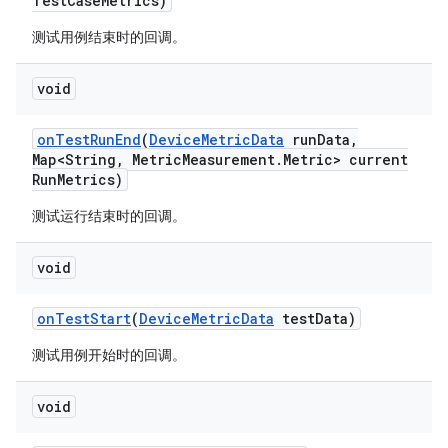
Test
Case
Metrics)
测试用例结束时的回调。
void
on
Test
Run
End
(
Device
Metric
Data
run
Data
,
Map<String
,
Metric
Measurement
.
Metric> current
Run
Metrics)
测试运行结束时的回调。
void
on
Test
Start
(
Device
Metric
Data
test
Data)
测试用例开始时的回调。
void