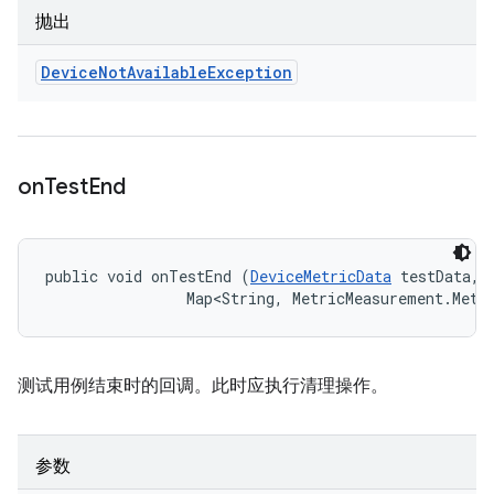
抛出
Device
Not
Available
Exception
on
Test
End
public void onTestEnd (
DeviceMetricData
 testData, 

                Map<String, MetricMeasurement.Metr
测试用例结束时的回调。此时应执行清理操作。
参数