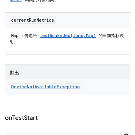
current
Run
Metrics
Map
testRunEnded(
long
,
Map)
：传递给
的当前指标映
射。
抛出
Device
Not
Available
Exception
on
Test
Start