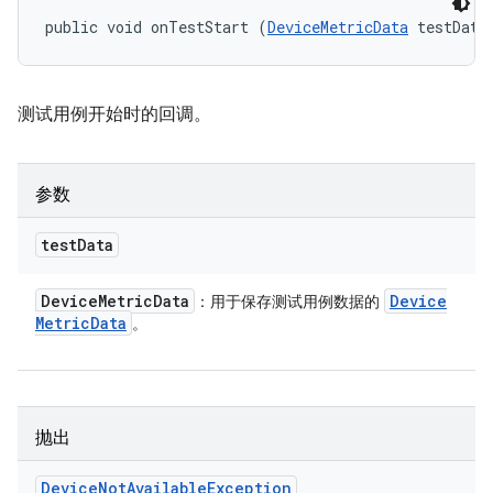
public void onTestStart (
DeviceMetricData
 testData
测试用例开始时的回调。
参数
test
Data
Device
Metric
Data
Device
：用于保存测试用例数据的
Metric
Data
。
抛出
Device
Not
Available
Exception