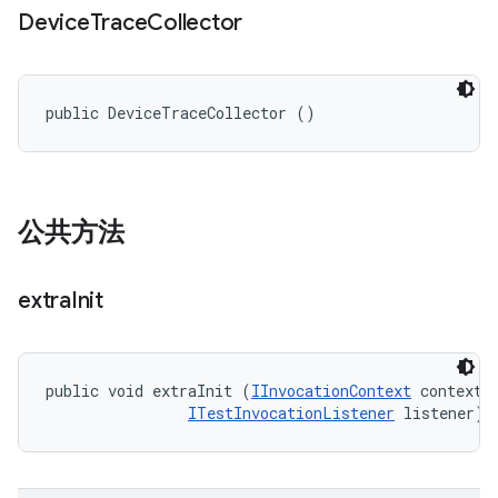
Device
Trace
Collector
public DeviceTraceCollector ()
公共方法
extra
Init
public void extraInit (
IInvocationContext
 context, 
ITestInvocationListener
 listener)