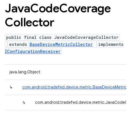
Java
Code
Coverage
Collector
public final class JavaCodeCoverageCollector
extends
BaseDeviceMetricCollector
implements
IConfigurationReceiver
java.lang.Object
↳
com.android.tradefed.device.metric.BaseDeviceMetricCo
↳
com.android.tradefed.device.metric.JavaCodeCo