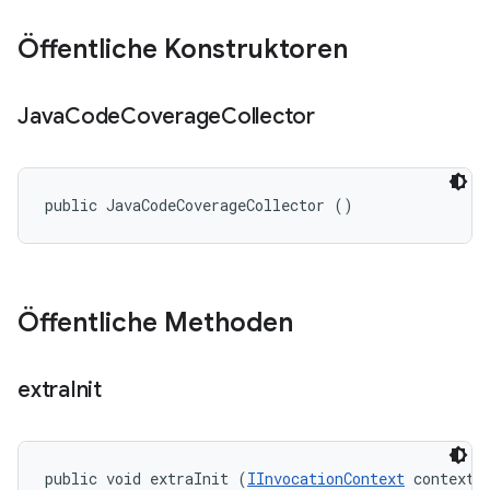
Öffentliche Konstruktoren
Java
Code
Coverage
Collector
public JavaCodeCoverageCollector ()
Öffentliche Methoden
extra
Init
public void extraInit (
IInvocationContext
 context, 