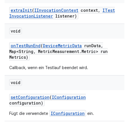
extra
Init
(
IInvocation
Context
context
,
ITest
Invocation
Listener
listener)
void
on
Test
Run
End
(
Device
Metric
Data
run
Data
,
Map<String
,
Metric
Measurement
.
Metric> run
Metrics)
Callback, wenn ein Testlauf beendet wird.
void
set
Configuration
(
IConfiguration
configuration)
IConfiguration
Fügt die verwendete
ein.