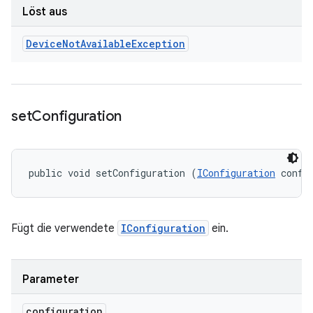
Löst aus
Device
Not
Available
Exception
set
Configuration
public void setConfiguration (
IConfiguration
 confi
Fügt die verwendete
IConfiguration
ein.
Parameter
configuration