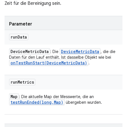
Zeit für die Bereinigung sein.
Parameter
run
Data
Device
Metric
Data
Device
Metric
Data
: Die
, die die
Daten für den Lauf enthält. Ist dasselbe Objekt wie bei
onTestRunStart(
Device
Metric
Data)
.
run
Metrics
Map
: Die aktuelle Map der Messwerte, die an
testRunEnded(
long
,
Map)
übergeben wurden.