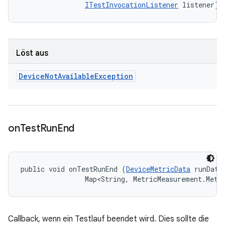
ITestInvocationListener
 listener)
Löst aus
Device
Not
Available
Exception
on
Test
Run
End
public void onTestRunEnd (
DeviceMetricData
 runData,
                Map<String, MetricMeasurement.Metr
Callback, wenn ein Testlauf beendet wird. Dies sollte die