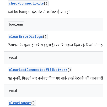
check
Connectivity
()
देखें कि डिवाइस, इंटरनेट से कनेक्ट है या नहीं.
boolean
clear
Error
Dialogs
()
डिवाइस के यूज़र इंटरफ़ेस (यूआई) पर फ़िलहाल दिख रहे किसी भी गड़बड
void
clear
Last
Connected
Wifi
Network
()
यह कुकी, पिछली बार कनेक्ट किए गए वाई-फ़ाई नेटवर्क की जानकारी मिटा
void
clear
Logcat
()