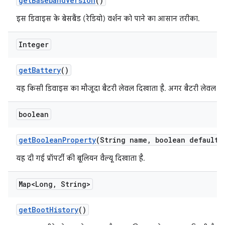
get
Baseband
Version
()
इस डिवाइस के बेसबैंड (रेडियो) वर्शन को पाने का आसान तरीका.
Integer
get
Battery
()
यह किसी डिवाइस का मौजूदा बैटरी लेवल दिखाता है. अगर बैटरी लेवल की 
boolean
get
Boolean
Property
(String name
,
boolean default
V
यह दी गई प्रॉपर्टी की बूलियन वैल्यू दिखाता है.
Map<Long
,
String>
get
Boot
History
()