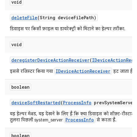
void
delete
File
(String device
File
Path)
डिवाइस पर किसी फ़ाइल या डायरेक्ट्री को मिटाने का हेल्पर तरीका.
void
deregister
Device
Action
Receiver
(
IDevice
Action
Rece
IDeviceActionReceiver
इससे रजिस्टर किया गया
हट जाता है.
boolean
device
Soft
Restarted
(
Process
Info
prev
System
Server
यह हेल्पर मेथड, यह देखने के लिए है कि क्या डिवाइस को सॉफ़्ट-रीस्टार
ProcessInfo
तुलना पिछली system_server
से करता है.
boolean