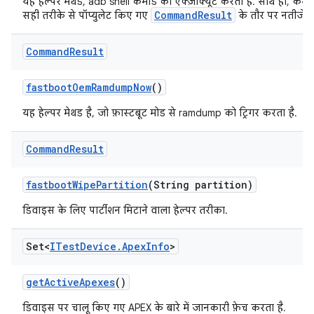
यह हेल्पर मेथड, adb shell कमांड को एक्ज़ीक्यूट करती है. साथ ही, कम
CommandResult
सही तरीके से पॉप्युलेट किए गए
के तौर पर नतीजे द
Command
Result
fastboot
Oem
Ramdump
Now
()
यह हेल्पर मेथड है, जो फ़ास्टबूट मोड से ramdump को ट्रिगर करता है.
Command
Result
fastboot
Wipe
Partition
(String partition)
डिवाइस के लिए पार्टीशन मिटाने वाला हेल्पर तरीका.
Set<
ITest
Device
.
Apex
Info
>
get
Active
Apexes
()
डिवाइस पर चालू किए गए APEX के बारे में जानकारी फ़ेच करता है.