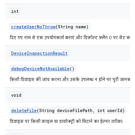
int
create
User
No
Throw
(String name)
दिए गए नाम से एक उपयोगकर्ता बनाएं और डिफ़ॉल्ट फ़्लैग 0 पर सेट करें.
Device
Inspection
Result
debug
Device
Not
Available
()
किसी डिवाइस की जांच करना और उसके उपलब्ध न होने पर पूरी जानकारी 
void
delete
File
(String device
File
Path
,
int user
Id)
डिवाइस पर किसी फ़ाइल या डायरेक्ट्री को मिटाने का हेल्पर तरीका.