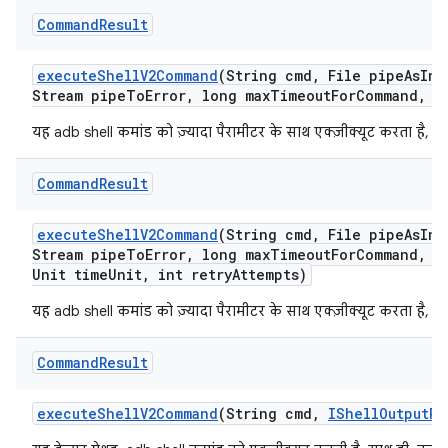
Command
Result
execute
Shell
V2Command
(String cmd
,
File pipe
As
Inp
Stream pipe
To
Error
,
long max
Timeout
For
Command
,
Ti
यह adb shell कमांड को ज़्यादा पैरामीटर के साथ एक्ज़ीक्यूट करता है, त
Command
Result
execute
Shell
V2Command
(String cmd
,
File pipe
As
Inp
Stream pipe
To
Error
,
long max
Timeout
For
Command
,
lo
Unit time
Unit
,
int retry
Attempts)
यह adb shell कमांड को ज़्यादा पैरामीटर के साथ एक्ज़ीक्यूट करता है, त
Command
Result
execute
Shell
V2Command
(String cmd
,
IShell
Output
Re