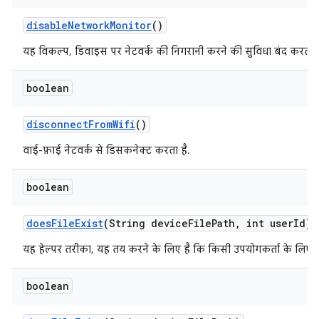
disable
Network
Monitor
()
यह विकल्प, डिवाइस पर नेटवर्क की निगरानी करने की सुविधा बंद करता ह
boolean
disconnect
From
Wifi
()
वाई-फ़ाई नेटवर्क से डिसकनेक्ट करता है.
boolean
does
File
Exist
(String device
File
Path
,
int user
Id)
यह हेल्पर तरीका, यह तय करने के लिए है कि किसी उपयोगकर्ता के लिए ड
boolean