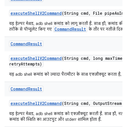
execute
Shell
V2Command
(String cmd
,
File pipe
As
Inp
यह हेल्पर मेथड, adb shell कमांड को लागू करती है. साथ ही, कमांड की
CommandResult
तरीके से पॉप्युलेट किए गए
के तौर पर नतीजे दिखाती
Command
Result
execute
Shell
V2Command
(String cmd
,
long max
Timeo
retry
Attempts)
यह adb shell कमांड को ज़्यादा पैरामीटर के साथ एक्ज़ीक्यूट करता है, त
Command
Result
execute
Shell
V2Command
(String cmd
,
Output
Stream p
यह हेल्पर मेथड, adb shell कमांड को एक्ज़ीक्यूट करती है. साथ ही, नती
कमांड की स्थिति का आउटपुट और stderr शामिल होता है.