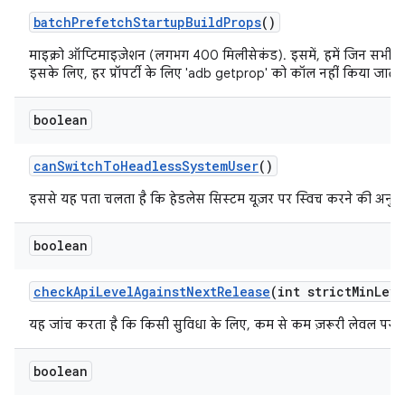
batch
Prefetch
Startup
Build
Props
()
माइक्रो ऑप्टिमाइज़ेशन (लगभग 400 मिलीसेकंड). इसमें, हमें जिन सभी प्रॉपर्
इसके लिए, हर प्रॉपर्टी के लिए 'adb getprop' को कॉल नहीं किया जाता.
boolean
can
Switch
To
Headless
System
User
()
इससे यह पता चलता है कि हेडलेस सिस्टम यूज़र पर स्विच करने की अनुमति
boolean
check
Api
Level
Against
Next
Release
(int strict
Min
Leve
यह जांच करता है कि किसी सुविधा के लिए, कम से कम ज़रूरी लेवल पर का
boolean