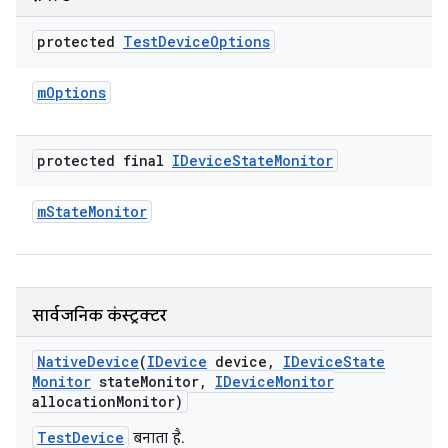
protected
Test
Device
Options
m
Options
protected final
IDevice
State
Monitor
m
State
Monitor
सार्वजनिक कंस्ट्रक्टर
Native
Device
(
IDevice
device
,
IDevice
State
Monitor
state
Monitor
,
IDevice
Monitor
allocation
Monitor)
TestDevice
बनाता है.