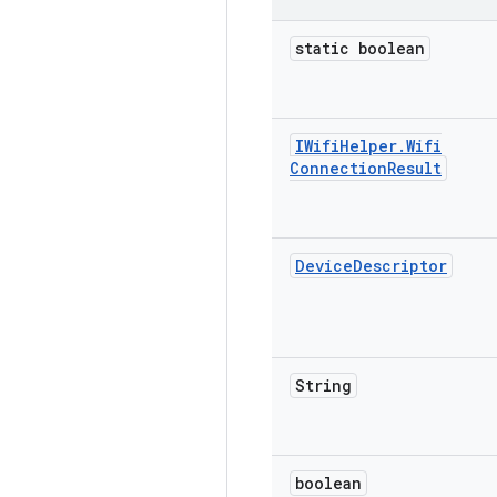
static boolean
IWifi
Helper
.
Wifi
Connection
Result
Device
Descriptor
String
boolean