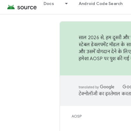
Docs
Android Code Search
साल 2026 से, हम दूसरी और च
स्टेबल डेवलपमेंट मॉडल के सा
और उसमें योगदान देने के लिए
हमेशा AOSP पर पुश की गई सब
Goog
टेक्नोलॉजी का इस्तेमाल करता 
AOSP