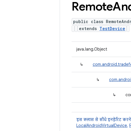
Remote
An
public class RemoteAnd
extends
TestDevice
java.lang.Object
↳
com.android.tradef
↳
com.androi
↳
co
इस क्लास से सीधे इनहेरिट करने
LocalAndroidVirtualDevice
,