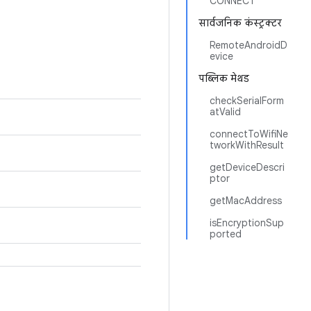
CONNECT
सार्वजनिक कंस्ट्रक्टर
RemoteAndroidD
evice
पब्लिक मेथड
checkSerialForm
atValid
connectToWifiNe
tworkWithResult
getDeviceDescri
ptor
getMacAddress
isEncryptionSup
ported