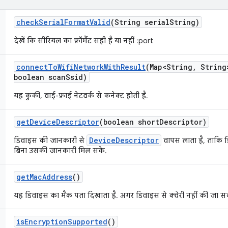
check
Serial
Format
Valid
(String serial
String)
देखें कि सीरियल का फ़ॉर्मैट सही है या नहीं
:port
connect
To
Wifi
Network
With
Result
(Map<String
,
String
boolean scan
Ssid)
यह कुकी, वाई-फ़ाई नेटवर्क से कनेक्ट होती है.
get
Device
Descriptor
(boolean short
Descriptor)
DeviceDescriptor
डिवाइस की जानकारी से
वापस लाता है, ताकि 
बिना उसकी जानकारी मिल सके.
get
Mac
Address
()
यह डिवाइस का मैक पता दिखाता है. अगर डिवाइस से क्वेरी नहीं की जा सक
is
Encryption
Supported
()