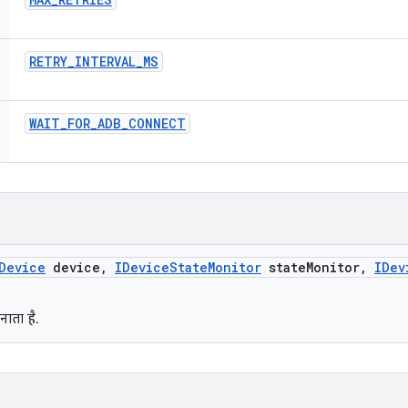
RETRY
_
INTERVAL
_
MS
WAIT
_
FOR
_
ADB
_
CONNECT
Device
device
,
IDevice
State
Monitor
state
Monitor
,
IDev
ाता है.