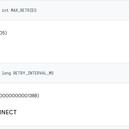
 int MAX_RETRIES
005)
S
 long RETRY_INTERVAL_MS
x0000000000001388)
NNECT