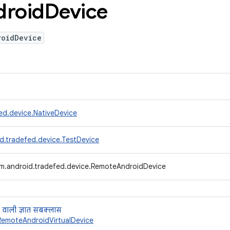
droid
Device
roidDevice
ed.device.NativeDevice
d.tradefed.device.TestDevice
m.android.tradefed.device.RemoteAndroidDevice
 वाली ज्ञात सबक्लास
RemoteAndroidVirtualDevice