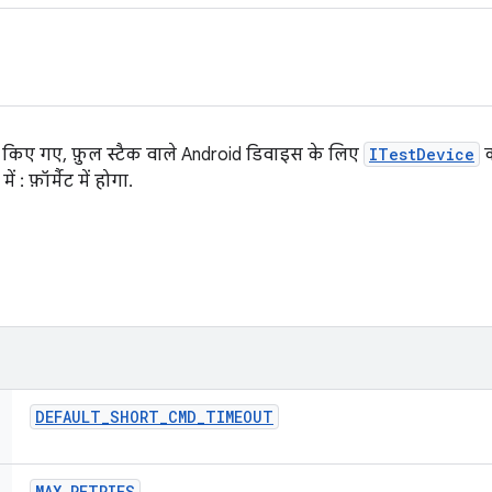
 किए गए, फ़ुल स्टैक वाले Android डिवाइस के लिए
ITestDevice
क
में
:
फ़ॉर्मैट में होगा.
DEFAULT
_
SHORT
_
CMD
_
TIMEOUT
MAX
_
RETRIES