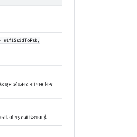
> wifi
Ssid
To
Psk
,
डिवाइस ऑब्जेक्ट को पास किए
ती, तो यह null दिखाता है.