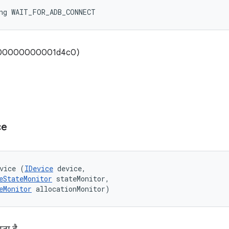
ong WAIT_FOR_ADB_CONNECT
(0x000000000001d4c0)
ce
vice (
IDevice
 device, 

eStateMonitor
 stateMonitor, 

eMonitor
 allocationMonitor)