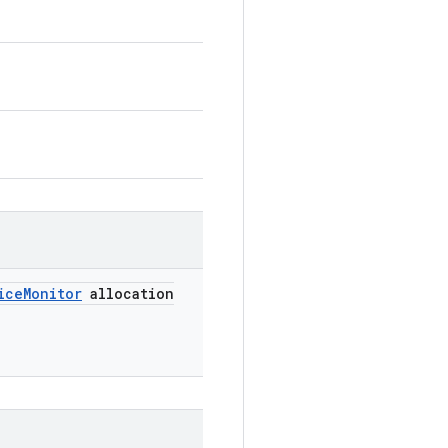
ice
Monitor
allocation