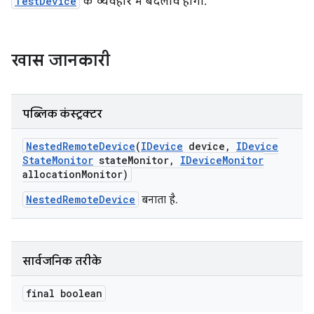
TestDevice
के व्यवहार में बदलाव होगा.
खास जानकारी
पब्लिक कंस्ट्रक्टर
Nested
Remote
Device
(
IDevice
device
,
IDevice
State
Monitor
state
Monitor
,
IDevice
Monitor
allocation
Monitor)
NestedRemoteDevice
बनाता है.
सार्वजनिक तरीके
final boolean