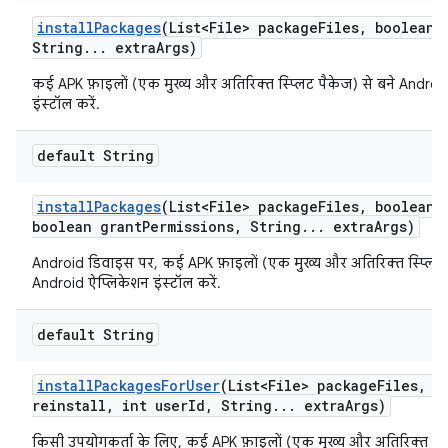
install
Packages
(List<File> package
Files
,
boolean r
String
.
.
.
extra
Args)
कई APK फ़ाइलों (एक मुख्य और अतिरिक्त स्प्लिट पैकेज) से बने Androi
इंस्टॉल करें.
default String
install
Packages
(List<File> package
Files
,
boolean r
boolean grant
Permissions
,
String
.
.
.
extra
Args)
Android डिवाइस पर, कई APK फ़ाइलों (एक मुख्य और अतिरिक्त स्प्लिट 
Android ऐप्लिकेशन इंस्टॉल करें.
default String
install
Packages
For
User
(List<File> package
Files
,
bo
reinstall
,
int user
Id
,
String
.
.
.
extra
Args)
किसी उपयोगकर्ता के लिए, कई APK फ़ाइलों (एक मुख्य और अतिरिक्त स्प्