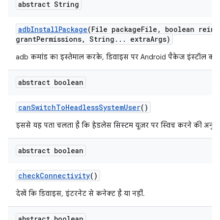
abstract String
adb
Install
Package
(File package
File
,
boolean reins
grant
Permissions
,
String
.
.
.
extra
Args)
adb कमांड का इस्तेमाल करके, डिवाइस पर Android पैकेज इंस्टॉल करें.
abstract boolean
can
Switch
To
Headless
System
User
()
इससे यह पता चलता है कि हेडलेस सिस्टम यूज़र पर स्विच करने की अनुमति
abstract boolean
check
Connectivity
()
देखें कि डिवाइस, इंटरनेट से कनेक्ट है या नहीं.
abstract boolean