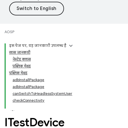
AOSP
इस पेज पर, यह जानकारी उपलब्ध है
खास जानकारी
नेस्टेड क्लास
पब्लिक मेथड
पब्लिक मेथड
adbInstallPackage
adbInstallPackage
canSwitchToHeadlessSystemUser
checkConnectivity
ITest
Device