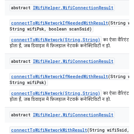
abstract
IWifi
Helper
.
Wifi
Connection
Result
connect
To
Wifi
Network
If
Needed
With
Result
(String wi
String wifi
Psk
,
boolean scan
Ssid)
connectToWifiNetwork(String,String)
का ऐसा वैरिएंट जो
होता है, जब डिवाइस में फ़िलहाल नेटवर्क कनेक्टिविटी न हो.
abstract
IWifi
Helper
.
Wifi
Connection
Result
connect
To
Wifi
Network
If
Needed
With
Result
(String wi
String wifi
Psk)
connectToWifiNetwork(String,String)
का ऐसा वैरिएंट जो
होता है, जब डिवाइस में फ़िलहाल नेटवर्क कनेक्टिविटी न हो.
abstract
IWifi
Helper
.
Wifi
Connection
Result
connect
To
Wifi
Network
With
Result
(String wifi
Ssid
,
S