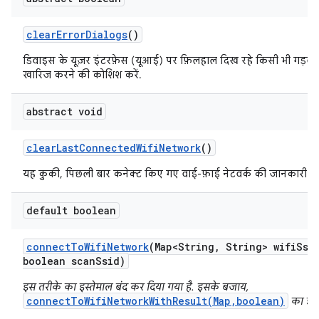
clear
Error
Dialogs
()
डिवाइस के यूज़र इंटरफ़ेस (यूआई) पर फ़िलहाल दिख रहे किसी भी गड़बड
खारिज करने की कोशिश करें.
abstract void
clear
Last
Connected
Wifi
Network
()
यह कुकी, पिछली बार कनेक्ट किए गए वाई-फ़ाई नेटवर्क की जानकारी मिटा
default boolean
connect
To
Wifi
Network
(Map<String
,
String> wifi
Ssi
boolean scan
Ssid)
इस तरीके का इस्तेमाल बंद कर दिया गया है. इसके बजाय,
connectToWifiNetworkWithResult(Map,boolean)
का इस्त