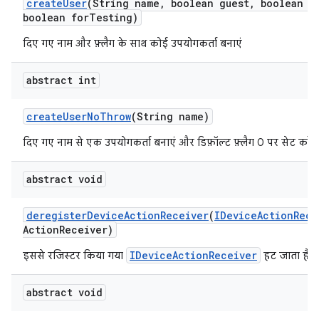
create
User
(String name
,
boolean guest
,
boolean e
boolean for
Testing)
दिए गए नाम और फ़्लैग के साथ कोई उपयोगकर्ता बनाएं
abstract int
create
User
No
Throw
(String name)
दिए गए नाम से एक उपयोगकर्ता बनाएं और डिफ़ॉल्ट फ़्लैग 0 पर सेट करें.
abstract void
deregister
Device
Action
Receiver
(
IDevice
Action
Rece
Action
Receiver)
IDeviceActionReceiver
इससे रजिस्टर किया गया
हट जाता है.
abstract void