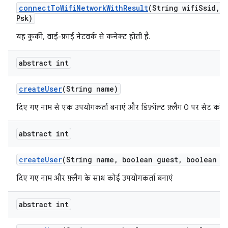
connect
To
Wifi
Network
With
Result
(String wifi
Ssid
,
S
Psk)
यह कुकी, वाई-फ़ाई नेटवर्क से कनेक्ट होती है.
abstract int
create
User
(String name)
दिए गए नाम से एक उपयोगकर्ता बनाएं और डिफ़ॉल्ट फ़्लैग 0 पर सेट करें.
abstract int
create
User
(String name
,
boolean guest
,
boolean ep
दिए गए नाम और फ़्लैग के साथ कोई उपयोगकर्ता बनाएं
abstract int