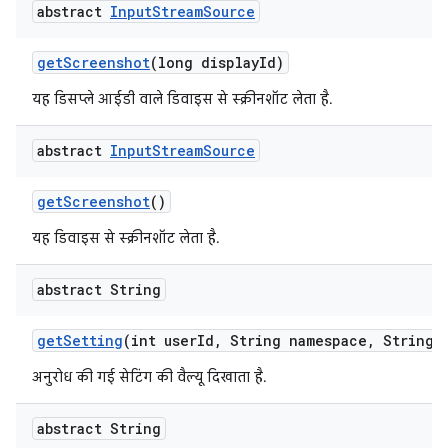
abstract
Input
Stream
Source
get
Screenshot
(long display
Id)
यह डिसप्ले आईडी वाले डिवाइस से स्क्रीनशॉट लेता है.
abstract
Input
Stream
Source
get
Screenshot
()
यह डिवाइस से स्क्रीनशॉट लेता है.
abstract String
get
Setting
(int user
Id
,
String namespace
,
String k
अनुरोध की गई सेटिंग की वैल्यू दिखाता है.
abstract String