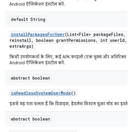
Android ऐप्लिकेशन इंस्टॉल करें.
default String
install
Packages
For
User
(List<File> package
Files
,
bo
reinstall
,
boolean grant
Permissions
,
int user
Id
,
S
extra
Args)
किसी उपयोगकर्ता के लिए, कई APK फ़ाइलों (एक मुख्य और अतिरिक्त स्प्
Android ऐप्लिकेशन इंस्टॉल करें.
abstract boolean
is
Headless
System
User
Mode
()
इससे यह पता चलता है कि डिवाइस, हेडलेस सिस्टम यूज़र मोड का इस्तेमाल
abstract boolean