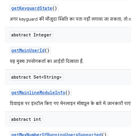
get
Keyguard
State
()
अगर keyguard की मौजूदा स्थिति का पता नहीं लगाया जा सकता, तो null 
abstract Integer
get
Main
User
Id
()
यह मुख्य उपयोगकर्ता का आईडी दिखाता है.
abstract Set<String>
get
Mainline
Module
Info
()
डिवाइस पर इंस्टॉल किए गए मेनलाइन मॉड्यूल के बारे में जानकारी पाएं.
abstract int
get
Max
Number
Of
Running
Users
Supported
()