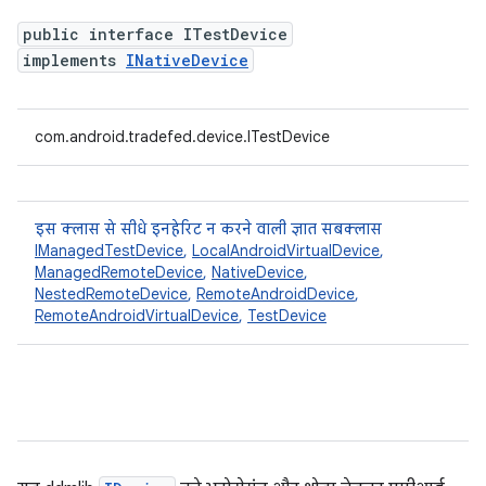
public interface ITestDevice
implements
INativeDevice
com.android.tradefed.device.ITestDevice
इस क्लास से सीधे इनहेरिट न करने वाली ज्ञात सबक्लास
IManagedTestDevice
,
LocalAndroidVirtualDevice
,
ManagedRemoteDevice
,
NativeDevice
,
NestedRemoteDevice
,
RemoteAndroidDevice
,
RemoteAndroidVirtualDevice
,
TestDevice