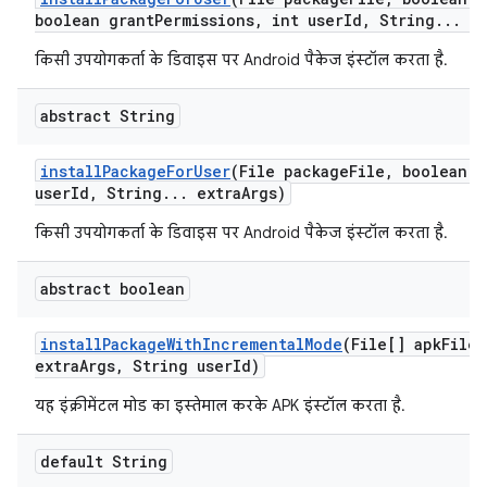
boolean grant
Permissions
,
int user
Id
,
String
.
.
.
ex
किसी उपयोगकर्ता के डिवाइस पर Android पैकेज इंस्टॉल करता है.
abstract String
install
Package
For
User
(File package
File
,
boolean r
user
Id
,
String
.
.
.
extra
Args)
किसी उपयोगकर्ता के डिवाइस पर Android पैकेज इंस्टॉल करता है.
abstract boolean
install
Package
With
Incremental
Mode
(File[] apk
Files
extra
Args
,
String user
Id)
यह इंक्रीमेंटल मोड का इस्तेमाल करके APK इंस्टॉल करता है.
default String