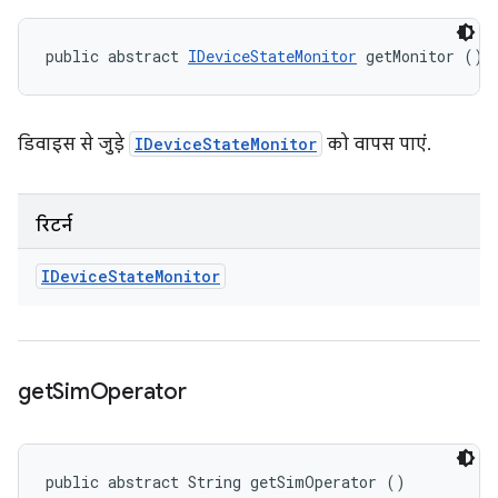
public abstract 
IDeviceStateMonitor
 getMonitor ()
डिवाइस से जुड़े
IDeviceStateMonitor
को वापस पाएं.
रिटर्न
IDevice
State
Monitor
get
Sim
Operator
public abstract String getSimOperator ()