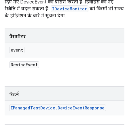
दिए गए DeviceEvent को प्रोसेस करता है. डिवाइस को नई
स्थिति में बदल सकता है.
IDeviceMonitor
को किसी भी राज्य
के ट्रांज़िशन के बारे में सूचना देगा.
पैरामीटर
event
Device
Event
रिटर्न
IManaged
Test
Device
.
Device
Event
Response