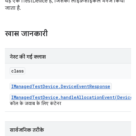
यह एक ITestDevice है, जिसका लाइफ़साइकल मैनेज किया
जाता है.
खास जानकारी
नेस्ट की गई क्लास
class
IManaged
Test
Device
.
Device
Event
Response
IManagedTestDevice.handleAllocationEvent(DeviceE
कॉल के जवाब के लिए कंटेनर
सार्वजनिक तरीके