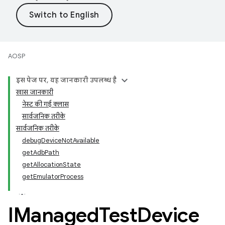
AOSP
इस पेज पर, यह जानकारी उपलब्ध है
खास जानकारी
नेस्ट की गई क्लास
सार्वजनिक तरीके
सार्वजनिक तरीके
debugDeviceNotAvailable
getAdbPath
getAllocationState
getEmulatorProcess
IManaged
Test
Device