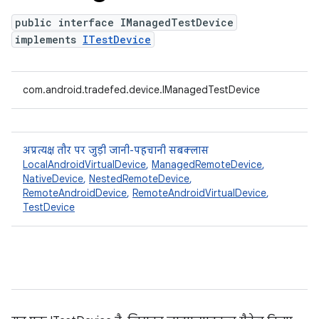
public interface IManagedTestDevice
implements
ITestDevice
com.android.tradefed.device.IManagedTestDevice
अप्रत्यक्ष तौर पर जुड़ी जानी-पहचानी सबक्लास
LocalAndroidVirtualDevice
,
ManagedRemoteDevice
,
NativeDevice
,
NestedRemoteDevice
,
RemoteAndroidDevice
,
RemoteAndroidVirtualDevice
,
TestDevice