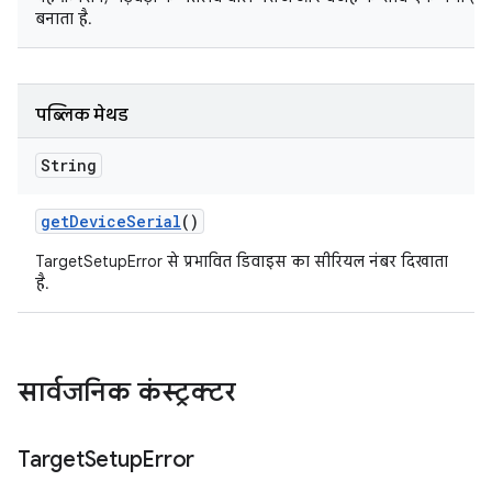
बनाता है.
पब्लिक मेथड
String
get
Device
Serial
()
TargetSetupError से प्रभावित डिवाइस का सीरियल नंबर दिखाता
है.
सार्वजनिक कंस्ट्रक्टर
Target
Setup
Error