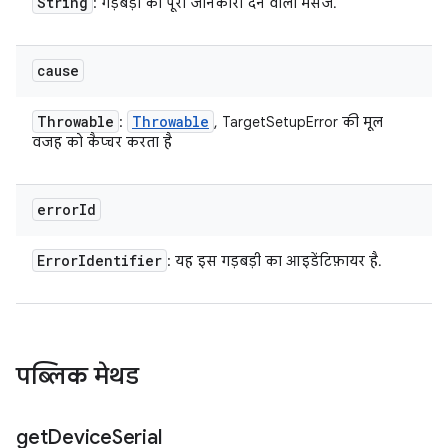
String
: गड़बड़ी की पूरी जानकारी देने वाला मैसेज.
cause
Throwable
Throwable
:
, TargetSetupError की मूल
वजह को कैप्चर करता है
error
Id
Error
Identifier
: यह इस गड़बड़ी का आइडेंटिफ़ायर है.
पब्लिक मेथड
get
Device
Serial