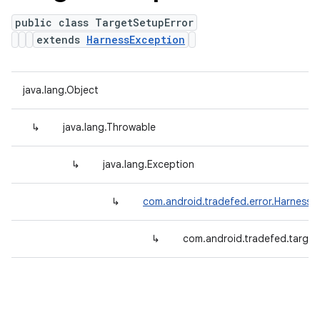
public class TargetSetupError
extends
HarnessException
java.lang.Object
↳
java.lang.Throwable
↳
java.lang.Exception
↳
com.android.tradefed.error.HarnessE
↳
com.android.tradefed.target