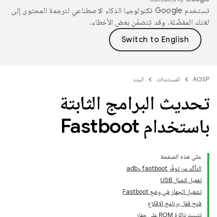
تستخدم Google تكنولوجيا الذكاء الاصطناعي لترجمة المحتوى إلى
لغتك المفضّلة، وقد تتضمّن بعض الأخطاء.
AOSP
المستندات
البدء
تحديث البرامج الثابتة
باستخدام Fastboot
على هذه الصفحة
التأكّد من توفّر fastboot وadb
تفعيل اتصال USB
تشغيل الجهاز في وضع Fastboot
فتح قفل برنامج الإقلاع
تثبيت ذاكرة ROM على جهاز