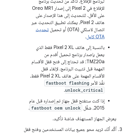
لبرنامج الإقلاع، تأكَّد من تحديث برنامج
الإقلاع في Pixel 2 إلى إصدار Oreo MR1
على الأقل. للتحديث إلى هذا الإصدار على
هاتف Pixel 2، يمكنك تطبيق التحديث عبر
اتصال لاسلكي (OTA) أو تحميل
تحديث
OTA كامل
.
بالنسبة إلى هاتف Pixel 2 XL فقط الذي
يعمل بإصدار برنامج تحميل أقدم من
TMZ20a: قد تحتاج إلى فتح قفل الأقسام
المهمة قبل تثبيت البرنامج. لإلغاء قفل
الأقسام المهمة على هاتف Pixel 2 XL فقط،
نفِّذ الأمر
fastboot flashing
.
unlock_critical
إذا كنت ستفتح قفل جهاز تم إصداره قبل عام
2015، شغِّل
fastboot oem unlock
.
يعرض الجهاز المستهدَف شاشة تأكيد.
أكِّد أنّك تريد محو جميع بيانات المستخدمين وفتح قفل