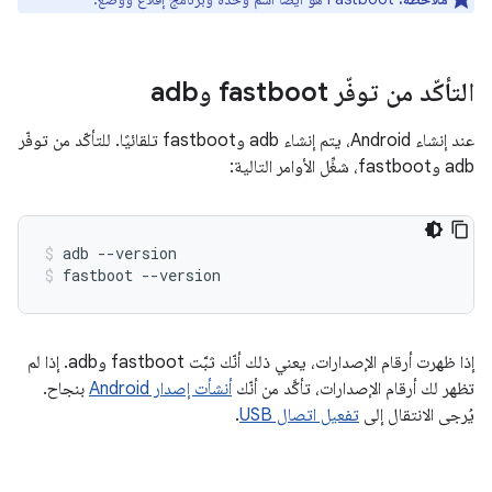
التأكّد من توفّر fastboot وadb
عند إنشاء Android، يتم إنشاء adb وfastboot تلقائيًا. للتأكّد من توفّر
adb وfastboot، شغِّل الأوامر التالية:
adb
--version
fastboot
--version
إذا ظهرت أرقام الإصدارات، يعني ذلك أنّك ثبَّت fastboot وadb. إذا لم
تظهر لك أرقام الإصدارات، تأكَّد من أنّك
أنشأت إصدار Android
بنجاح.
يُرجى الانتقال إلى
تفعيل اتصال USB
.