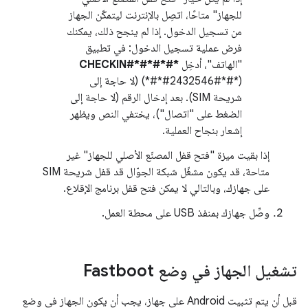
للجهاز" متاحًا، اتصِل بالإنترنت ليتمكّن الجهاز
من تسجيل الدخول. إذا لم ينجح ذلك، يمكنك
فرض عملية تسجيل الدخول: في تطبيق
"الهاتف"، أدخِل
*#*#CHECKIN#*#*
(*#*#2432546#*#*) (لا حاجة إلى
شريحة SIM). بعد إدخال الرقم (لا حاجة إلى
الضغط على "اتصال")، يختفي النص ويظهر
إشعار بنجاح العملية.
إذا بقيت ميزة "فتح قفل المصنّع الأصلي للجهاز" غير
متاحة، قد يكون مشغّل شبكة الجوّال قد قفل شريحة SIM
على جهازك، وبالتالي لا يمكن فتح قفل برنامج الإقلاع.
وصِّل جهازك بمنفذ USB على محطة العمل.
تشغيل الجهاز في وضع Fastboot
قبل أن يتم تثبيت Android على جهاز، يجب أن يكون الجهاز في وضع