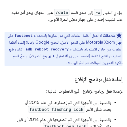
يؤدي الخيار
-w
إلى محو قسم
/data
على الجهاز، وهو أمر مفيد
عند تثبيت إصدار على جهاز معيّن للمرة الأولى.
ملاحظة:
لا تعمل أنظمة الملفات التي تم إنشاؤها باستخدام
على
fastboot
جهاز Motorola Xoom على النحو الأمثل. تنصح Google بإعادة إنشاء أنظمة
الملفات من خلال الاسترداد باستخدام
. أثناء وضع
adb reboot recovery
الاسترداد، افتح القائمة (اضغط على
زر التشغيل + زر رفع الصوت
)، وامحُ قسم
ذاكرة التخزين المؤقت، ثم امحُ البيانات.
إعادة قفل برنامج الإقلاع
لإعادة قفل برنامج الإقلاع، اتّبِع الخطوات التالية:
بالنسبة إلى الأجهزة التي تم إصدارها في عام 2015 أو
بعده، شغِّل الأمر
fastboot flashing lock
بالنسبة إلى الأجهزة التي تم تصنيعها في عام 2014 أو قبل
ذلك، نفِّذ الأمر
fastboot oem lock