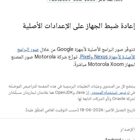
إعادة ضبط الجهاز على الإعدادات الأصلية
تتوفّر صور البرامج الأصلية لأجهزة Google من خلال
صور البرامج
الأصلية لأجهزة Nexus وPixel
. توزّع شركة Motorola صور المصنع
لجهاز Motorola Xoom مباشرةً.
يخضع كل من المحتوى وعيّنات التعليمات البرمجية في هذه الصفحة للتراخيص الموضحّة
في
ترخيص استخدام المحتوى
. إنّ Java وOpenJDK هما علامتان تجاريتان مسجَّلتان
لشركة Oracle و/أو الشركات التابعة لها.
تاريخ التعديل الأخير: 2026-06-18 (حسب التوقيت العالمي المتفَّق عليه)
الإصدار
مستودع Android