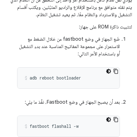
يؤدي نقل نظام كامل باستخدام أمر واحد إلى التحقّق من أنّ النظام الذي
يتم نقله متوافق مع برنامج الإقلاع والراديو المثبّتَين، ويكتب أقسام
التشغيل والاسترداد والنظام معًا، ثم يعيد تشغيل النظام.
لتثبيت ذاكرة ROM على جهاز:
ضَع الجهاز في وضع fastboot من خلال الضغط مع
الاستمرار على مجموعة المفاتيح المناسبة عند بدء التشغيل
أو باستخدام الأمر التالي:
adb
reboot
bootloader
بعد أن يصبح الجهاز في وضع Fastboot، نفِّذ ما يلي:
fastboot
flashall
-w