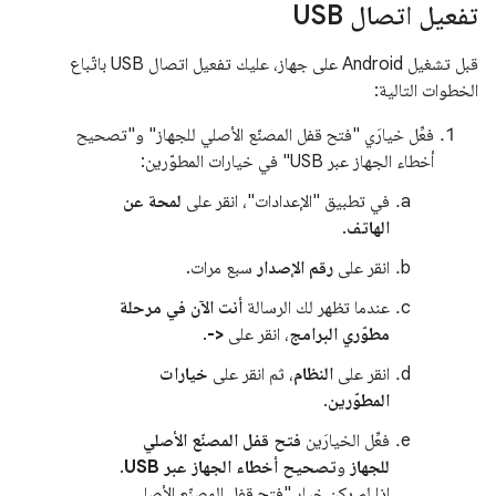
تفعيل اتصال USB
قبل تشغيل Android على جهاز، عليك تفعيل اتصال USB باتّباع
الخطوات التالية:
فعِّل خيارَي "فتح قفل المصنّع الأصلي للجهاز" و"تصحيح
أخطاء الجهاز عبر USB" في خيارات المطوّرين:
في تطبيق "الإعدادات"، انقر على
لمحة عن
الهاتف
.
انقر على
رقم الإصدار
سبع مرات.
عندما تظهر لك الرسالة
أنت الآن في مرحلة
مطوّري البرامج
، انقر على
<-
.
انقر على
النظام
، ثم انقر على
خيارات
المطوّرين
.
فعِّل الخيارَين
فتح قفل المصنّع الأصلي
للجهاز
و
تصحيح أخطاء الجهاز عبر USB
.
إذا لم يكن خيار "فتح قفل المصنّع الأصلي