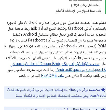
إعادة قفل برنامج الإقلاع
إعادة ضبط الجهاز على الإعدادات الأصلية
تقدّم هذه الصفحة تفاصيل حول تنزيل إصدارات Android على الأجهزة
باستخدام أداتَي
fastboot
و
adb
. تتيح لك أداة adb ربط محطة عمل
التطوير مباشرةً بجهازك الذي يعمل بنظام التشغيل Android وتنفيذ
مجموعة متنوعة من العمليات. تتيح لك أداة Fastboot تثبيت ذاكرة
ROM (تحديث) نظام Android والتفاعل مع برنامج الإقلاع في الجهاز، ما
يتيح لك اختبار تغييرات نظام التشغيل والتطبيق. لمزيد من المعلومات
حول طريقة عمل Adb، مع التركيز على تطوير التطبيقات، يُرجى الاطّلاع
على
صفحة &quot;Android Debug Bridge&quot; (Adb) في
&quot;استوديو Android&quot;
. إذا كنت تريد معرفة تفاصيل حول
رمز adb، يمكنك الاطّلاع على
ملف README
الخاص بـ adb.
ملاحظة:
توفّر Google أداة إضافية لتثبيت البرامج، تُعرف باسم
Android
Flash Tool
، وهي مخصّصة للاستخدام فقط مع الإصدارات المُنشأة مسبقًا.
ملاحظة:
Fastboot هو أيضًا اسم وحدة وبرنامج إقلاع ووضع.