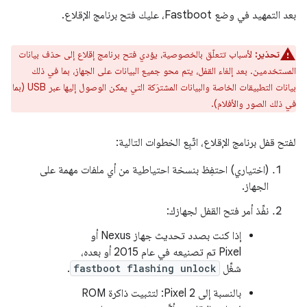
بعد التمهيد في وضع Fastboot، عليك فتح برنامج الإقلاع.
تحذير:
لأسباب تتعلّق بالخصوصية، يؤدي فتح برنامج إقلاع إلى حذف بيانات
المستخدمين. بعد إلغاء القفل، يتم محو جميع البيانات على الجهاز، بما في ذلك
بيانات التطبيقات الخاصة والبيانات المشترَكة التي يمكن الوصول إليها عبر USB (بما
في ذلك الصور والأفلام).
لفتح قفل برنامج الإقلاع، اتّبِع الخطوات التالية:
(اختياري) احتفِظ بنسخة احتياطية من أي ملفات مهمة على
الجهاز.
نفِّذ أمر فتح القفل لجهازك:
إذا كنت بصدد تحديث جهاز Nexus أو
Pixel تم تصنيعه في عام 2015 أو بعده،
شغِّل
fastboot flashing unlock
.
بالنسبة إلى Pixel 2: لتثبيت ذاكرة ROM