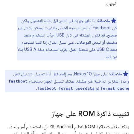
الجهاز.
ملاحظة:
إذا ظهر جهازك في الناتج قبل إعادة التشغيل، ولكن
كان Fastboot أو نص البرمجة الخاص بالتثبيت يعملان بشكل غير
صحيح، قد تكون المشكلة في كابل USB. جرِّب استخدام منفذ
مختلف أو تبديل الموصلات. على سبيل المثال، إذا كنت تستخدم
منفذ USB C على محطة العمل، جرِّب استخدام منفذ USB A بدلاً
من ذلك.
ملاحظة:
على جهاز Nexus 10، بعد إلغاء قفل أداة تحميل التشغيل، تظل
وحدة التخزين الداخلية غير منسَّقة. يمكنك تنسيق الجهاز باستخدام
fastboot
ثم
.
fastboot format userdata
format cache
تثبيت ذاكرة ROM على جهاز
يمكنك تثبيت ذاكرة ROM لنظام Android بالكامل باستخدام أمر واحد.