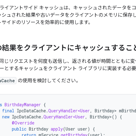
 クライアントサイド キャッシュは、キャッシュされたデータを
ッシュされた結果や古いデータをクライアントのメモリに保存
トサイドのリソースを効率的に使用します。
の結果をクライアントにキャッシュするこ
同じリクエストを何度も送信し、返される値が時間とともに変
ーとするキャッシュをクライアント ライブラリに実装する必
aCache
の使用を検討してください。
s
BirthdayManager
{
final
IpcDataCache
.
QueryHandler<User
,
Birthday
>
mBirth
new
IpcDataCache
.
QueryHandler<User
,
Birthday
>
()
{
@Override
public
Birthday
apply
(
User
user
)
{
return
mService
.
getBirthday
(
user
);