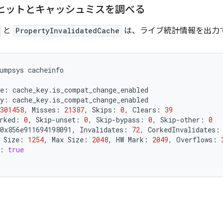
 ヒットとキャッシュミスを調べる
と
PropertyInvalidatedCache
は、ライブ統計情報を出力
umpsys
me:
ty:
301458
,
Misses:
21387
,
Skips:
0
,
Clears:
39
rked:
0
,
Skip-unset:
0
,
Skip-bypass:
0
,
Skip-other:
0
0x856e911694198091,
Invalidates:
72
,
CorkedInvalidates:
Size:
1254
,
Max
Size:
2048
,
HW
Mark:
2049
,
Overflows:
:
true