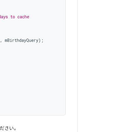
days to cache
,
mBirthdayQuery
);
ださい。