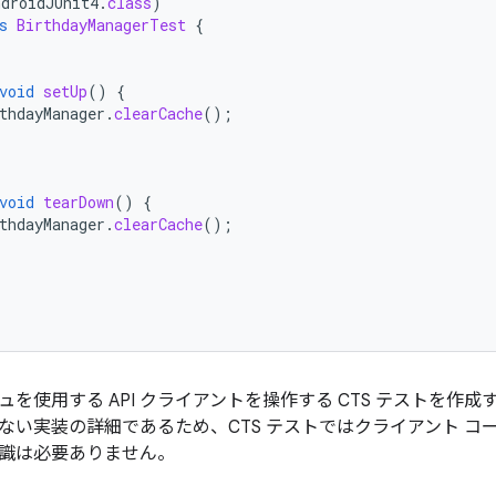
ndroidJUnit4
.
class
)
s
BirthdayManagerTest
{
void
setUp
()
{
thdayManager
.
clearCache
();
void
tearDown
()
{
thdayManager
.
clearCache
();
を使用する API クライアントを操作する CTS テストを作成す
ない実装の詳細であるため、CTS テストではクライアント コ
識は必要ありません。