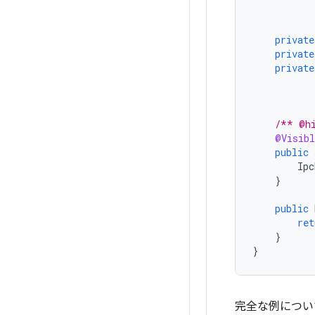
private
private
private
/** @h
@Visib
public
Ipc
}
public
ret
}
}
完全な例につい