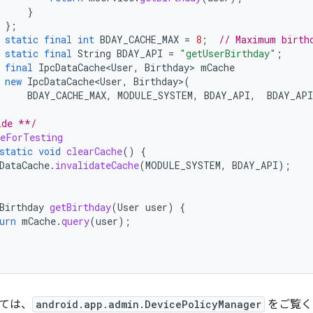
}
};
static
final
int
BDAY_CACHE_MAX
=
8
;
// Maximum birth
static
final
String
BDAY_API
=
"getUserBirthday"
;
final
IpcDataCache<User
,
Birthday
>
mCache
new
IpcDataCache<User
,
Birthday
>
(
BDAY_CACHE_MAX
,
MODULE_SYSTEM
,
BDAY_API
,
BDAY_API
ide **/
leForTesting
static
void
clearCache
()
{
DataCache
.
invalidateCache
(
MODULE_SYSTEM
,
BDAY_API
);
Birthday
getBirthday
(
User
user
)
{
urn
mCache
.
query
(
user
);
ては、
android.app.admin.DevicePolicyManager
をご覧く