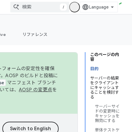
/
ive
リファレンス
このページの内
容
ットフォームの安定性を確保
目的
す。AOSP のビルドと投稿に
サーバーの結果
se
マニフェスト ブランチ
をクライアント
にキャッシュす
ついては、
AOSP の変更点
を
ることを検討す
る
サーバーサイ
ドの変更時に
キャッシュを
無効にする
単体テストケ