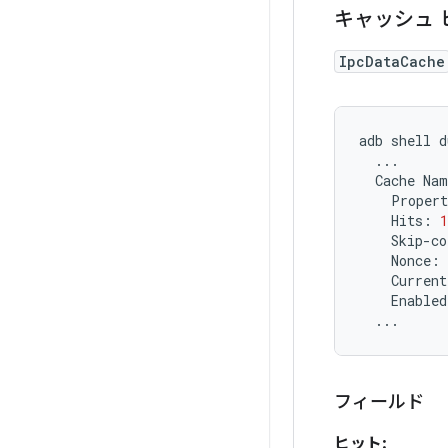
キャッシュ
IpcDataCache
adb
shell
d
Cache
Na
Proper
Hits:
1
Skip-co
Nonce:
Current
Enabled
フィールド
ヒット: