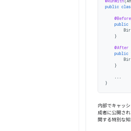
@RunWith
(
A
public
clas
@Before
public
Bir
}
@After
public
Bir
}
...
}
内部でキャッシュ
成者に公開され
関する特別な知