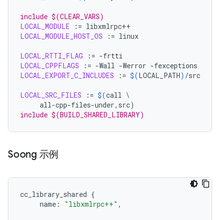
include $(CLEAR_VARS)
LOCAL_MODULE
:=
LOCAL_MODULE_HOST_OS
:=
linux

LOCAL_RTTI_FLAG
:=
LOCAL_CPPFLAGS
:=
-Wall
-Werror
LOCAL_EXPORT_C_INCLUDES
:=
$(
LOCAL_PATH
)
/src

LOCAL_SRC_FILES
:=
$(
call
\
all-cpp-files-under,src
)
include $(BUILD_SHARED_LIBRARY)
Soong 示例
cc_library_shared
{
name
:
"libxmlrpc++"
,