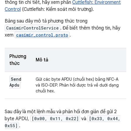
thông tin chi tiết, hãy xem phần
Cuttlefish: Environment
Control
(Cuttlefish: Kiểm soát môi trường).
Bảng sau đây mô tả phương thức trong
CasimirControlService
. Để biết thêm thông tin, hãy
xem
casimir_control.proto
.
Phương
Mô tả
thức
Send
Gửi các byte APDU (chuỗi hex) bằng NFC-A
Apdu
và ISO-DEP. Phản hồi được trả về dưới dạng
chuỗi hex.
Sau đây là một lệnh mẫu và phản hồi đơn giản để gửi 2
byte APDU,
[0x00, 0x11, 0x22]
và
[0x33, 0x44,
0x55]
.