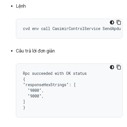
Lệnh
Câu trả lời đơn giản
Rpc succeeded with OK status

{

"responseHexStrings": [

  "9000",

  "9000",

]
