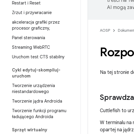
treści na T
Restart i Reset
AI mogą zaw
Zrzut i przywracanie
akceleracja grafiki przez
procesor graficzny
,
AOSP
Dokumen
Panel sterowania
Streaming Web
RTC
Rozpo
Uruchom test CTS stabilny
Cykl edytuj-skompiluj-
Na tej stronie 
uruchom
Tworzenie urządzenia
niestandardowego
Sprawdza
Tworzenie jądra Androida
Cuttlefish to ur
Tworzenie funkcji programu
ładującego Androida
W terminalu na 
opartej na jądr
Sprzęt wirtualny