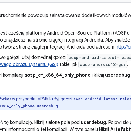
ruchomienie powoduje zainstalowanie dodatkowych modułów j
 jest częścią platformy Android Open-Source Platform (AOSP).
o znajdziesz na stronie ciągłej integracji Androida. Aby znaleźć
 otwórz stronę ciągłej integracji Androida pod adresem
http://
ę gałęzi. Użyj domyślnej gałęzi
aosp-android-latest-rele
wego obrazu systemu (GSI)
takiej jak
aosp-android13-gsi
.
l kompilacji
aosp_cf_x86_64_only_phone
i kliknij
userdebug
ówka:
w przypadku ARM64 użyj gałęzi
aosp-android-latest-rele
.
rm64_only_phone-userdebug
 tę kompilację, kliknij zielone pole pod
userdebug
. Pojawi się
i informacjami o tej kompilacji. W tym panelu kliknij
Artefakt