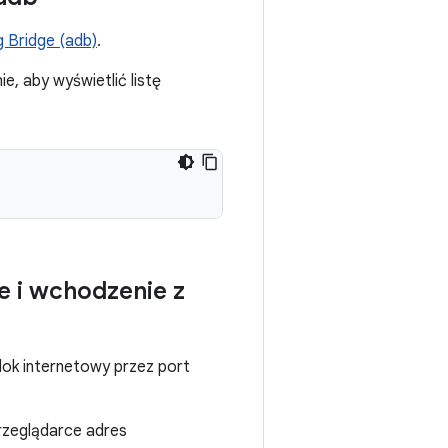
 Bridge (adb)
.
, aby wyświetlić listę
e i wchodzenie z
dok internetowy przez port
przeglądarce adres