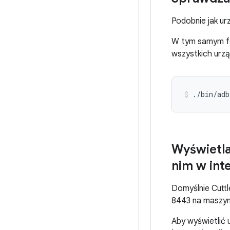
Podobnie jak ur
W tym samym fol
wszystkich urz
./bin/adb
Wyświetla
nim w int
Domyślnie Cuttl
8443 na maszyn
Aby wyświetlić 