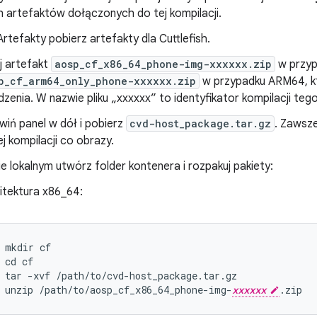
h artefaktów dołączonych do tej kompilacji.
rtefakty pobierz artefakty dla Cuttlefish.
ij artefakt
aosp_cf_x86_64_phone-img-xxxxxx.zip
w przyp
p_cf_arm64_only_phone-xxxxxx.zip
w przypadku ARM64, k
dzenia. W nazwie pliku „xxxxxx” to identyfikator kompilacji teg
wiń panel w dół i pobierz
cvd-host_package.tar.gz
. Zawsze
j kompilacji co obrazy.
 lokalnym utwórz folder kontenera i rozpakuj pakiety:
itektura x86_64:
mkdir
cf
cd
cf
tar
-
xvf
/
path
/
to
/
cvd
-
host_package
.
tar
.
gz
unzip
/
path
/
to
/
aosp_cf_x86_64_phone
-
img
-
xxxxxx
.
zip