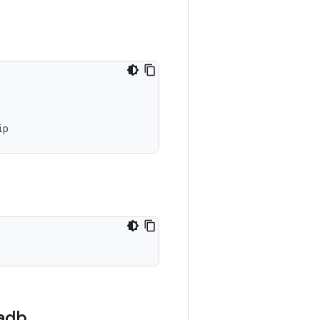
ip
 adb