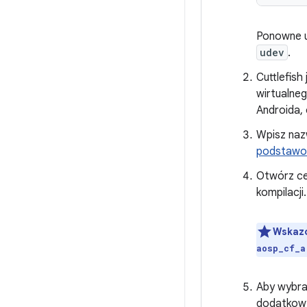
Ponowne u
udev
.
Cuttlefish
wirtualneg
Androida,
Wpisz nazw
podstawo
Otwórz ce
kompilacji.
Wskaz
aosp_cf_a
Aby wybrać
dodatkowym