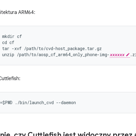
itektura ARM64:
mkdir
cf
cd
cf
tar
-
xvf
/
path
/
to
/
cvd
-
host_package
.
tar
.
gz
unzip
/
path
/
to
/
aosp_cf_arm64_only_phone
-
img
-
xxxxxx
.
z
uttlefish:
=$PWD ./bin/launch_cvd --daemon
nie
,
czy Cuttlefish jest widoczny przez