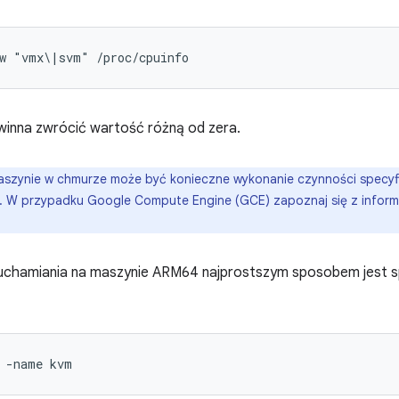
-w "vmx\|svm" /proc/cpuinfo
inna zwrócić wartość różną od zera.
szynie w chmurze może być konieczne wykonanie czynności specyfi
. W przypadku Google Compute Engine (GCE) zapoznaj się z infor
uchamiania na maszynie ARM64 najprostszym sposobem jest spr
 -name kvm