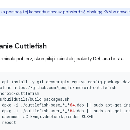
za pomocą tej komendy możesz potwierdzić obsługę KVM w dowoln
nie Cuttlefish
rminala pobierz, skompiluj i zainstaluj pakiety Debiana hosta:
apt
install
-
y
git
devscripts
equivs
config
-
package
-
dev
clone
https
:
//
github
.
com
/
google
/
android
-
cuttlefish
ndroid
-
cuttlefish
s
/
buildutils
/
build_packages
.
sh
dpkg
-
i
./
cuttlefish
-
base_
*
_
*
64.
deb
||
sudo
apt
-
get
in
dpkg
-
i
./
cuttlefish
-
user_
*
_
*
64.
deb
||
sudo
apt
-
get
in
usermod
-
aG
kvm
,
cvdnetwork
,
render
$
USER
reboot