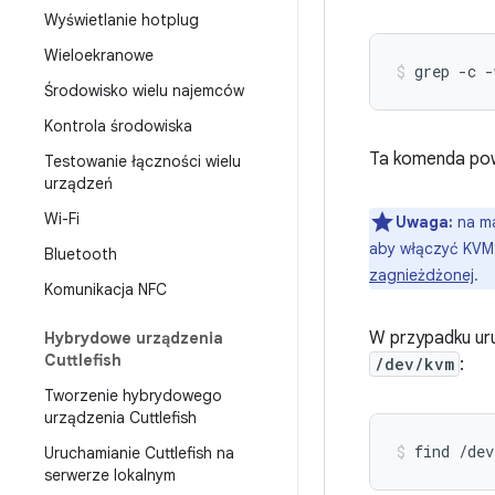
Wyświetlanie hotplug
Wieloekranowe
grep -c 
Środowisko wielu najemców
Kontrola środowiska
Ta komenda pow
Testowanie łączności wielu
urządzeń
Wi-Fi
Uwaga:
na ma
aby włączyć KVM
Bluetooth
zagnieżdżonej
.
Komunikacja NFC
W przypadku ur
Hybrydowe urządzenia
Cuttlefish
/dev/kvm
:
Tworzenie hybrydowego
urządzenia Cuttlefish
find /dev
Uruchamianie Cuttlefish na
serwerze lokalnym