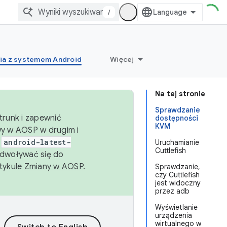
/
ia z systemem Android
Więcej
Na tej stronie
Sprawdzanie
trunk i zapewnić
dostępności
KVM
wy w AOSP w drugim i
i
android-latest-
Uruchamianie
Cuttlefish
dwoływać się do
rtykule
Zmiany w AOSP
.
Sprawdzanie,
czy Cuttlefish
jest widoczny
przez adb
Wyświetlanie
urządzenia
wirtualnego w