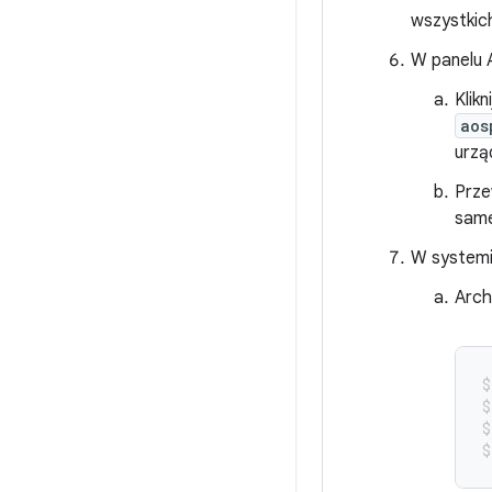
wszystkic
W panelu A
Klikn
aos
urzą
Prze
same
W systemie
Arch