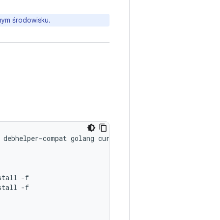
ym środowisku.
debhelper
-
compat
golang
curl
stall
-
f
stall
-
f