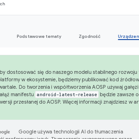
rch
Podstawowe tematy
Zgodność
Urządzen
aby dostosować się do naszego modelu stabilnego rozwoju 
platformy w ekosystemie, będziemy publikować kod źródło
artale. Do tworzenia i współtworzenia AOSP używaj gałęz
Gałąź manifestu
android-latest-release
będzie zawsze o
wersji przesłanej do AOSP. Więcej informacji znajdziesz w a
Google używa technologii AI do tłumaczenia