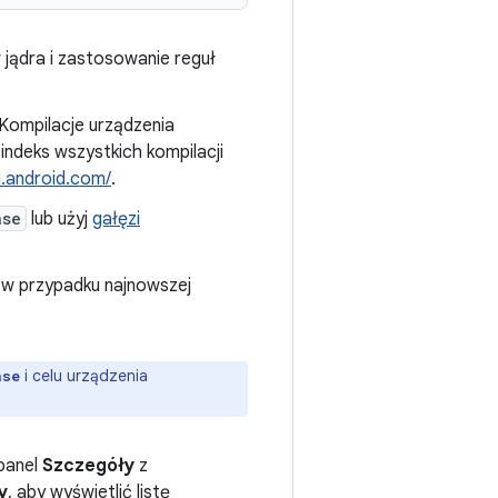
ądra i zastosowanie reguł
 Kompilacje urządzenia
 indeks wszystkich kompilacji
ci.android.com/
.
ase
lub użyj
gałęzi
w przypadku najnowszej
i celu urządzenia
ase
 panel
Szczegóły
z
y
, aby wyświetlić listę