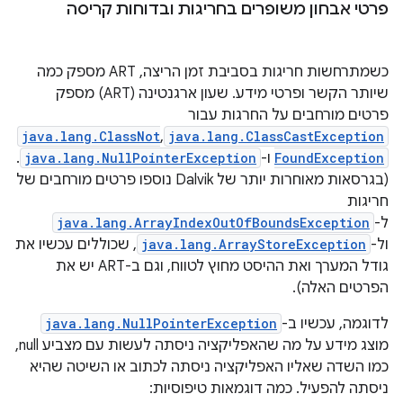
פרטי אבחון משופרים בחריגות ובדוחות קריסה
כשמתרחשות חריגות בסביבת זמן הריצה, ART מספק כמה
שיותר הקשר ופרטי מידע. שעון ארגנטינה (ART) מספק
פרטים מורחבים על החרגות עבור
java.lang.ClassCastException
,‏
java.lang.ClassNot
FoundException
ו-
java.lang.NullPointerException
.
(בגרסאות מאוחרות יותר של Dalvik נוספו פרטים מורחבים של
חריגות
ל-
java.lang.ArrayIndexOutOfBoundsException
ול-
java.lang.ArrayStoreException
, שכוללים עכשיו את
גודל המערך ואת ההיסט מחוץ לטווח, וגם ב-ART יש את
הפרטים האלה).
לדוגמה, עכשיו ב-
java.lang.NullPointerException
מוצג מידע על מה שהאפליקציה ניסתה לעשות עם מצביע null,
כמו השדה שאליו האפליקציה ניסתה לכתוב או השיטה שהיא
ניסתה להפעיל. כמה דוגמאות טיפוסיות: