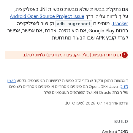
אם נתקלת בבעיות שלא נובעות מבעיות JNI באפליקציה,
עליך לדווח עליהן דרך
Android Open Source Project Issue
Tracker
. מוסיפים
adb bugreport
וקישור לאפליקציה
בחנות Google Play, אם היא זמינה. אחרת, אם אפשר, אפשר
לצרף קובץ APK שבו הבעיה מתרחשת.
תזכורת:
הבעיות (כולל הקבצים המצורפים) גלויות לכולם.
דוגמאות התוכן והקוד שבדף הזה כפופות לרישיונות המפורטים בקטע
רישיון
לתוכן
.‏ Java ו-OpenJDK הם סימנים מסחריים או סימנים מסחריים רשומים
של חברת Oracle ו/או של השותפים העצמאיים שלה.
עדכון אחרון: 2026-07-14 (שעון UTC).
BUILD
מאגר Android