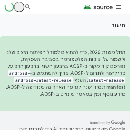
תיעוד
החל משנת 2026, כדי להתאים למודל הפיתוח היציב שלנו
ולשמור על יציבות הפלטפורמה בסביבה העסקית,
נפרסם קוד מקור ב-AOSP ברבעון השני וברבעון הרביעי.
כדי ליצור ולתרום ל-AOSP, צריך להשתמש ב-
android-
latest-release
. הענף
android-latest-release
manifest תמיד יפנה לגרסה האחרונה שנדחפה ל-AOSP.
מידע נוסף זמין במאמר
שינויים ב-AOSP
.
‫Google משתמשת בטכנולוגיית AI כדי לתרגם תוכן