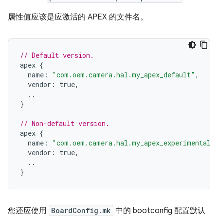
属性值应该是应激活的 APEX 的文件名。
// Default version.
apex
{
name
:
"com.oem.camera.hal.my_apex_default"
,
vendor
:
true
,
..
}
// Non-default version.
apex
{
name
:
"com.oem.camera.hal.my_apex_experimental"
vendor
:
true
,
..
}
您还应使用
BoardConfig.mk
中的 bootconfig 配置默认