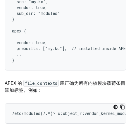
  src: "my.ko",

  vendor: true,

  sub_dir: "modules"

}

apex {

  ..

  vendor: true,

  prebuilts: ["my.ko"],  // installed inside APEX 
  ..

APEX 的
file_contexts
应正确为所有内核模块载荷条目
添加标签。例如：