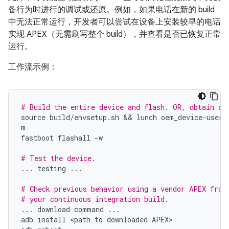
备行为时进行的调试或还原。例如，如果电话在新的 build
中无法正常运行，开发者可以尝试在设备上安装较早的电话
实现 APEX（无需刷写整个 build），并查看是否已恢复正常
运行。
工作流示例：
# Build the entire device and flash. OR, obtain an
source
build
/
envsetup
.
sh
 && 
lunch
oem_device
-
userd
m
fastboot
flashall
-
w
# Test the device.
...
testing
...
# Check previous behavior using a vendor APEX from
# your continuous integration build.
...
download
command
...
adb
install
<
path
to
downloaded
APEX