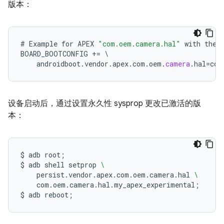
版本：
#
Example
for
APEX
"com.oem.camera.hal"
with
the
BOARD_BOOTCONFIG
+=
\
androidboot
.
vendor
.
apex
.
com
.
oem
.
camera
.
hal
=
com
设备启动后，通过设置永久性 sysprop 更改已激活的版
本：
$
adb
root
;
$
adb
shell
setprop
\
persist.vendor.apex.com.oem.camera.hal
\
com.oem.camera.hal.my_apex_experimental
;
$
adb
reboot
;