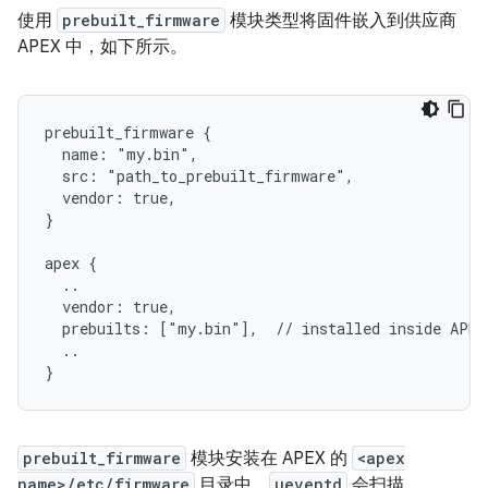
使用
prebuilt_firmware
模块类型将固件嵌入到供应商
APEX 中，如下所示。
prebuilt_firmware {

  name: "my.bin",

  src: "path_to_prebuilt_firmware",

  vendor: true,

}

apex {

  ..

  vendor: true,

  prebuilts: ["my.bin"],  // installed inside APEX
  ..

prebuilt_firmware
模块安装在 APEX 的
<apex
name>/etc/firmware
目录中。
ueventd
会扫描