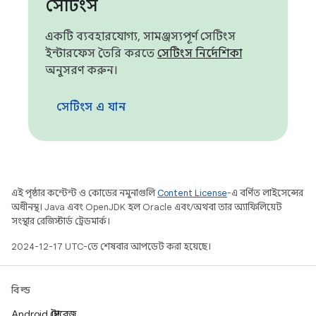
সেটিংস
একটি ব্যবহারযোগ্য, সামঞ্জস্যপূর্ণ সেটিংস
ইন্টারফেস তৈরি করতে
সেটিংস নির্দেশিকা
অনুসরণ করুন।
সেটিংস এ যান
এই পৃষ্ঠার কন্টেন্ট ও কোডের নমুনাগুলি
Content License
-এ বর্ণিত লাইসেন্সের
অধীনস্থ। Java এবং OpenJDK হল Oracle এবং/অথবা তার অ্যাফিলিয়েট
সংস্থার রেজিস্টার্ড ট্রেডমার্ক।
2024-12-17 UTC-তে শেষবার আপডেট করা হয়েছে।
বিল্ড
Android স্টোরেজ