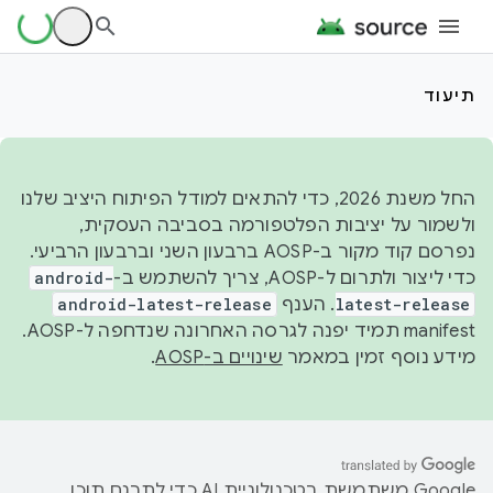
תיעוד
החל משנת 2026, כדי להתאים למודל הפיתוח היציב שלנו
ולשמור על יציבות הפלטפורמה בסביבה העסקית,
נפרסם קוד מקור ב-AOSP ברבעון השני וברבעון הרביעי.
כדי ליצור ולתרום ל-AOSP, צריך להשתמש ב-
android-
latest-release
. הענף
android-latest-release
manifest תמיד יפנה לגרסה האחרונה שנדחפה ל-AOSP.
מידע נוסף זמין במאמר
שינויים ב-AOSP
.
‫Google משתמשת בטכנולוגיית AI כדי לתרגם תוכן