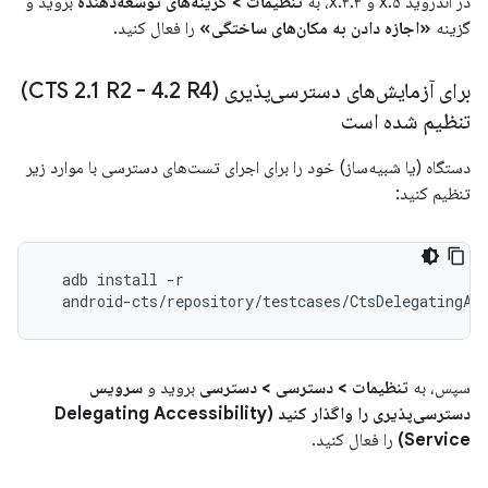
در اندروید ۵.x و ۴.۴.x، به
تنظیمات > گزینه‌های توسعه‌دهنده
بروید و
گزینه
«اجازه دادن به مکان‌های ساختگی»
را فعال کنید.
برای آزمایش‌های دسترسی‌پذیری (CTS 2
.
1 R2 - 4
.
2 R4)
تنظیم شده است
دستگاه (یا شبیه‌ساز) خود را برای اجرای تست‌های دسترسی با موارد زیر
تنظیم کنید:
  adb install -r

سپس، به
تنظیمات > دسترسی > دسترسی
بروید و
سرویس
دسترسی‌پذیری را واگذار کنید (Delegating Accessibility
Service)
را فعال کنید.