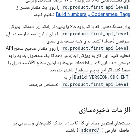
برای دستگاه‌هایی که با اندروید ۹ یا ۱۰ عرضه شده‌اند، ویژگی
ro.product.first_api_level
را روی یک مقدار معتبر از
Codenames، Tags و Build Numbers
تنظیم کنید.
برای دستگاه‌هایی که با اندروید ۸.x یا پایین‌تر راه‌اندازی شده‌اند، ویژگی
ro.product.first_api_level
را برای اولین نسخه از محصول،
غیرفعال (حذف) کنید. برای همه نسخه‌های بعدی،
ro.product.first_api_level
را روی مقدار صحیح سطح API
تنظیم کنید. این کار به ویژگی اجازه می‌دهد تا یک محصول جدید را به
درستی شناسایی کند و اطلاعات مربوط به اولین سطح API محصول را
حفظ کند. اگر این پرچم غیرفعال باشد، اندروید
Build.VERSION.SDK_INT
را به
ro.product.first_api_level
اختصاص می‌دهد.
الزامات ذخیره‌سازی
تست‌های استرس رسانه‌ای CTS نیاز دارند که کلیپ‌های ویدیویی در
حافظه خارجی (
/sdcard
) باشند.