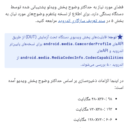
فضای مورد نیاز به حداکثر وضوح پخش ویدئو پشتیبانی شده توسط
دستگاه بستگی دارد. برای اطلاع از نسخه پلتفرم وضوح‌های مورد نیاز، به
بخش ۵ در
سند تعریف سازگاری اندروید
مراجعه کنید.
توجه:
قابلیت‌های پخش ویدیوی دستگاه تحت آزمایش (DUT) از طریق
APIهای
برای نسخه‌های پایین‌تر
android.media.CamcorderProfile
اندروید و APIهای
از
android.media.MediaCodecInfo.CodecCapabilities
اندروید ۵.۰ بررسی می‌شوند.
در اینجا الزامات ذخیره‌سازی بر اساس حداکثر وضوح پخش ویدیو آمده
است:
۴۸۰x۳۶۰: ۹۸ مگابایت
۷۲۰x۴۸۰: ۱۹۳ مگابایت
۱۲۸۰x۷۲۰: ۶۰۶ مگابایت