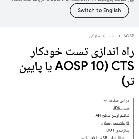
AOSP
اسناد
سازگاری
راه اندازی تست خودکار
CTS (AOSP 10 یا پایین
تر)
در این صفحه
نصب JDK
تنظیم اولین سطح API
الزامات ذخیره‌سازی
پیکربندی DUT
اشکال‌زدایی USB را فعال کنید