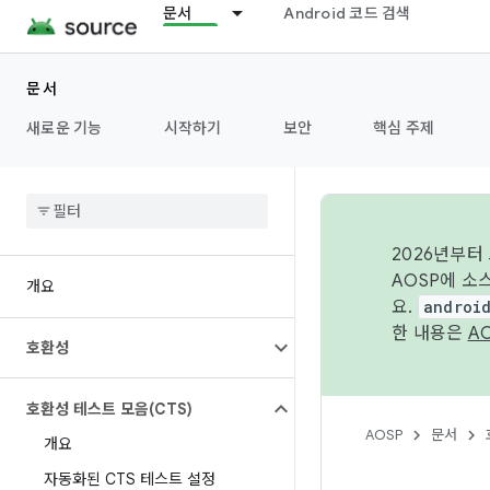
문서
Android 코드 검색
문서
새로운 기능
시작하기
보안
핵심 주제
2026년부터
AOSP에 소
개요
요.
androi
한 내용은
A
호환성
호환성 테스트 모음(CTS)
AOSP
문서
개요
자동화된 CTS 테스트 설정