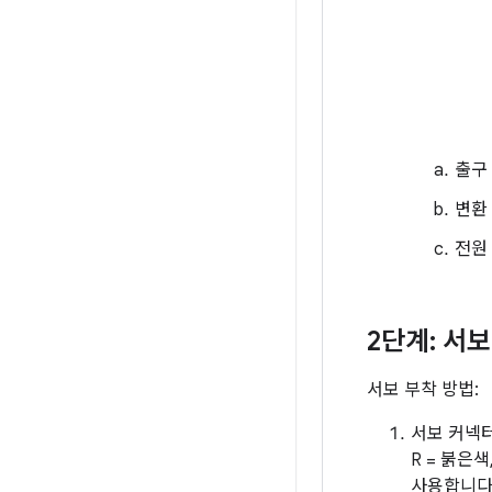
출구
변환
전원
2단계: 서
서보 부착 방법:
서보 커넥터
R = 붉은
사용합니다