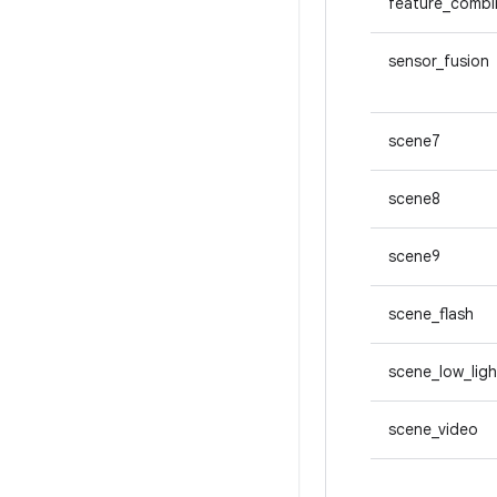
feature_combi
sensor_fusion
scene7
scene8
scene9
scene_flash
scene_low_ligh
scene_video