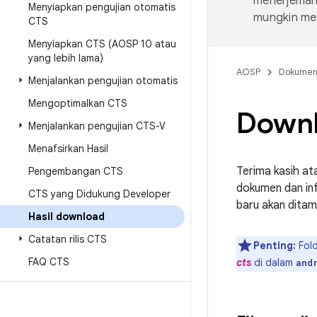
menerjemahk
Menyiapkan pengujian otomatis
mungkin me
CTS
Menyiapkan CTS (AOSP 10 atau
yang lebih lama)
AOSP
Dokume
Menjalankan pengujian otomatis
Mengoptimalkan CTS
Downl
Menjalankan pengujian CTS-V
Menafsirkan Hasil
Terima kasih at
Pengembangan CTS
dokumen dan inf
CTS yang Didukung Developer
baru akan ditam
Hasil download
Catatan rilis CTS
Penting:
Fold
FAQ CTS
cts
di dalam
and