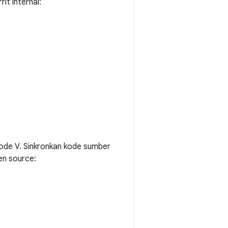
it internal:
kode V. Sinkronkan kode sumber
en source: