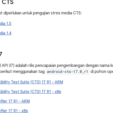
a CTS
ut diperlukan untuk pengujian stres media CTS:
ia 1.5
ia 1.4
7
el API 37) adalah rilis pencapaian pengembangan dengan nama 
 berikut menggunakan tag
android-cts-17.0_r1
di pohon op
bility Test Suite (CTS) 17 R1 - ARM
bility Test Suite (CTS) 17 R1 - x86
ifier 17 R1 - ARM
fier 17 R1 - x86