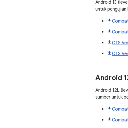
Android 13 (lev
untuk pengujian
Compati
Compati
CTS Ver
CTS Veri
Android
1
Android 12L (le
sumber untuk p
Compati
Compati