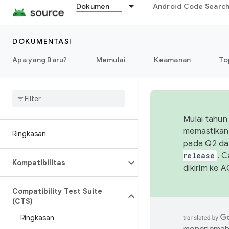
Dokumen
Android Code Searc
DOKUMENTASI
Apa yang Baru?
Memulai
Keamanan
To
Mulai tahun
memastikan 
Ringkasan
pada Q2 da
release
. 
Kompatibilitas
dikirim ke 
Compatibility Test Suite
(CTS)
Ringkasan