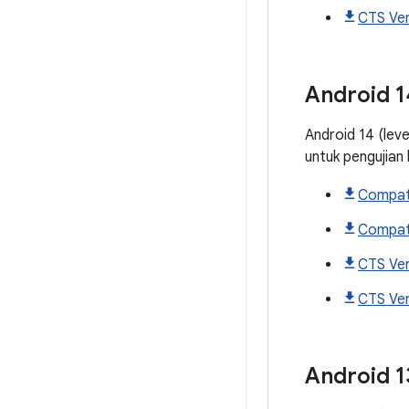
CTS Ver
Android
1
Android 14 (lev
untuk pengujian
Compati
Compati
CTS Ver
CTS Ver
Android
1