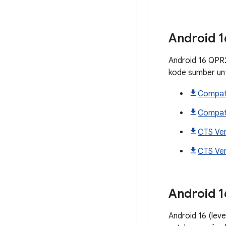
Android
1
Android 16 QPR2 
kode sumber un
Compati
Compati
CTS Ver
CTS Veri
Android
1
Android 16 (lev