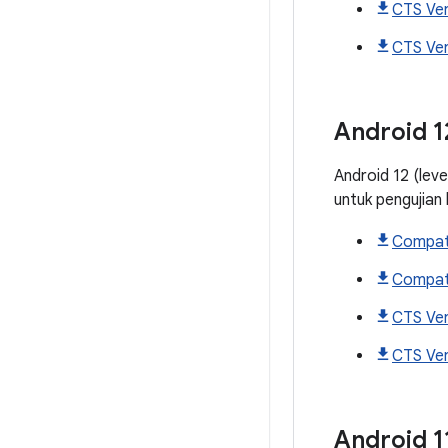
CTS Ver
CTS Veri
Android
1
Android 12 (lev
untuk pengujian
Compati
Compati
CTS Ver
CTS Ver
Android
1