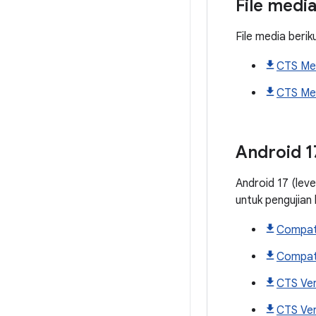
File medi
File media berik
CTS Med
CTS Med
Android
1
Android 17 (lev
untuk pengujian
Compati
Compati
CTS Ver
CTS Veri